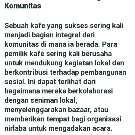
Komunitas
Sebuah kafe yang sukses sering kali
menjadi bagian integral dari
komunitas di mana ia berada. Para
pemilik kafe sering kali berusaha
untuk mendukung kegiatan lokal dan
berkontribusi terhadap pembangunan
sosial. Ini dapat terlihat dari
bagaimana mereka berkolaborasi
dengan seniman lokal,
menyelenggarakan bazaar, atau
memberikan tempat bagi organisasi
nirlaba untuk mengadakan acara.