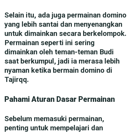
Selain itu, ada juga permainan domino
yang lebih santai dan menyenangkan
untuk dimainkan secara berkelompok.
Permainan seperti ini sering
dimainkan oleh teman-teman Budi
saat berkumpul, jadi ia merasa lebih
nyaman ketika bermain domino di
Tajirqq.
Pahami Aturan Dasar Permainan
Sebelum memasuki permainan,
penting untuk mempelajari dan