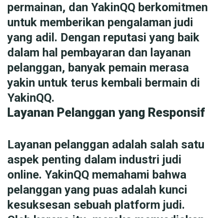
permainan, dan YakinQQ berkomitmen
untuk memberikan pengalaman judi
yang adil. Dengan reputasi yang baik
dalam hal pembayaran dan layanan
pelanggan, banyak pemain merasa
yakin untuk terus kembali bermain di
YakinQQ.
Layanan Pelanggan yang Responsif
Layanan pelanggan adalah salah satu
aspek penting dalam industri judi
online. YakinQQ memahami bahwa
pelanggan yang puas adalah kunci
kesuksesan sebuah platform judi.