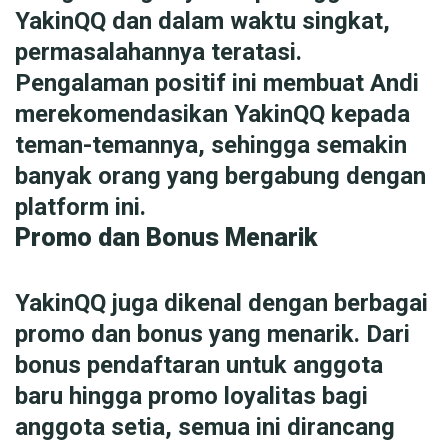
YakinQQ dan dalam waktu singkat,
permasalahannya teratasi.
Pengalaman positif ini membuat Andi
merekomendasikan YakinQQ kepada
teman-temannya, sehingga semakin
banyak orang yang bergabung dengan
platform ini.
Promo dan Bonus Menarik
YakinQQ juga dikenal dengan berbagai
promo dan bonus yang menarik. Dari
bonus pendaftaran untuk anggota
baru hingga promo loyalitas bagi
anggota setia, semua ini dirancang