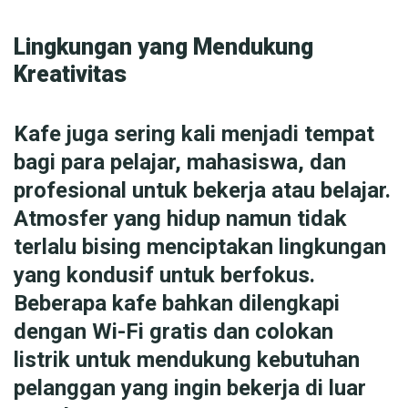
Lingkungan yang Mendukung
Kreativitas
Kafe juga sering kali menjadi tempat
bagi para pelajar, mahasiswa, dan
profesional untuk bekerja atau belajar.
Atmosfer yang hidup namun tidak
terlalu bising menciptakan lingkungan
yang kondusif untuk berfokus.
Beberapa kafe bahkan dilengkapi
dengan Wi-Fi gratis dan colokan
listrik untuk mendukung kebutuhan
pelanggan yang ingin bekerja di luar