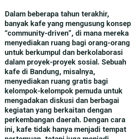
Dalam beberapa tahun terakhir,
banyak kafe yang mengusung konsep
“community-driven”, di mana mereka
menyediakan ruang bagi orang-orang
untuk berkumpul dan berkolaborasi
dalam proyek-proyek sosial. Sebuah
kafe di Bandung, misalnya,
menyediakan ruang gratis bagi
kelompok-kelompok pemuda untuk
mengadakan diskusi dan berbagai
kegiatan yang berkaitan dengan
perkembangan daerah. Dengan cara
ini, kafe tidak hanya menjadi tempat