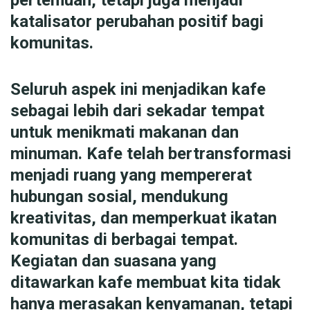
pertemuan, tetapi juga menjadi
katalisator perubahan positif bagi
komunitas.
Seluruh aspek ini menjadikan kafe
sebagai lebih dari sekadar tempat
untuk menikmati makanan dan
minuman. Kafe telah bertransformasi
menjadi ruang yang mempererat
hubungan sosial, mendukung
kreativitas, dan memperkuat ikatan
komunitas di berbagai tempat.
Kegiatan dan suasana yang
ditawarkan kafe membuat kita tidak
hanya merasakan kenyamanan, tetapi