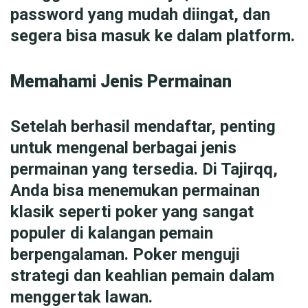
password yang mudah diingat, dan
segera bisa masuk ke dalam platform.
Memahami Jenis Permainan
Setelah berhasil mendaftar, penting
untuk mengenal berbagai jenis
permainan yang tersedia. Di Tajirqq,
Anda bisa menemukan permainan
klasik seperti poker yang sangat
populer di kalangan pemain
berpengalaman. Poker menguji
strategi dan keahlian pemain dalam
menggertak lawan.