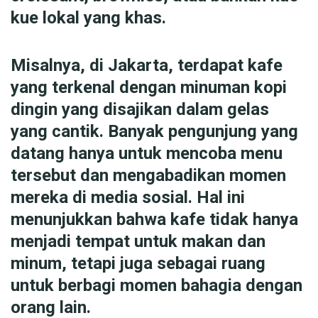
kue lokal yang khas.
Misalnya, di Jakarta, terdapat kafe
yang terkenal dengan minuman kopi
dingin yang disajikan dalam gelas
yang cantik. Banyak pengunjung yang
datang hanya untuk mencoba menu
tersebut dan mengabadikan momen
mereka di media sosial. Hal ini
menunjukkan bahwa kafe tidak hanya
menjadi tempat untuk makan dan
minum, tetapi juga sebagai ruang
untuk berbagi momen bahagia dengan
orang lain.