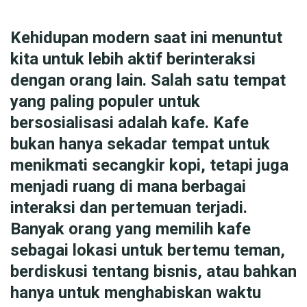
Kehidupan modern saat ini menuntut
kita untuk lebih aktif berinteraksi
dengan orang lain. Salah satu tempat
yang paling populer untuk
bersosialisasi adalah kafe. Kafe
bukan hanya sekadar tempat untuk
menikmati secangkir kopi, tetapi juga
menjadi ruang di mana berbagai
interaksi dan pertemuan terjadi.
Banyak orang yang memilih kafe
sebagai lokasi untuk bertemu teman,
berdiskusi tentang bisnis, atau bahkan
hanya untuk menghabiskan waktu