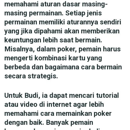
memahami aturan dasar masing-
masing permainan. Setiap jenis
permainan memiliki aturannya sendiri
yang jika dipahami akan memberikan
keuntungan lebih saat bermain.
Misalnya, dalam poker, pemain harus
mengerti kombinasi kartu yang
berbeda dan bagaimana cara bermain
secara strategis.
Untuk Budi, ia dapat mencari tutorial
atau video di internet agar lebih
memahami cara memainkan poker
dengan baik. Banyak pemain