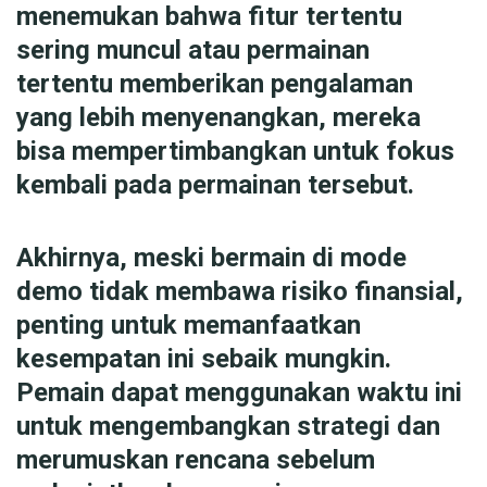
menemukan bahwa fitur tertentu
sering muncul atau permainan
tertentu memberikan pengalaman
yang lebih menyenangkan, mereka
bisa mempertimbangkan untuk fokus
kembali pada permainan tersebut.
Akhirnya, meski bermain di mode
demo tidak membawa risiko finansial,
penting untuk memanfaatkan
kesempatan ini sebaik mungkin.
Pemain dapat menggunakan waktu ini
untuk mengembangkan strategi dan
merumuskan rencana sebelum