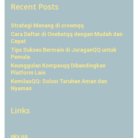
Recent Posts
Strategi Menang di crownqq
Cara Daftar di Onebetqq dengan Mudah dan
Cepat
Tips Sukses Bermain di JuraganQQ untuk
Pemula
Keunggulan Kompasqq Dibandingkan
Platform Lain
KemilauQQ: Solusi Taruhan Aman dan
Nyaman
Links
pkv qq