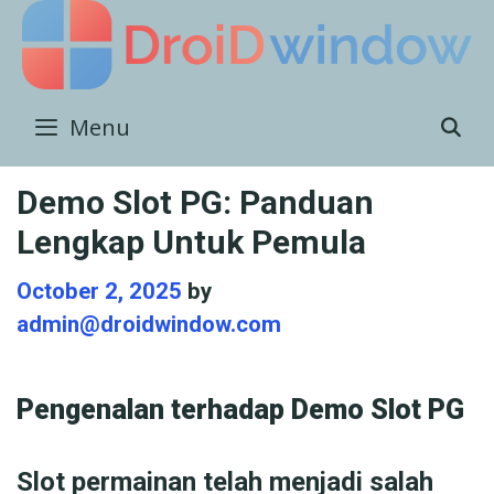
Skip
to
content
Menu
S
Demo Slot PG: Panduan
Lengkap Untuk Pemula
October 2, 2025
by
admin@droidwindow.com
Pengenalan terhadap Demo Slot PG
Slot permainan telah menjadi salah