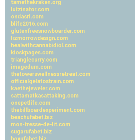
tamethekraken.org
lutzinator.com
ondasrl.com
blife2016.com
glutenfreesnowboarder.com
lizmorrowdesign.com
healwithcannabidiol.com
kioskpages.com
trianglecurry.com
imagedum.com
thetowerswellnessretreat.com
officialgelatostrain.com
kaethejeweler.com
sattamatkasattaking.com
onepetlife.com
thebillboardexperiment.com
beachufabet.biz
mon-tresse-de-lit.com
sugarufabet.biz
boxufabet.biz