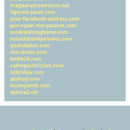
topgearautoservices.net
figurine-jouet.com
your-facebook-address.com
perroquet-ma-passion.com
modrenlivinghome.com
instadatahelpainews.com
geekdailies.com
merchrain.com
kmbb28.com
callreportsforum.com
sokmilya.com
abyluny.com
boomjavtrk.com
apklead.net