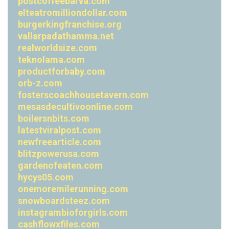
postcoffeebarva.com
elteatromilliondollar.com
burgerkingfranchise.org
vallarpadathamma.net
realworldsize.com
teknolama.com
productforbaby.com
orb-z.com
fosterscoachhousetavern.com
mesasdecultivoonline.com
boilersnbits.com
latestviralpost.com
newfreearticle.com
blitzpowerusa.com
gardenofeaten.com
hycys05.com
onemoremilerunning.com
snowboardsteez.com
instagrambioforgirls.com
cashflowxfiles.com