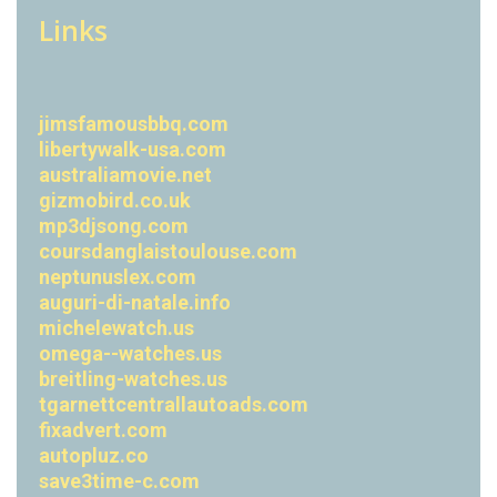
Links
jimsfamousbbq.com
libertywalk-usa.com
australiamovie.net
gizmobird.co.uk
mp3djsong.com
coursdanglaistoulouse.com
neptunuslex.com
auguri-di-natale.info
michelewatch.us
omega--watches.us
breitling-watches.us
tgarnettcentrallautoads.com
fixadvert.com
autopluz.co
save3time-c.com