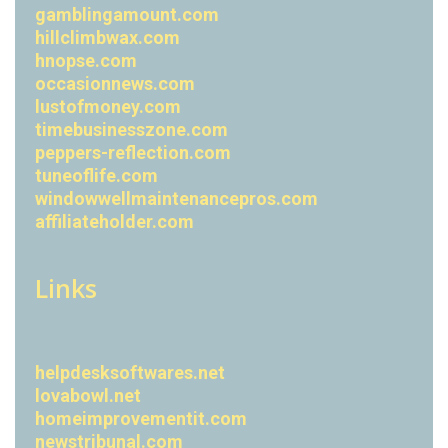
gamblingamount.com
hillclimbwax.com
hnopse.com
occasionnews.com
lustofmoney.com
timebusinesszone.com
peppers-reflection.com
tuneoflife.com
windowwellmaintenancepros.com
affiliateholder.com
Links
helpdesksoftwares.net
lovabowl.net
homeimprovementit.com
newstribunal.com