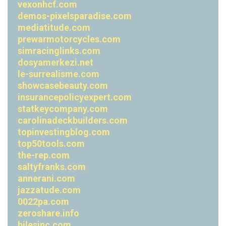
vexonhcf.com
demos-pixelsparadise.com
mediatitude.com
prewarmotorcycles.com
simracinglinks.com
dosyamerkezi.net
le-surrealisme.com
showcasebeauty.com
insurancepolicyexpert.com
statkeycompany.com
carolinadeckbuilders.com
topinvestingblog.com
top50tools.com
the-rep.com
saltyfranks.com
annerani.com
jazzatude.com
0022pa.com
zeroshare.info
bilesinc.com