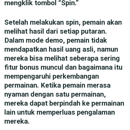
mengklik tombol “Spin.”
Setelah melakukan spin, pemain akan
melihat hasil dari setiap putaran.
Dalam mode demo, pemain tidak
mendapatkan hasil uang asli, namun
mereka bisa melihat seberapa sering
fitur bonus muncul dan bagaimana itu
mempengaruhi perkembangan
permainan. Ketika pemain merasa
nyaman dengan satu permainan,
mereka dapat berpindah ke permainan
lain untuk memperluas pengalaman
mereka.