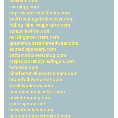
backsilo.com
siviralqq.com
impressionresorthoian.com
bestfreakingclothesever.com
falling-film-evaporator.com
sumuslawfirm.com
nursingprowriters.com
greenmountainthreadwear.com
acutedispensary.com
sattamatkanewsblog.com
cryptocurrencytradingcn.com
totowaz.com
charlestonwipesettlement.com
brandfollowmarket.com
weeklyjobnews.com
countyanimalshelter.com
adwebtagging.com
ranksuperior.net
babystepahead.com
destinationoverlooked.com