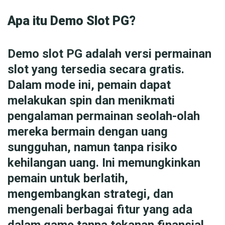
Apa itu Demo Slot PG?
Demo slot PG adalah versi permainan
slot yang tersedia secara gratis.
Dalam mode ini, pemain dapat
melakukan spin dan menikmati
pengalaman permainan seolah-olah
mereka bermain dengan uang
sungguhan, namun tanpa risiko
kehilangan uang. Ini memungkinkan
pemain untuk berlatih,
mengembangkan strategi, dan
mengenali berbagai fitur yang ada
dalam game tanpa tekanan finansial.