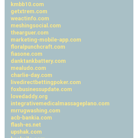
kmbb10.com
getxtrem.com
weactinfo.com
meshingsocial.com
thearguer.com
marketing-mobile-app.com
floralpunchcraft.com
fiasone.com
danktankbattery.com
mealudo.com
charlie-day.com
livedirectbettingpoker.com
foxbusinessupdate.com
lovedaddy.org
integrativemedicalmassageplano.com
mrrugwashing.com
acb-bankia.com
flash-es.net
upshak.com