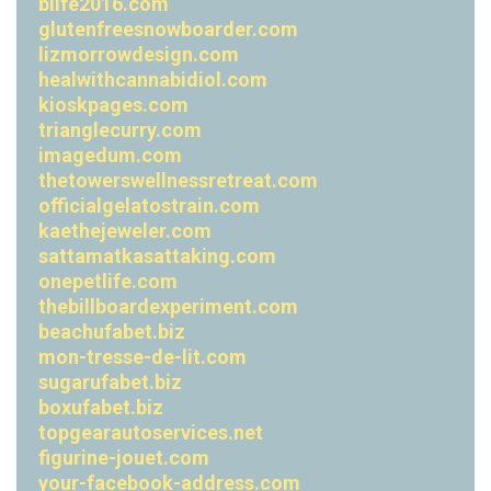
blife2016.com
glutenfreesnowboarder.com
lizmorrowdesign.com
healwithcannabidiol.com
kioskpages.com
trianglecurry.com
imagedum.com
thetowerswellnessretreat.com
officialgelatostrain.com
kaethejeweler.com
sattamatkasattaking.com
onepetlife.com
thebillboardexperiment.com
beachufabet.biz
mon-tresse-de-lit.com
sugarufabet.biz
boxufabet.biz
topgearautoservices.net
figurine-jouet.com
your-facebook-address.com