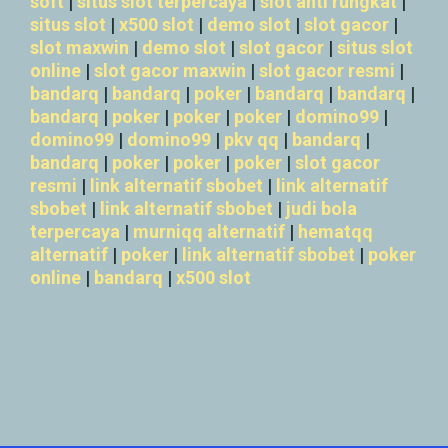
soft
|
situs slot terpercaya
|
slot anti rungkat
|
situs slot
|
x500 slot
|
demo slot
|
slot gacor
|
slot maxwin
|
demo slot
|
slot gacor
|
situs slot
online
|
slot gacor maxwin
|
slot gacor resmi
|
bandarq
|
bandarq
|
poker
|
bandarq
|
bandarq
|
bandarq
|
poker
|
poker
|
poker
|
domino99
|
domino99
|
domino99
|
pkv qq
|
bandarq
|
bandarq
|
poker
|
poker
|
poker
|
slot gacor
resmi
|
link alternatif sbobet
|
link alternatif
sbobet
|
link alternatif sbobet
|
judi bola
terpercaya
|
murniqq alternatif
|
hematqq
alternatif
|
poker
|
link alternatif sbobet
|
poker
online
|
bandarq
|
x500 slot