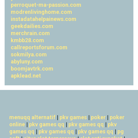
perroquet-ma-passion.com
modrenlivinghome.com
instadatahelpainews.com
geekdailies.com
merchrain.com
kmbb28.com
callreportsforum.com
sokmilya.com
abyluny.com
boomjavtrk.com
apklead.net
menuqq alternatif
|
pkv games
|
poker
|
poker
online
|
pkv games qq
|
pkv games qq
|
pkv
games qq
|
pkv games qq
|
pkv games qq
|
pg