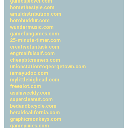
gameuplevel.com
homethestyle.com
amuldistribution.com
borobuddur.com
wundermusic.com
gamefungames.com
25-minute-timer.com
creativefuntask.com
engrsaifulsaif.com
cheapbtcminers.com
unionstationtogeorgetown.com
iamayudoc.com
mylittlebighead.com
freealot.com
asahiweekly.com
supercleanut.com
bedandbicycle.com
heraldcalifornia.com
graphicmonkeys.com
gamepixies.com