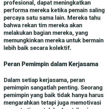
profesional, dapat meningkatkan
performa mereka ketika pemain saling
percaya satu sama lain. Mereka tahu
bahwa rekan tim mereka akan
melakukan bagian mereka, yang
memungkinkan mereka untuk bermain
lebih baik secara kolektif.
Peran Pemimpin dalam Kerjasama
Dalam setiap kerjasama, peran
pemimpin sangatlah penting. Seorang
pemimpin yang baik tidak hanya harus
mengarahkan tetapi juga memotivasi