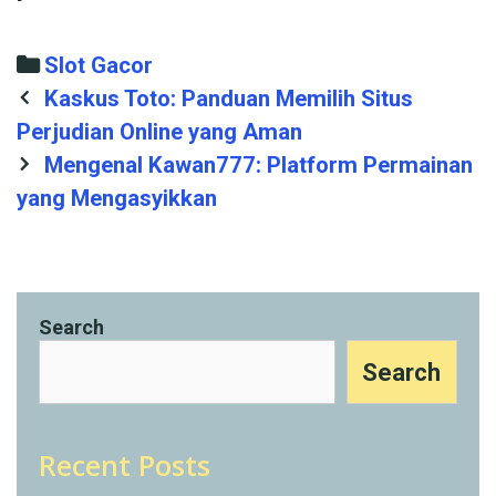
Categories
Slot Gacor
Post
Kaskus Toto: Panduan Memilih Situs
navigation
Perjudian Online yang Aman
Mengenal Kawan777: Platform Permainan
yang Mengasyikkan
Search
Search
Recent Posts