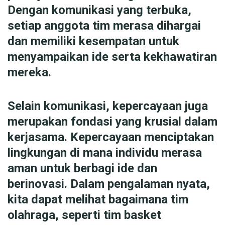
Dengan komunikasi yang terbuka,
setiap anggota tim merasa dihargai
dan memiliki kesempatan untuk
menyampaikan ide serta kekhawatiran
mereka.
Selain komunikasi, kepercayaan juga
merupakan fondasi yang krusial dalam
kerjasama. Kepercayaan menciptakan
lingkungan di mana individu merasa
aman untuk berbagi ide dan
berinovasi. Dalam pengalaman nyata,
kita dapat melihat bagaimana tim
olahraga, seperti tim basket