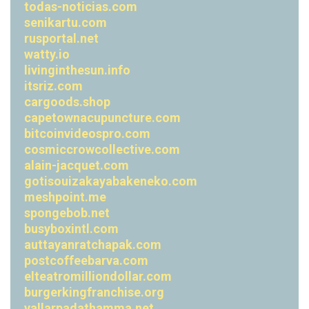
todas-noticias.com
senikartu.com
rusportal.net
watty.io
livinginthesun.info
itsriz.com
cargoods.shop
capetownacupuncture.com
bitcoinvideospro.com
cosmiccrowcollective.com
alain-jacquet.com
gotisouizakayabakeneko.com
meshpoint.me
spongebob.net
busyboxintl.com
auttayanratchapak.com
postcoffeebarva.com
elteatromilliondollar.com
burgerkingfranchise.org
vallarpadathamma.net