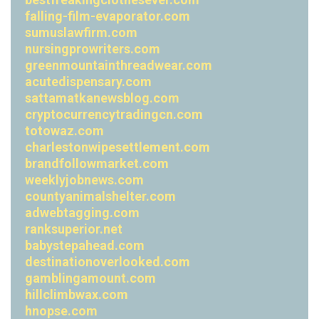
falling-film-evaporator.com
sumuslawfirm.com
nursingprowriters.com
greenmountainthreadwear.com
acutedispensary.com
sattamatkanewsblog.com
cryptocurrencytradingcn.com
totowaz.com
charlestonwipesettlement.com
brandfollowmarket.com
weeklyjobnews.com
countyanimalshelter.com
adwebtagging.com
ranksuperior.net
babystepahead.com
destinationoverlooked.com
gamblingamount.com
hillclimbwax.com
hnopse.com