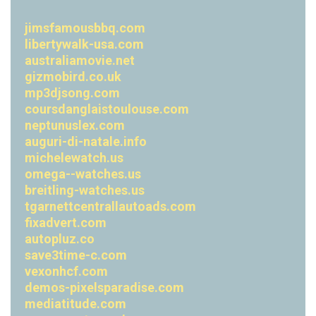
jimsfamousbbq.com
libertywalk-usa.com
australiamovie.net
gizmobird.co.uk
mp3djsong.com
coursdanglaistoulouse.com
neptunuslex.com
auguri-di-natale.info
michelewatch.us
omega--watches.us
breitling-watches.us
tgarnettcentrallautoads.com
fixadvert.com
autopluz.co
save3time-c.com
vexonhcf.com
demos-pixelsparadise.com
mediatitude.com