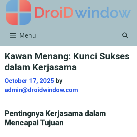
Skip
to
content
Menu
S
Kawan Menang: Kunci Sukses
dalam Kerjasama
October 17, 2025
by
admin@droidwindow.com
Pentingnya Kerjasama dalam
Mencapai Tujuan