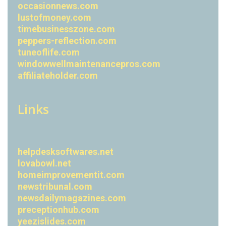
occasionnews.com
lustofmoney.com
timebusinesszone.com
peppers-reflection.com
tuneoflife.com
windowwellmaintenancepros.com
affiliateholder.com
Links
helpdesksoftwares.net
lovabowl.net
homeimprovementit.com
newstribunal.com
newsdailymagazines.com
preceptionhub.com
yeezislides.com