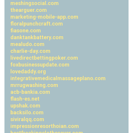
meshingsocial.com
thearguer.com
marketing-mobile-app.com
floralpunchcraft.com
fiasone.com
danktankbattery.com
mealudo.com
charlie-day.com
livedirectbettingpoker.com
foxbusinessupdate.com
lovedaddy.org
integrativemedicalmassageplano.com
mrrugwashing.com
acb-bankia.com
flash-es.net
upshak.com
backsilo.com
siviralqq.com
impressionresorthoian.com
bestfreakingclothesever.com