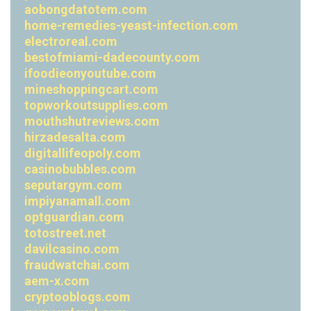
aobongdatotem.com
home-remedies-yeast-infection.com
electroreal.com
bestofmiami-dadecounty.com
ifoodieonyoutube.com
mineshoppingcart.com
topworkoutsupplies.com
mouthshutreviews.com
hirzadesalta.com
digitallifeopoly.com
casinobubbles.com
seputargym.com
impiyanamall.com
optguardian.com
totostreet.net
davilcasino.com
fraudwatchai.com
aem-x.com
cryptooblogs.com