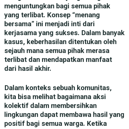
menguntungkan bagi semua pihak
yang terlibat. Konsep “menang
bersama” ini menjadi inti dari
kerjasama yang sukses. Dalam banyak
kasus, keberhasilan ditentukan oleh
sejauh mana semua pihak merasa
terlibat dan mendapatkan manfaat
dari hasil akhir.
Dalam konteks sebuah komunitas,
kita bisa melihat bagaimana aksi
kolektif dalam membersihkan
lingkungan dapat membawa hasil yang
positif bagi semua warga. Ketika