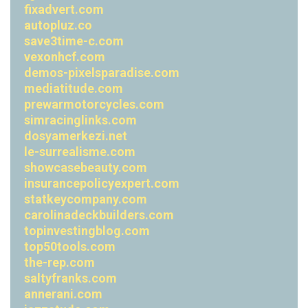
fixadvert.com
autopluz.co
save3time-c.com
vexonhcf.com
demos-pixelsparadise.com
mediatitude.com
prewarmotorcycles.com
simracinglinks.com
dosyamerkezi.net
le-surrealisme.com
showcasebeauty.com
insurancepolicyexpert.com
statkeycompany.com
carolinadeckbuilders.com
topinvestingblog.com
top50tools.com
the-rep.com
saltyfranks.com
annerani.com