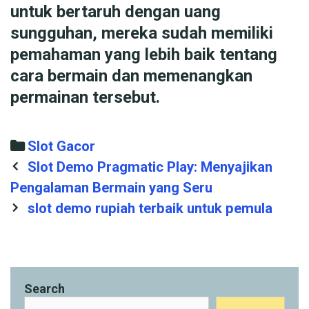
untuk bertaruh dengan uang
sungguhan, mereka sudah memiliki
pemahaman yang lebih baik tentang
cara bermain dan memenangkan
permainan tersebut.
Categories
Slot Gacor
Post
Slot Demo Pragmatic Play: Menyajikan
navigation
Pengalaman Bermain yang Seru
slot demo rupiah terbaik untuk pemula
Search