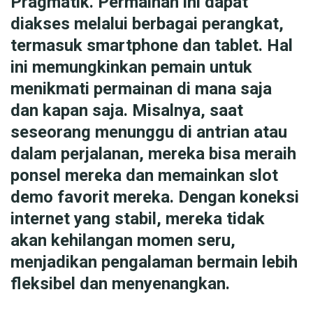
Pragmatik. Permainan ini dapat
diakses melalui berbagai perangkat,
termasuk smartphone dan tablet. Hal
ini memungkinkan pemain untuk
menikmati permainan di mana saja
dan kapan saja. Misalnya, saat
seseorang menunggu di antrian atau
dalam perjalanan, mereka bisa meraih
ponsel mereka dan memainkan slot
demo favorit mereka. Dengan koneksi
internet yang stabil, mereka tidak
akan kehilangan momen seru,
menjadikan pengalaman bermain lebih
fleksibel dan menyenangkan.