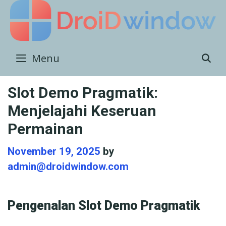
Skip
to
content
Menu
S
Slot Demo Pragmatik:
Menjelajahi Keseruan
Permainan
November 19, 2025
by
admin@droidwindow.com
Pengenalan Slot Demo Pragmatik