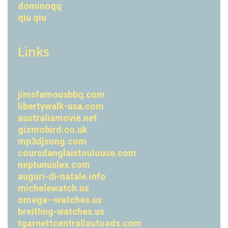
dominoqq
qiu qiu
Links
jimsfamousbbq.com
libertywalk-usa.com
australiamovie.net
gizmobird.co.uk
mp3djsong.com
coursdanglaistoulouse.com
neptunuslex.com
auguri-di-natale.info
michelewatch.us
omega--watches.us
breitling-watches.us
tgarnettcentrallautoads.com