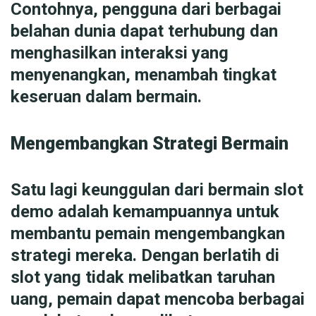
Contohnya, pengguna dari berbagai
belahan dunia dapat terhubung dan
menghasilkan interaksi yang
menyenangkan, menambah tingkat
keseruan dalam bermain.
Mengembangkan Strategi Bermain
Satu lagi keunggulan dari bermain slot
demo adalah kemampuannya untuk
membantu pemain mengembangkan
strategi mereka. Dengan berlatih di
slot yang tidak melibatkan taruhan
uang, pemain dapat mencoba berbagai