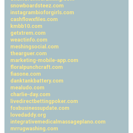
snowboardsteez.com
instagrambioforgirls.com
cashflowxfiles.com
kmbb10.com
getxtrem.com
weactinfo.com
meshingsocial.com
thearguer.com
marketing-mobile-app.com
floralpunchcraft.com
fiasone.com
danktankbattery.com
mealudo.com
charlie-day.com
livedirectbettingpoker.com
foxbusinessupdate.com
lovedaddy.org
integrativemedicalmassageplano.com
mrrugwashing.com