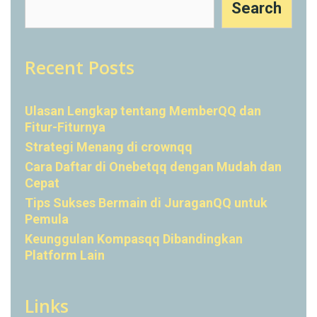
Search
Recent Posts
Ulasan Lengkap tentang MemberQQ dan
Fitur-Fiturnya
Strategi Menang di crownqq
Cara Daftar di Onebetqq dengan Mudah dan
Cepat
Tips Sukses Bermain di JuraganQQ untuk
Pemula
Keunggulan Kompasqq Dibandingkan
Platform Lain
Links