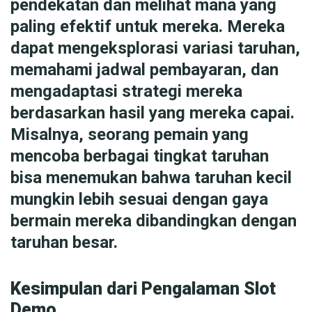
pendekatan dan melihat mana yang
paling efektif untuk mereka. Mereka
dapat mengeksplorasi variasi taruhan,
memahami jadwal pembayaran, dan
mengadaptasi strategi mereka
berdasarkan hasil yang mereka capai.
Misalnya, seorang pemain yang
mencoba berbagai tingkat taruhan
bisa menemukan bahwa taruhan kecil
mungkin lebih sesuai dengan gaya
bermain mereka dibandingkan dengan
taruhan besar.
Kesimpulan dari Pengalaman Slot
Demo