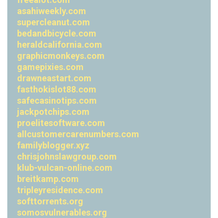
asahiweekly.com
supercleanut.com
bedandbicycle.com
heraldcalifornia.com
graphicmonkeys.com
gamepixies.com
drawneastart.com
fasthokislot88.com
safecasinotips.com
jackpotchips.com
proelitesoftware.com
allcustomercarenumbers.com
familyblogger.xyz
chrisjohnslawgroup.com
klub-vulcan-online.com
breitkamp.com
tripleyresidence.com
softtorrents.org
somosvulnerables.org