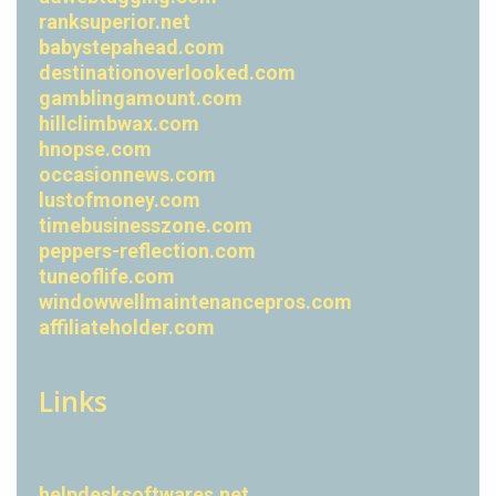
ranksuperior.net
babystepahead.com
destinationoverlooked.com
gamblingamount.com
hillclimbwax.com
hnopse.com
occasionnews.com
lustofmoney.com
timebusinesszone.com
peppers-reflection.com
tuneoflife.com
windowwellmaintenancepros.com
affiliateholder.com
Links
helpdesksoftwares.net