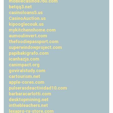
mobilecasino8760.com
betqq3.net
casinoloans5.us
CasinoAuction.us
kipooglecouk.us
mykitchennhome.com
aumoulinvert.com
thefoodiepassport.com
superwindowproject.com
papibakigrafo.com
icanhazjs.com
canimpact.org
goviralstudy.com
cartourism.net
apple-cores.com
pulserasdeactividad10.com
barbaracarlotti.com
desktopmining.net
inthebleachers.net
lexapro-rx-store.com