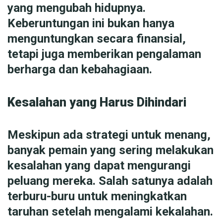
yang mengubah hidupnya.
Keberuntungan ini bukan hanya
menguntungkan secara finansial,
tetapi juga memberikan pengalaman
berharga dan kebahagiaan.
Kesalahan yang Harus Dihindari
Meskipun ada strategi untuk menang,
banyak pemain yang sering melakukan
kesalahan yang dapat mengurangi
peluang mereka. Salah satunya adalah
terburu-buru untuk meningkatkan
taruhan setelah mengalami kekalahan.