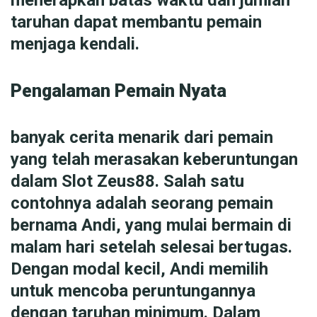
taruhan dapat membantu pemain
menjaga kendali.
Pengalaman Pemain Nyata
banyak cerita menarik dari pemain
yang telah merasakan keberuntungan
dalam Slot Zeus88. Salah satu
contohnya adalah seorang pemain
bernama Andi, yang mulai bermain di
malam hari setelah selesai bertugas.
Dengan modal kecil, Andi memilih
untuk mencoba peruntungannya
dengan taruhan minimum. Dalam