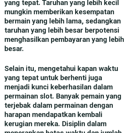
yang tepat. Taruhan yang lebih kecil
mungkin memberikan kesempatan
bermain yang lebih lama, sedangkan
taruhan yang lebih besar berpotensi
menghasilkan pembayaran yang lebih
besar.
Selain itu, mengetahui kapan waktu
yang tepat untuk berhenti juga
menjadi kunci keberhasilan dalam
permainan slot. Banyak pemain yang
terjebak dalam permainan dengan
harapan mendapatkan kembali
kerugian mereka. Disiplin dalam
menerapkan batas waktu dan jumlah