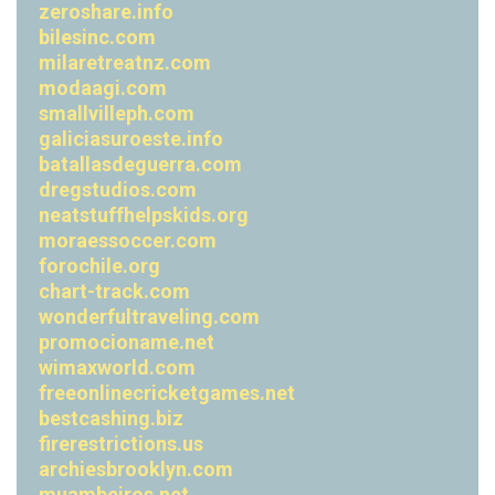
zeroshare.info
bilesinc.com
milaretreatnz.com
modaagi.com
smallvilleph.com
galiciasuroeste.info
batallasdeguerra.com
dregstudios.com
neatstuffhelpskids.org
moraessoccer.com
forochile.org
chart-track.com
wonderfultraveling.com
promocioname.net
wimaxworld.com
freeonlinecricketgames.net
bestcashing.biz
firerestrictions.us
archiesbrooklyn.com
muambeiros.net