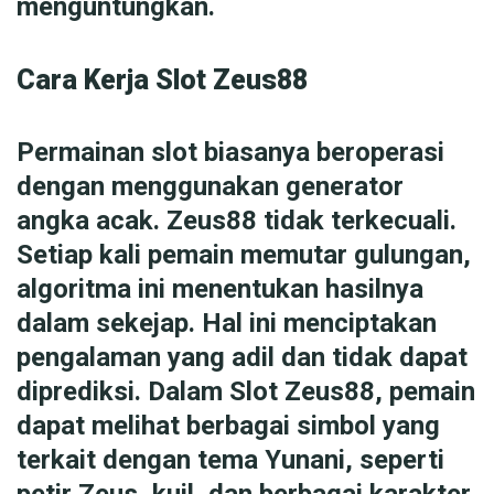
menguntungkan.
Cara Kerja Slot Zeus88
Permainan slot biasanya beroperasi
dengan menggunakan generator
angka acak. Zeus88 tidak terkecuali.
Setiap kali pemain memutar gulungan,
algoritma ini menentukan hasilnya
dalam sekejap. Hal ini menciptakan
pengalaman yang adil dan tidak dapat
diprediksi. Dalam Slot Zeus88, pemain
dapat melihat berbagai simbol yang
terkait dengan tema Yunani, seperti
petir Zeus, kuil, dan berbagai karakter