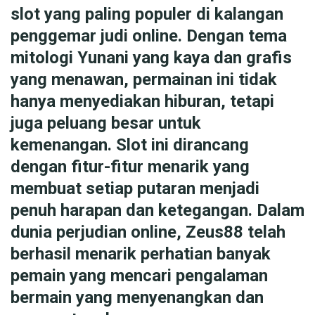
slot yang paling populer di kalangan
penggemar judi online. Dengan tema
mitologi Yunani yang kaya dan grafis
yang menawan, permainan ini tidak
hanya menyediakan hiburan, tetapi
juga peluang besar untuk
kemenangan. Slot ini dirancang
dengan fitur-fitur menarik yang
membuat setiap putaran menjadi
penuh harapan dan ketegangan. Dalam
dunia perjudian online, Zeus88 telah
berhasil menarik perhatian banyak
pemain yang mencari pengalaman
bermain yang menyenangkan dan