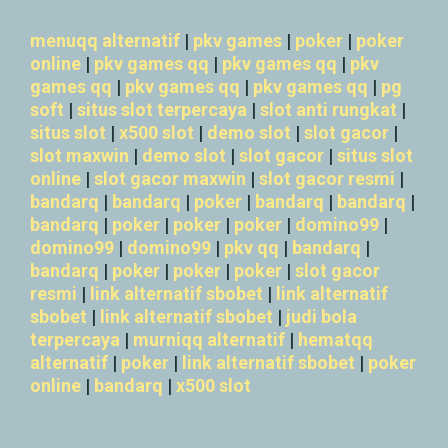
menuqq alternatif
|
pkv games
|
poker
|
poker
online
|
pkv games qq
|
pkv games qq
|
pkv
games qq
|
pkv games qq
|
pkv games qq
|
pg
soft
|
situs slot terpercaya
|
slot anti rungkat
|
situs slot
|
x500 slot
|
demo slot
|
slot gacor
|
slot maxwin
|
demo slot
|
slot gacor
|
situs slot
online
|
slot gacor maxwin
|
slot gacor resmi
|
bandarq
|
bandarq
|
poker
|
bandarq
|
bandarq
|
bandarq
|
poker
|
poker
|
poker
|
domino99
|
domino99
|
domino99
|
pkv qq
|
bandarq
|
bandarq
|
poker
|
poker
|
poker
|
slot gacor
resmi
|
link alternatif sbobet
|
link alternatif
sbobet
|
link alternatif sbobet
|
judi bola
terpercaya
|
murniqq alternatif
|
hematqq
alternatif
|
poker
|
link alternatif sbobet
|
poker
online
|
bandarq
|
x500 slot