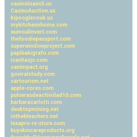
casinoloans5.us
CasinoAuction.us
kipooglecouk.us
mykitchennhome.com
aumoulinvert.com
thefoodiepassport.com
superwindowproject.com
papibakigrafo.com
icanhazjs.com
canimpact.org
goviralstudy.com
cartourism.net
apple-cores.com
pulserasdeactividad10.com
barbaracarlotti.com
desktopmining.net
inthebleachers.net
lexapro-rx-store.com
buyskincareproducts.org