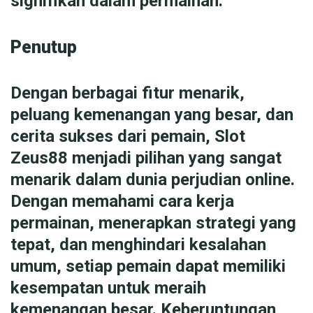
signifikan dalam permainan.
Penutup
Dengan berbagai fitur menarik,
peluang kemenangan yang besar, dan
cerita sukses dari pemain, Slot
Zeus88 menjadi pilihan yang sangat
menarik dalam dunia perjudian online.
Dengan memahami cara kerja
permainan, menerapkan strategi yang
tepat, dan menghindari kesalahan
umum, setiap pemain dapat memiliki
kesempatan untuk meraih
kemenangan besar. Keberuntungan