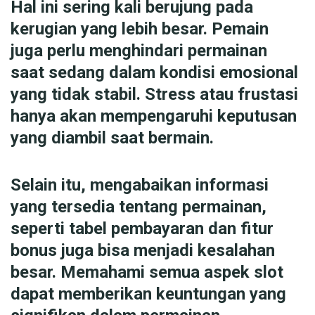
Hal ini sering kali berujung pada
kerugian yang lebih besar. Pemain
juga perlu menghindari permainan
saat sedang dalam kondisi emosional
yang tidak stabil. Stress atau frustasi
hanya akan mempengaruhi keputusan
yang diambil saat bermain.
Selain itu, mengabaikan informasi
yang tersedia tentang permainan,
seperti tabel pembayaran dan fitur
bonus juga bisa menjadi kesalahan
besar. Memahami semua aspek slot
dapat memberikan keuntungan yang