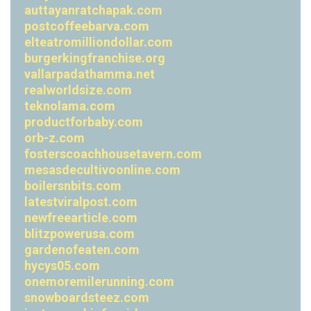
auttayanratchapak.com
postcoffeebarva.com
elteatromilliondollar.com
burgerkingfranchise.org
vallarpadathamma.net
realworldsize.com
teknolama.com
productforbaby.com
orb-z.com
fosterscoachhousetavern.com
mesasdecultivoonline.com
boilersnbits.com
latestviralpost.com
newfreearticle.com
blitzpowerusa.com
gardenofeaten.com
hycys05.com
onemoremilerunning.com
snowboardsteez.com