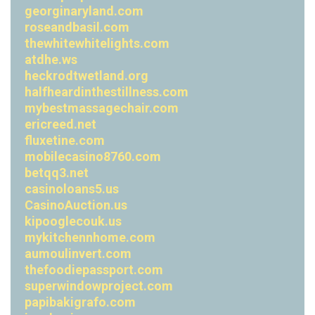
georginaryland.com
roseandbasil.com
thewhitewhitelights.com
atdhe.ws
heckrodtwetland.org
halfheardinthestillness.com
mybestmassagechair.com
ericreed.net
fluxetine.com
mobilecasino8760.com
betqq3.net
casinoloans5.us
CasinoAuction.us
kipooglecouk.us
mykitchennhome.com
aumoulinvert.com
thefoodiepassport.com
superwindowproject.com
papibakigrafo.com