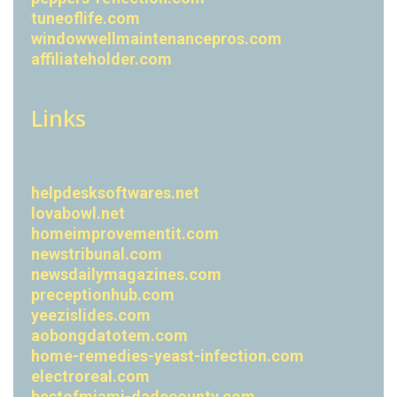
tuneoflife.com
windowwellmaintenancepros.com
affiliateholder.com
Links
helpdesksoftwares.net
lovabowl.net
homeimprovementit.com
newstribunal.com
newsdailymagazines.com
preceptionhub.com
yeezislides.com
aobongdatotem.com
home-remedies-yeast-infection.com
electroreal.com
bestofmiami-dadecounty.com