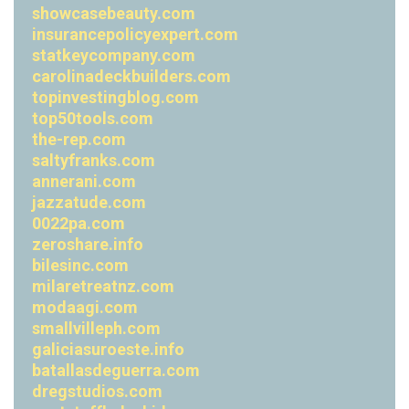
showcasebeauty.com
insurancepolicyexpert.com
statkeycompany.com
carolinadeckbuilders.com
topinvestingblog.com
top50tools.com
the-rep.com
saltyfranks.com
annerani.com
jazzatude.com
0022pa.com
zeroshare.info
bilesinc.com
milaretreatnz.com
modaagi.com
smallvilleph.com
galiciasuroeste.info
batallasdeguerra.com
dregstudios.com