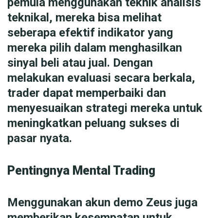
pemula menggunakan teknik analisis
teknikal, mereka bisa melihat
seberapa efektif indikator yang
mereka pilih dalam menghasilkan
sinyal beli atau jual. Dengan
melakukan evaluasi secara berkala,
trader dapat memperbaiki dan
menyesuaikan strategi mereka untuk
meningkatkan peluang sukses di
pasar nyata.
Pentingnya Mental Trading
Menggunakan akun demo Zeus juga
memberikan kesempatan untuk