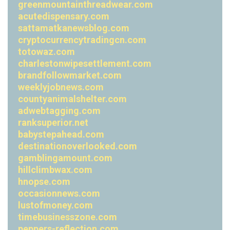
greenmountainthreadwear.com
acutedispensary.com
sattamatkanewsblog.com
cryptocurrencytradingcn.com
totowaz.com
charlestonwipesettlement.com
brandfollowmarket.com
weeklyjobnews.com
countyanimalshelter.com
adwebtagging.com
ranksuperior.net
babystepahead.com
destinationoverlooked.com
gamblingamount.com
hillclimbwax.com
hnopse.com
occasionnews.com
lustofmoney.com
timebusinesszone.com
peppers-reflection.com