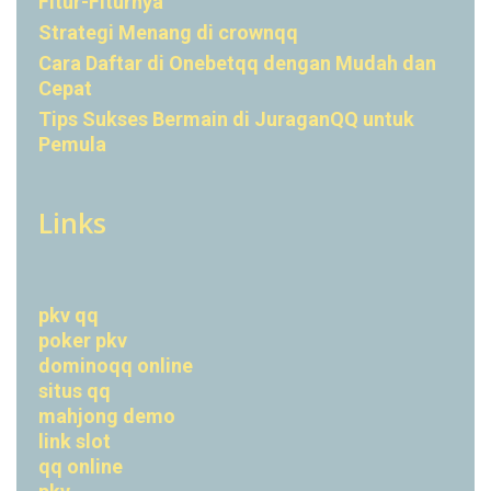
Fitur-Fiturnya
Strategi Menang di crownqq
Cara Daftar di Onebetqq dengan Mudah dan
Cepat
Tips Sukses Bermain di JuraganQQ untuk
Pemula
Links
pkv qq
poker pkv
dominoqq online
situs qq
mahjong demo
link slot
qq online