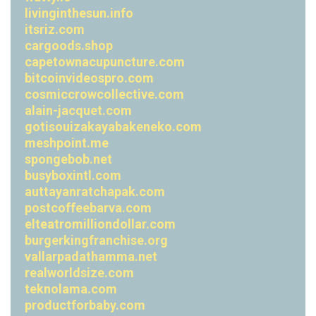
livinginthesun.info
itsriz.com
cargoods.shop
capetownacupuncture.com
bitcoinvideospro.com
cosmiccrowcollective.com
alain-jacquet.com
gotisouizakayabakeneko.com
meshpoint.me
spongebob.net
busyboxintl.com
auttayanratchapak.com
postcoffeebarva.com
elteatromilliondollar.com
burgerkingfranchise.org
vallarpadathamma.net
realworldsize.com
teknolama.com
productforbaby.com