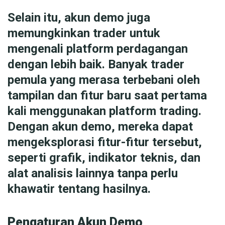
Selain itu, akun demo juga
memungkinkan trader untuk
mengenali platform perdagangan
dengan lebih baik. Banyak trader
pemula yang merasa terbebani oleh
tampilan dan fitur baru saat pertama
kali menggunakan platform trading.
Dengan akun demo, mereka dapat
mengeksplorasi fitur-fitur tersebut,
seperti grafik, indikator teknis, dan
alat analisis lainnya tanpa perlu
khawatir tentang hasilnya.
Pengaturan Akun Demo