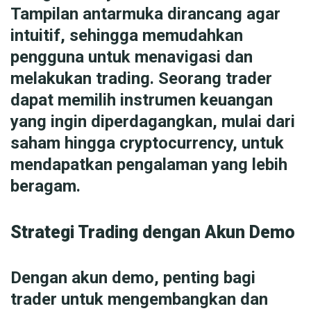
Tampilan antarmuka dirancang agar
intuitif, sehingga memudahkan
pengguna untuk menavigasi dan
melakukan trading. Seorang trader
dapat memilih instrumen keuangan
yang ingin diperdagangkan, mulai dari
saham hingga cryptocurrency, untuk
mendapatkan pengalaman yang lebih
beragam.
Strategi Trading dengan Akun Demo
Dengan akun demo, penting bagi
trader untuk mengembangkan dan