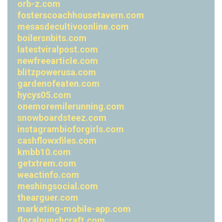
orb-z.com
fosterscoachhousetavern.com
mesasdecultivoonline.com
boilersnbits.com
latestviralpost.com
newfreearticle.com
blitzpowerusa.com
gardenofeaten.com
hycys05.com
onemoremilerunning.com
snowboardsteez.com
instagrambioforgirls.com
cashflowxfiles.com
kmbb10.com
getxtrem.com
weactinfo.com
meshingsocial.com
thearguer.com
marketing-mobile-app.com
floralpunchcraft.com