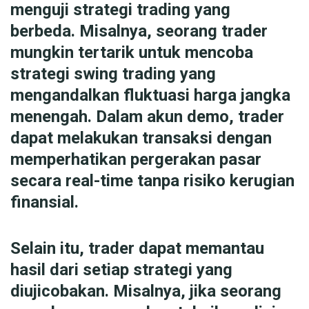
menguji strategi trading yang
berbeda. Misalnya, seorang trader
mungkin tertarik untuk mencoba
strategi swing trading yang
mengandalkan fluktuasi harga jangka
menengah. Dalam akun demo, trader
dapat melakukan transaksi dengan
memperhatikan pergerakan pasar
secara real-time tanpa risiko kerugian
finansial.
Selain itu, trader dapat memantau
hasil dari setiap strategi yang
diujicobakan. Misalnya, jika seorang