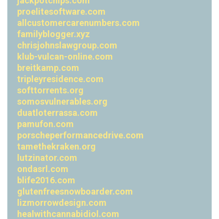
jackpotchips.com
proelitesoftware.com
allcustomercarenumbers.com
familyblogger.xyz
chrisjohnslawgroup.com
klub-vulcan-online.com
breitkamp.com
tripleyresidence.com
softtorrents.org
somosvulnerables.org
duatloterrassa.com
pamufon.com
porscheperformancedrive.com
tamethekraken.org
lutzinator.com
ondasrl.com
blife2016.com
glutenfreesnowboarder.com
lizmorrowdesign.com
healwithcannabidiol.com