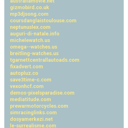
australiamovie.net
gizmobird.co.uk
mp3djsong.com
coursdanglaistoulouse.com
neptunuslex.com
auguri-di-natale.info
michelewatch.us
omega--watches.us
breitling-watches.us
tgarnettcentrallautoads.com
fixadvert.com
autopluz.co
save3time-c.com
vexonhcf.com
demos-pixelsparadise.com
mediatitude.com
prewarmotorcycles.com
simracinglinks.com
dosyamerkezi.net
le-surrealisme.com