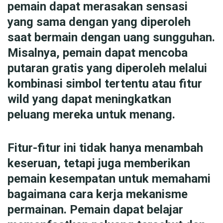
pemain dapat merasakan sensasi
yang sama dengan yang diperoleh
saat bermain dengan uang sungguhan.
Misalnya, pemain dapat mencoba
putaran gratis yang diperoleh melalui
kombinasi simbol tertentu atau fitur
wild yang dapat meningkatkan
peluang mereka untuk menang.
Fitur-fitur ini tidak hanya menambah
keseruan, tetapi juga memberikan
pemain kesempatan untuk memahami
bagaimana cara kerja mekanisme
permainan. Pemain dapat belajar