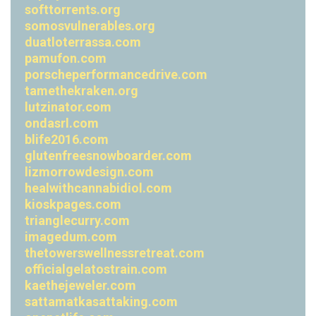
softtorrents.org
somosvulnerables.org
duatloterrassa.com
pamufon.com
porscheperformancedrive.com
tamethekraken.org
lutzinator.com
ondasrl.com
blife2016.com
glutenfreesnowboarder.com
lizmorrowdesign.com
healwithcannabidiol.com
kioskpages.com
trianglecurry.com
imagedum.com
thetowerswellnessretreat.com
officialgelatostrain.com
kaethejeweler.com
sattamatkasattaking.com