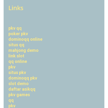
Links
pkv qq
poker pkv
dominoqq online
situs qq
mahjong demo
link slot
qq online
pkv
situs pkv
dominoqq pkv
slot demo
daftar asikqq
pkv games
qq
pkv