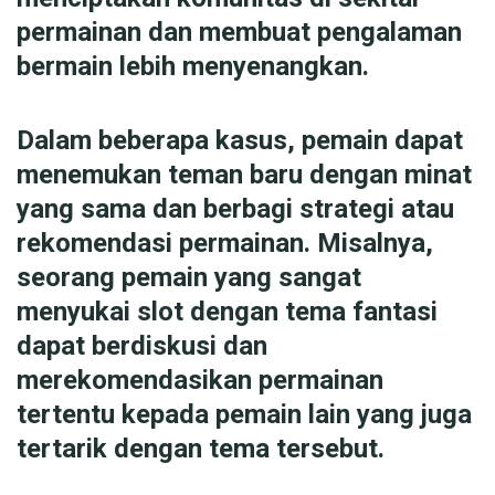
permainan dan membuat pengalaman
bermain lebih menyenangkan.
Dalam beberapa kasus, pemain dapat
menemukan teman baru dengan minat
yang sama dan berbagi strategi atau
rekomendasi permainan. Misalnya,
seorang pemain yang sangat
menyukai slot dengan tema fantasi
dapat berdiskusi dan
merekomendasikan permainan
tertentu kepada pemain lain yang juga
tertarik dengan tema tersebut.