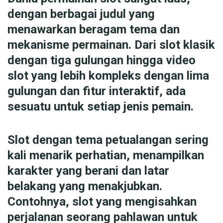
dengan berbagai judul yang
menawarkan beragam tema dan
mekanisme permainan. Dari slot klasik
dengan tiga gulungan hingga video
slot yang lebih kompleks dengan lima
gulungan dan fitur interaktif, ada
sesuatu untuk setiap jenis pemain.
Slot dengan tema petualangan sering
kali menarik perhatian, menampilkan
karakter yang berani dan latar
belakang yang menakjubkan.
Contohnya, slot yang mengisahkan
perjalanan seorang pahlawan untuk