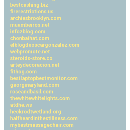
bestcashing.biz
firerestrictions.us
archiesbrooklyn.com
muambeiros.net
infozblog.com
chonbaihat.com
elblogdeoscargonzalez.com
webpromote.net
steroids-store.co
arteydecoracion.net
fithog.com
bestlaptopbestmonitor.com
georginaryland.com
roseandbasil.com
thewhitewhitelights.com
atdhe.ws
heckrodtwetland.org
halfheardinthestillness.com
mybestmassagechair.com