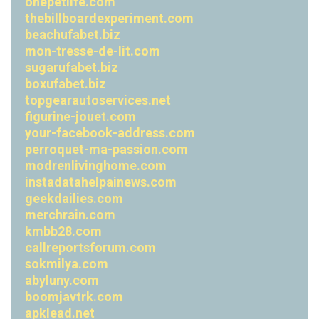
onepetlife.com
thebillboardexperiment.com
beachufabet.biz
mon-tresse-de-lit.com
sugarufabet.biz
boxufabet.biz
topgearautoservices.net
figurine-jouet.com
your-facebook-address.com
perroquet-ma-passion.com
modrenlivinghome.com
instadatahelpainews.com
geekdailies.com
merchrain.com
kmbb28.com
callreportsforum.com
sokmilya.com
abyluny.com
boomjavtrk.com
apklead.net