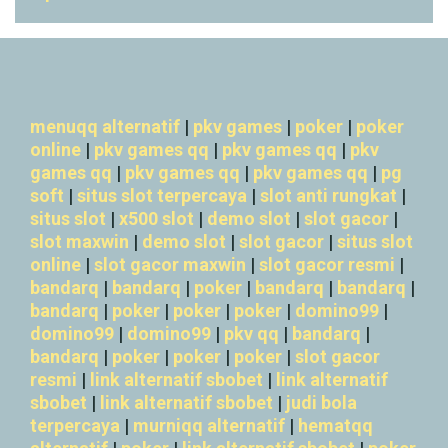
menuqq alternatif
|
pkv games
|
poker
|
poker
online
|
pkv games qq
|
pkv games qq
|
pkv
games qq
|
pkv games qq
|
pkv games qq
|
pg
soft
|
situs slot terpercaya
|
slot anti rungkat
|
situs slot
|
x500 slot
|
demo slot
|
slot gacor
|
slot maxwin
|
demo slot
|
slot gacor
|
situs slot
online
|
slot gacor maxwin
|
slot gacor resmi
|
bandarq
|
bandarq
|
poker
|
bandarq
|
bandarq
|
bandarq
|
poker
|
poker
|
poker
|
domino99
|
domino99
|
domino99
|
pkv qq
|
bandarq
|
bandarq
|
poker
|
poker
|
poker
|
slot gacor
resmi
|
link alternatif sbobet
|
link alternatif
sbobet
|
link alternatif sbobet
|
judi bola
terpercaya
|
murniqq alternatif
|
hematqq