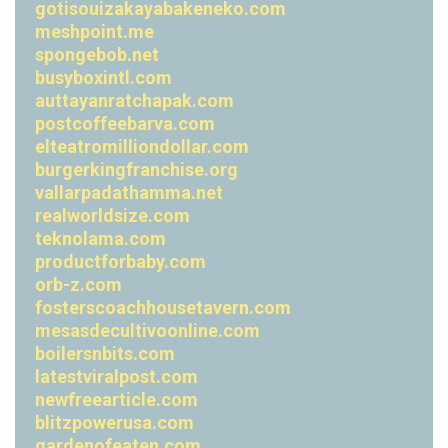
gotisouizakayabakeneko.com
meshpoint.me
spongebob.net
busyboxintl.com
auttayanratchapak.com
postcoffeebarva.com
elteatromilliondollar.com
burgerkingfranchise.org
vallarpadathamma.net
realworldsize.com
teknolama.com
productforbaby.com
orb-z.com
fosterscoachhousetavern.com
mesasdecultivoonline.com
boilersnbits.com
latestviralpost.com
newfreearticle.com
blitzpowerusa.com
gardenofeaten.com