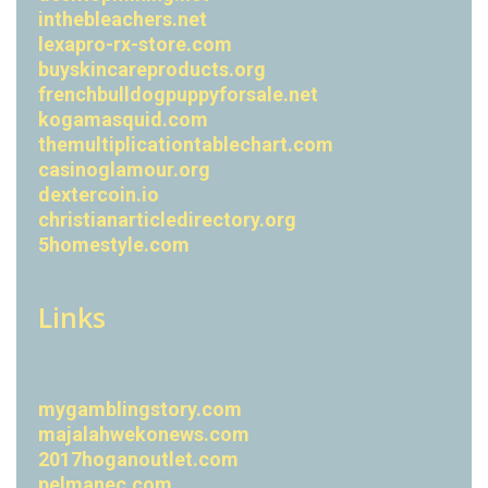
inthebleachers.net
lexapro-rx-store.com
buyskincareproducts.org
frenchbulldogpuppyforsale.net
kogamasquid.com
themultiplicationtablechart.com
casinoglamour.org
dextercoin.io
christianarticledirectory.org
5homestyle.com
Links
mygamblingstory.com
majalahwekonews.com
2017hoganoutlet.com
pelmanec.com