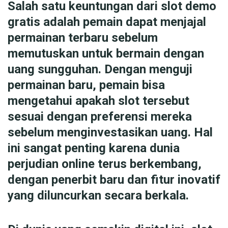
Salah satu keuntungan dari slot demo
gratis adalah pemain dapat menjajal
permainan terbaru sebelum
memutuskan untuk bermain dengan
uang sungguhan. Dengan menguji
permainan baru, pemain bisa
mengetahui apakah slot tersebut
sesuai dengan preferensi mereka
sebelum menginvestasikan uang. Hal
ini sangat penting karena dunia
perjudian online terus berkembang,
dengan penerbit baru dan fitur inovatif
yang diluncurkan secara berkala.