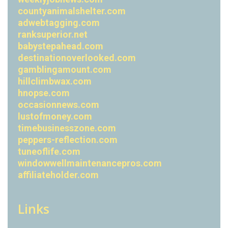
countyanimalshelter.com
adwebtagging.com
ranksuperior.net
babystepahead.com
destinationoverlooked.com
gamblingamount.com
hillclimbwax.com
hnopse.com
occasionnews.com
lustofmoney.com
timebusinesszone.com
peppers-reflection.com
tuneoflife.com
windowwellmaintenancepros.com
affiliateholder.com
Links