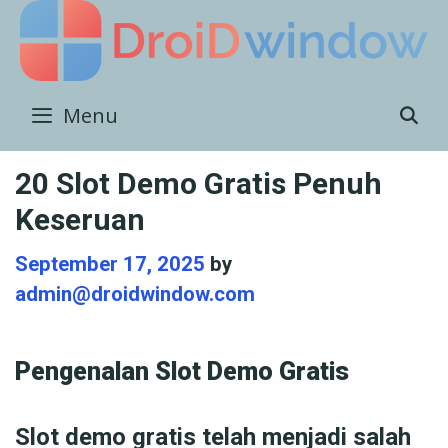
Skip
to
content
Menu
S
20 Slot Demo Gratis Penuh
Keseruan
September 17, 2025
by
admin@droidwindow.com
Pengenalan Slot Demo Gratis
Slot demo gratis telah menjadi salah