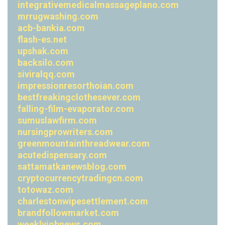
integrativemedicalmassageplano.com
mrrugwashing.com
acb-bankia.com
flash-es.net
upshak.com
backsilo.com
siviralqq.com
impressionresorthoian.com
bestfreakingclothesever.com
falling-film-evaporator.com
sumuslawfirm.com
nursingprowriters.com
greenmountainthreadwear.com
acutedispensary.com
sattamatkanewsblog.com
cryptocurrencytradingcn.com
totowaz.com
charlestonwipesettlement.com
brandfollowmarket.com
weeklyjobnews.com