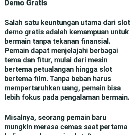
Demo Gratis
Salah satu keuntungan utama dari slot
demo gratis adalah kemampuan untuk
bermain tanpa tekanan finansial.
Pemain dapat menjelajahi berbagai
tema dan fitur, mulai dari mesin
bertema petualangan hingga slot
bertema film. Tanpa beban harus
mempertaruhkan uang, pemain bisa
lebih fokus pada pengalaman bermain.
Misalnya, seorang pemain baru
mungkin merasa cemas saat pertama