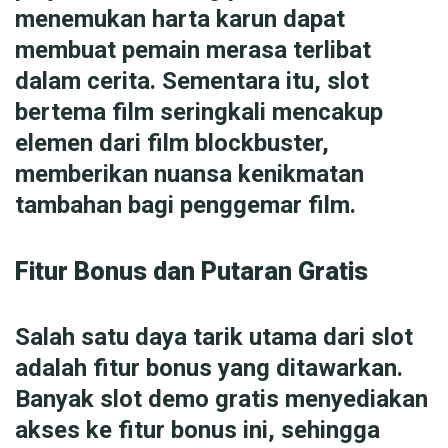
menemukan harta karun dapat
membuat pemain merasa terlibat
dalam cerita. Sementara itu, slot
bertema film seringkali mencakup
elemen dari film blockbuster,
memberikan nuansa kenikmatan
tambahan bagi penggemar film.
Fitur Bonus dan Putaran Gratis
Salah satu daya tarik utama dari slot
adalah fitur bonus yang ditawarkan.
Banyak slot demo gratis menyediakan
akses ke fitur bonus ini, sehingga