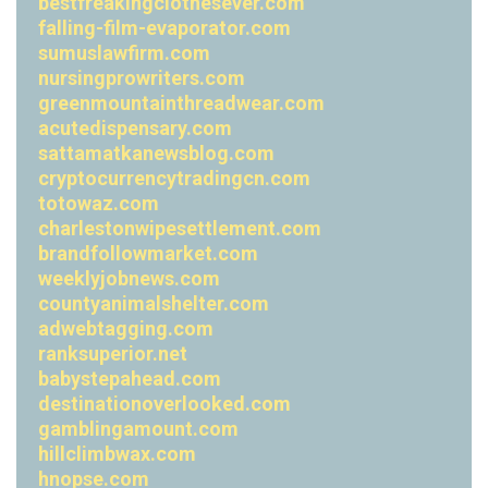
bestfreakingclothesever.com
falling-film-evaporator.com
sumuslawfirm.com
nursingprowriters.com
greenmountainthreadwear.com
acutedispensary.com
sattamatkanewsblog.com
cryptocurrencytradingcn.com
totowaz.com
charlestonwipesettlement.com
brandfollowmarket.com
weeklyjobnews.com
countyanimalshelter.com
adwebtagging.com
ranksuperior.net
babystepahead.com
destinationoverlooked.com
gamblingamount.com
hillclimbwax.com
hnopse.com