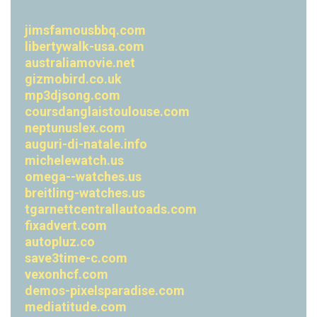
jimsfamousbbq.com
libertywalk-usa.com
australiamovie.net
gizmobird.co.uk
mp3djsong.com
coursdanglaistoulouse.com
neptunuslex.com
auguri-di-natale.info
michelewatch.us
omega--watches.us
breitling-watches.us
tgarnettcentrallautoads.com
fixadvert.com
autopluz.co
save3time-c.com
vexonhcf.com
demos-pixelsparadise.com
mediatitude.com