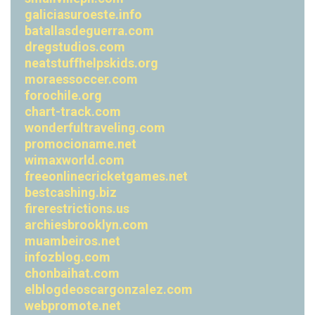
galiciasuroeste.info
batallasdeguerra.com
dregstudios.com
neatstuffhelpskids.org
moraessoccer.com
forochile.org
chart-track.com
wonderfultraveling.com
promocioname.net
wimaxworld.com
freeonlinecricketgames.net
bestcashing.biz
firerestrictions.us
archiesbrooklyn.com
muambeiros.net
infozblog.com
chonbaihat.com
elblogdeoscargonzalez.com
webpromote.net