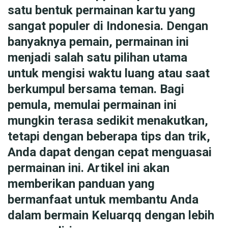
satu bentuk permainan kartu yang
sangat populer di Indonesia. Dengan
banyaknya pemain, permainan ini
menjadi salah satu pilihan utama
untuk mengisi waktu luang atau saat
berkumpul bersama teman. Bagi
pemula, memulai permainan ini
mungkin terasa sedikit menakutkan,
tetapi dengan beberapa tips dan trik,
Anda dapat dengan cepat menguasai
permainan ini. Artikel ini akan
memberikan panduan yang
bermanfaat untuk membantu Anda
dalam bermain Keluarqq dengan lebih