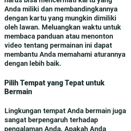
Anda miliki dan membandingkannya
dengan kartu yang mungkin dimiliki
oleh lawan. Meluangkan waktu untuk
membaca panduan atau menonton
video tentang permainan ini dapat
membantu Anda memahami aturannya
dengan lebih baik.
Pilih Tempat yang Tepat untuk
Bermain
Lingkungan tempat Anda bermain juga
sangat berpengaruh terhadap
pengalaman Anda. Apakah Anda