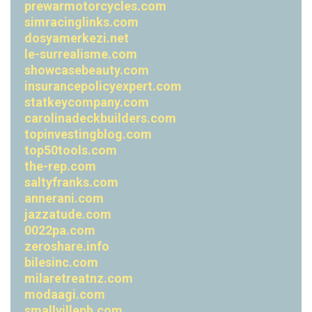
prewarmotorcycles.com
simracinglinks.com
dosyamerkezi.net
le-surrealisme.com
showcasebeauty.com
insurancepolicyexpert.com
statkeycompany.com
carolinadeckbuilders.com
topinvestingblog.com
top50tools.com
the-rep.com
saltyfranks.com
annerani.com
jazzatude.com
0022pa.com
zeroshare.info
bilesinc.com
milaretreatnz.com
modaagi.com
smallvilleph.com