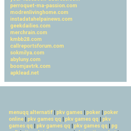
perroquet-ma-passion.com
modrenlivinghome.com
instadatahelpainews.com
geekdailies.com
merchrain.com
kmbb28.com
callreportsforum.com
sokmilya.com
abyluny.com
boomjavtrk.com
apklead.net
menuqq alternatif
|
pkv games
|
poker
|
poker
online
|
pkv games qq
|
pkv games qq
|
pkv
games qq
|
pkv games qq
|
pkv games qq
|
pg