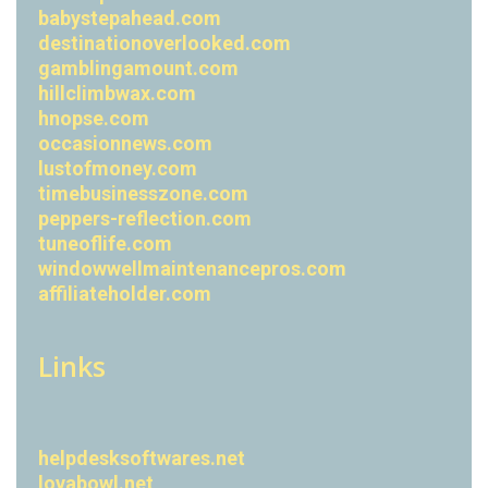
babystepahead.com
destinationoverlooked.com
gamblingamount.com
hillclimbwax.com
hnopse.com
occasionnews.com
lustofmoney.com
timebusinesszone.com
peppers-reflection.com
tuneoflife.com
windowwellmaintenancepros.com
affiliateholder.com
Links
helpdesksoftwares.net
lovabowl.net