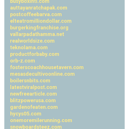
busyboxintl.com
auttayanratchapak.com
postcoffeebarva.com
elteatromilliondollar.com
burgerkingfranchise.org
vallarpadathamma.net
realworldsize.com
teknolama.com
productforbaby.com
orb-z.com
fosterscoachhousetavern.com
mesasdecultivoonline.com
boilersnbits.com
latestviralpost.com
newfreearticle.com
blitzpowerusa.com
gardenofeaten.com
hycys05.com
onemoremilerunning.com
snowboardsteez.com