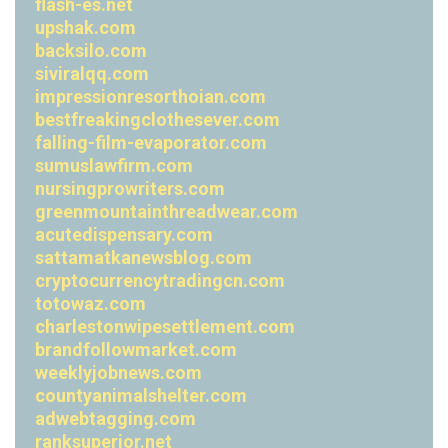
flash-es.net
upshak.com
backsilo.com
siviralqq.com
impressionresorthoian.com
bestfreakingclothesever.com
falling-film-evaporator.com
sumuslawfirm.com
nursingprowriters.com
greenmountainthreadwear.com
acutedispensary.com
sattamatkanewsblog.com
cryptocurrencytradingcn.com
totowaz.com
charlestonwipesettlement.com
brandfollowmarket.com
weeklyjobnews.com
countyanimalshelter.com
adwebtagging.com
ranksuperior.net