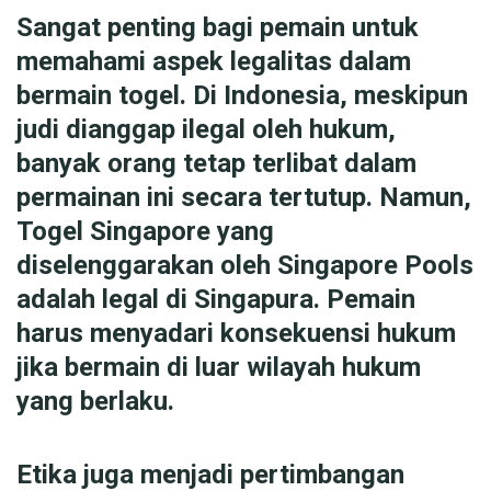
Sangat penting bagi pemain untuk
memahami aspek legalitas dalam
bermain togel. Di Indonesia, meskipun
judi dianggap ilegal oleh hukum,
banyak orang tetap terlibat dalam
permainan ini secara tertutup. Namun,
Togel Singapore yang
diselenggarakan oleh Singapore Pools
adalah legal di Singapura. Pemain
harus menyadari konsekuensi hukum
jika bermain di luar wilayah hukum
yang berlaku.
Etika juga menjadi pertimbangan