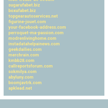
sugarufabet.biz
boxufabet.biz
topgearautoservices.net
figurine-jouet.com
your-facebook-address.com
perroquet-ma-passion.com
modrenlivinghome.com
instadatahelpainews.com
geekdailies.com
merchrain.com
kmbb28.com
callreportsforum.com
sokmilya.com
abyluny.com
boomjavtrk.com
apklead.net