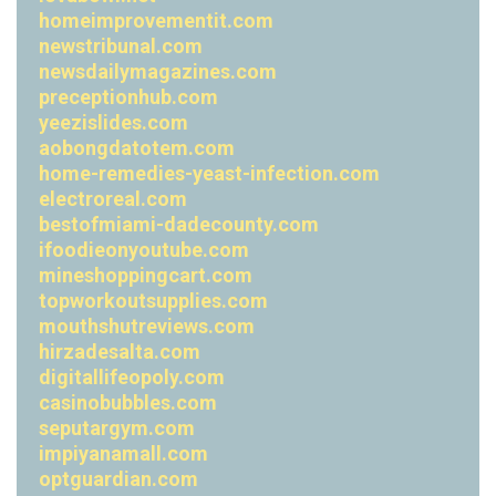
homeimprovementit.com
newstribunal.com
newsdailymagazines.com
preceptionhub.com
yeezislides.com
aobongdatotem.com
home-remedies-yeast-infection.com
electroreal.com
bestofmiami-dadecounty.com
ifoodieonyoutube.com
mineshoppingcart.com
topworkoutsupplies.com
mouthshutreviews.com
hirzadesalta.com
digitallifeopoly.com
casinobubbles.com
seputargym.com
impiyanamall.com
optguardian.com