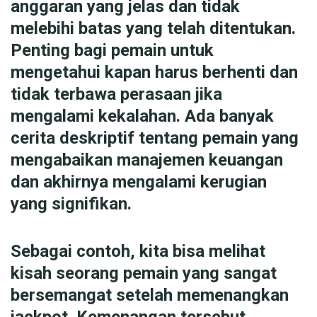
anggaran yang jelas dan tidak
melebihi batas yang telah ditentukan.
Penting bagi pemain untuk
mengetahui kapan harus berhenti dan
tidak terbawa perasaan jika
mengalami kekalahan. Ada banyak
cerita deskriptif tentang pemain yang
mengabaikan manajemen keuangan
dan akhirnya mengalami kerugian
yang signifikan.
Sebagai contoh, kita bisa melihat
kisah seorang pemain yang sangat
bersemangat setelah memenangkan
jackpot. Kemenangan tersebut