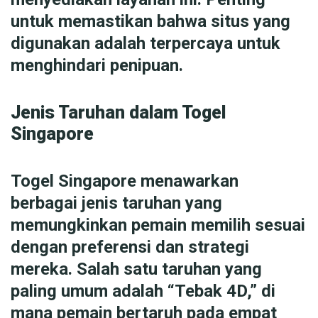
untuk memastikan bahwa situs yang
digunakan adalah terpercaya untuk
menghindari penipuan.
Jenis Taruhan dalam Togel
Singapore
Togel Singapore menawarkan
berbagai jenis taruhan yang
memungkinkan pemain memilih sesuai
dengan preferensi dan strategi
mereka. Salah satu taruhan yang
paling umum adalah “Tebak 4D,” di
mana pemain bertaruh pada empat