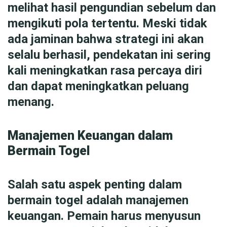
melihat hasil pengundian sebelum dan
mengikuti pola tertentu. Meski tidak
ada jaminan bahwa strategi ini akan
selalu berhasil, pendekatan ini sering
kali meningkatkan rasa percaya diri
dan dapat meningkatkan peluang
menang.
Manajemen Keuangan dalam
Bermain Togel
Salah satu aspek penting dalam
bermain togel adalah manajemen
keuangan. Pemain harus menyusun