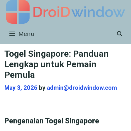
Skip
to
content
Menu
S
Togel Singapore: Panduan
Lengkap untuk Pemain
Pemula
May 3, 2026
by
admin@droidwindow.com
Pengenalan Togel Singapore