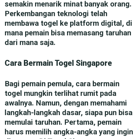
semakin menarik minat banyak orang.
Perkembangan teknologi telah
membawa togel ke platform digital, di
mana pemain bisa memasang taruhan
dari mana saja.
Cara Bermain Togel Singapore
Bagi pemain pemula, cara bermain
togel mungkin terlihat rumit pada
awalnya. Namun, dengan memahami
langkah-langkah dasar, siapa pun bisa
memulai taruhan. Pertama, pemain
harus memilih angka-angka yang ingin