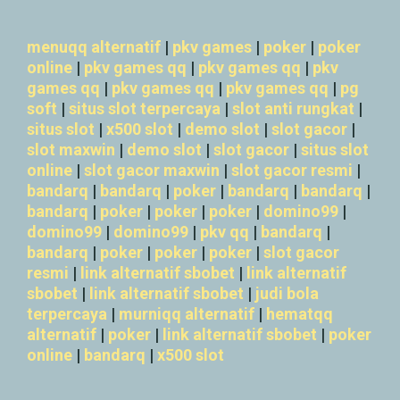
menuqq alternatif
|
pkv games
|
poker
|
poker
online
|
pkv games qq
|
pkv games qq
|
pkv
games qq
|
pkv games qq
|
pkv games qq
|
pg
soft
|
situs slot terpercaya
|
slot anti rungkat
|
situs slot
|
x500 slot
|
demo slot
|
slot gacor
|
slot maxwin
|
demo slot
|
slot gacor
|
situs slot
online
|
slot gacor maxwin
|
slot gacor resmi
|
bandarq
|
bandarq
|
poker
|
bandarq
|
bandarq
|
bandarq
|
poker
|
poker
|
poker
|
domino99
|
domino99
|
domino99
|
pkv qq
|
bandarq
|
bandarq
|
poker
|
poker
|
poker
|
slot gacor
resmi
|
link alternatif sbobet
|
link alternatif
sbobet
|
link alternatif sbobet
|
judi bola
terpercaya
|
murniqq alternatif
|
hematqq
alternatif
|
poker
|
link alternatif sbobet
|
poker
online
|
bandarq
|
x500 slot