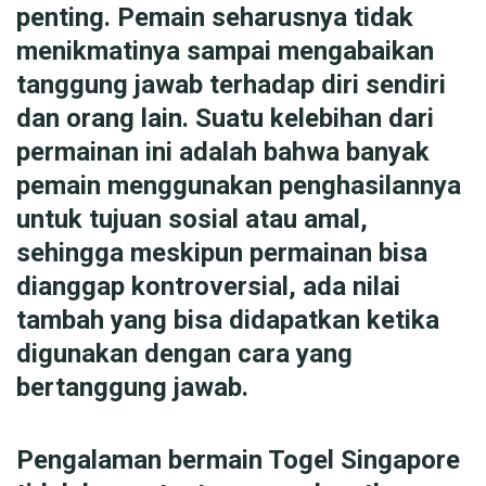
penting. Pemain seharusnya tidak
menikmatinya sampai mengabaikan
tanggung jawab terhadap diri sendiri
dan orang lain. Suatu kelebihan dari
permainan ini adalah bahwa banyak
pemain menggunakan penghasilannya
untuk tujuan sosial atau amal,
sehingga meskipun permainan bisa
dianggap kontroversial, ada nilai
tambah yang bisa didapatkan ketika
digunakan dengan cara yang
bertanggung jawab.
Pengalaman bermain Togel Singapore