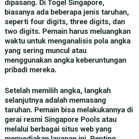
dipasang. Di Togel Singapore,
biasanya ada beberapa jenis taruhan,
seperti four digits, three digits, dan
two digits. Pemain harus meluangkan
waktu untuk menganalisis pola angka
yang sering muncul atau
menggunakan angka keberuntungan
pribadi mereka.
Setelah memilih angka, langkah
selanjutnya adalah memasang
taruhan. Pemain bisa melakukannya di
gerai resmi Singapore Pools atau
melalui berbagai situs web yang
menyediakan layanan ini. Penting