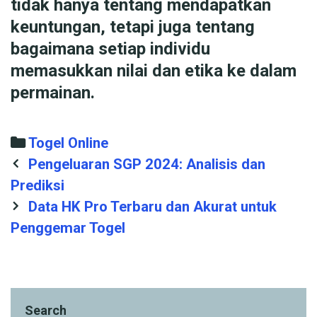
tidak hanya tentang mendapatkan
keuntungan, tetapi juga tentang
bagaimana setiap individu
memasukkan nilai dan etika ke dalam
permainan.
Categories
Togel Online
Post
Pengeluaran SGP 2024: Analisis dan
navigation
Prediksi
Data HK Pro Terbaru dan Akurat untuk
Penggemar Togel
Search