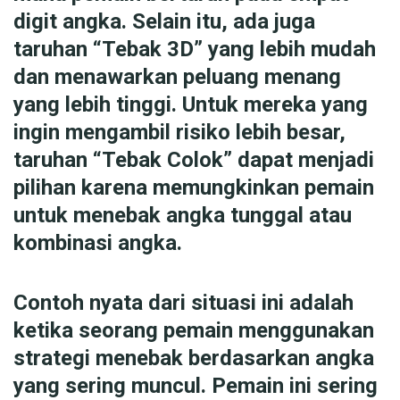
digit angka. Selain itu, ada juga
taruhan “Tebak 3D” yang lebih mudah
dan menawarkan peluang menang
yang lebih tinggi. Untuk mereka yang
ingin mengambil risiko lebih besar,
taruhan “Tebak Colok” dapat menjadi
pilihan karena memungkinkan pemain
untuk menebak angka tunggal atau
kombinasi angka.
Contoh nyata dari situasi ini adalah
ketika seorang pemain menggunakan
strategi menebak berdasarkan angka
yang sering muncul. Pemain ini sering