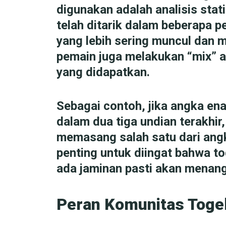
digunakan adalah analisis sta
telah ditarik dalam beberapa p
yang lebih sering muncul dan m
pemain juga melakukan “mix” 
yang didapatkan.
Sebagai contoh, jika angka e
dalam dua tiga undian terakhi
memasang salah satu dari ang
penting untuk diingat bahwa to
ada jaminan pasti akan menang
Peran Komunitas Toge