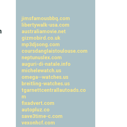
jimsfamousbbq.com
libertywalk-usa.com
h
australiamovie.net
gizmobird.co.uk
mp3djsong.com
coursdanglaistoulouse.com
neptunuslex.com
auguri-di-natale.info
michelewatch.us
omega--watches.us
breitling-watches.us
tgarnettcentrallautoads.co
m
fixadvert.com
autopluz.co
save3time-c.com
vexonhcf.com