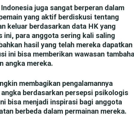
Indonesia juga sangat berperan dalam
pemain yang aktif berdiskusi tentang
n keluar berdasarkan data HK yang
ini, para anggota sering kali saling
n bahkan hasil yang telah mereka dapatkan
usi ini bisa memberikan wawasan tambah
n angka mereka.
ungkin membagikan pengalamannya
 angka berdasarkan persepsi psikologis
ni bisa menjadi inspirasi bagi anggota
atan berbeda dalam permainan mereka.