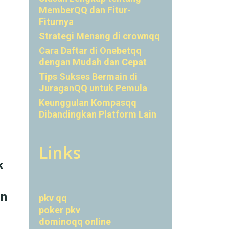
MemberQQ dan Fitur-
Fiturnya
Strategi Menang di crownqq
Cara Daftar di Onebetqq
dengan Mudah dan Cepat
Tips Sukses Bermain di
JuraganQQ untuk Pemula
Keunggulan Kompasqq
Dibandingkan Platform Lain
Links
k
in
pkv qq
poker pkv
dominoqq online