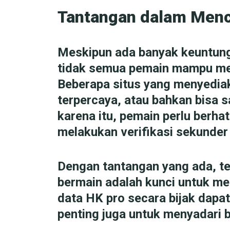
Tantangan dalam Menc
Meskipun ada banyak keuntun
tidak semua pemain mampu me
Beberapa situs yang menyedia
terpercaya, atau bahkan bisa s
karena itu, pemain perlu berha
melakukan verifikasi sekunder 
Dengan tantangan yang ada, te
bermain adalah kunci untuk m
data HK pro secara bijak dapa
penting juga untuk menyadari b