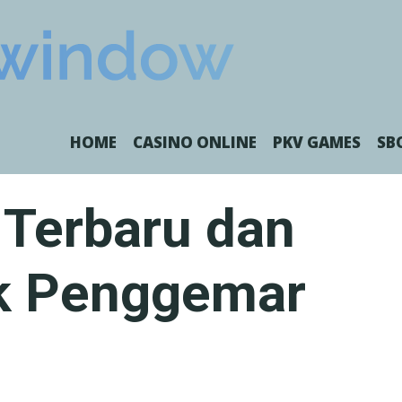
HOME
CASINO ONLINE
PKV GAMES
SB
 Terbaru dan
uk Penggemar