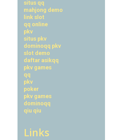
situs qq
mahjong demo
link slot
qq online
pkv
situs pkv
dominoqq pkv
slot demo
daftar asikqq
pkv games
qq
pkv
poker
pkv games
dominoqq
qiu qiu
Links