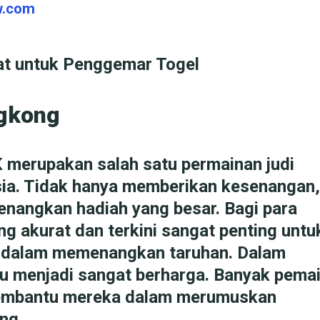
w.com
at untuk Penggemar Togel
gkong
 merupakan salah satu permainan judi
sia. Tidak hanya memberikan kesenangan,
enangkan hadiah yang besar. Bagi para
g akurat dan terkini sangat penting untu
 dalam memenangkan taruhan. Dalam
aru menjadi sangat berharga. Banyak pema
 membantu mereka dalam merumuskan
ng.