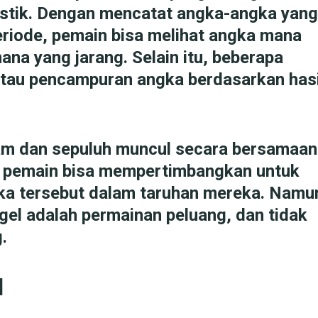
tistik. Dengan mencatat angka-angka yang
eriode, pemain bisa melihat angka mana
ana yang jarang. Selain itu, beberapa
atau pencampuran angka berdasarkan hasi
nam dan sepuluh muncul secara bersamaan
r, pemain bisa mempertimbangkan untuk
ka tersebut dalam taruhan mereka. Namu
gel adalah permainan peluang, dan tidak
.
l