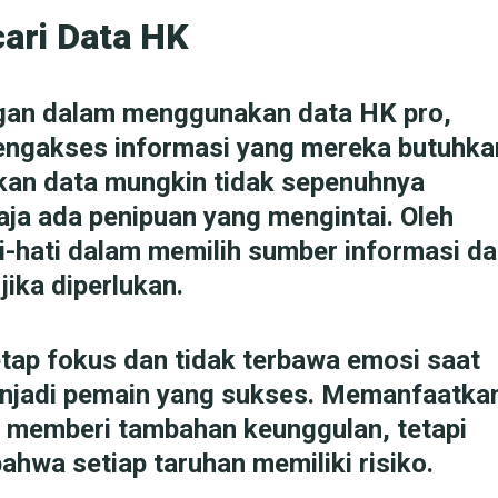
ari Data HK
gan dalam menggunakan data HK pro,
ngakses informasi yang mereka butuhka
kan data mungkin tidak sepenuhnya
aja ada penipuan yang mengintai. Oleh
ti-hati dalam memilih sumber informasi d
jika diperlukan.
tap fokus dan tidak terbawa emosi saat
enjadi pemain yang sukses. Memanfaatka
t memberi tambahan keunggulan, tetapi
ahwa setiap taruhan memiliki risiko.