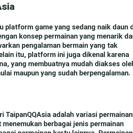
sia
u platform game yang sedang naik daun d
 Dengan konsep permainan yang menarik da
arkan pengalaman bermain yang tak
lain itu, platform ini juga dikenal karena
na, yang membuatnya mudah diakses ole
mulai maupun yang sudah berpengalaman.
ri TaipanQQAsia adalah variasi permainan
t menemukan berbagai jenis permainan