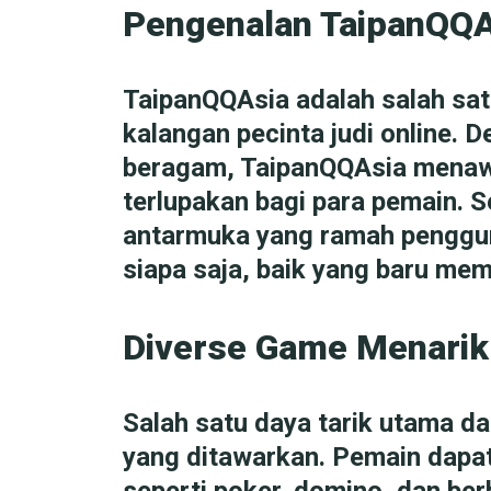
Pengenalan TaipanQQA
TaipanQQAsia adalah salah sat
kalangan pecinta judi online.
beragam, TaipanQQAsia menaw
terlupakan bagi para pemain. Se
antarmuka yang ramah penggu
siapa saja, baik yang baru me
Diverse Game Menarik
Salah satu daya tarik utama da
yang ditawarkan. Pemain dapa