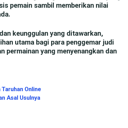
is pemain sambil memberikan nilai
da.
 dan keunggulan yang ditawarkan,
lihan utama bagi para penggemar judi
man permainan yang menyenangkan dan
Taruhan Online
an Asal Usulnya