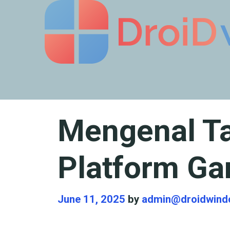
Skip
to
content
Mengenal T
Platform G
June 11, 2025
by
admin@droidwind