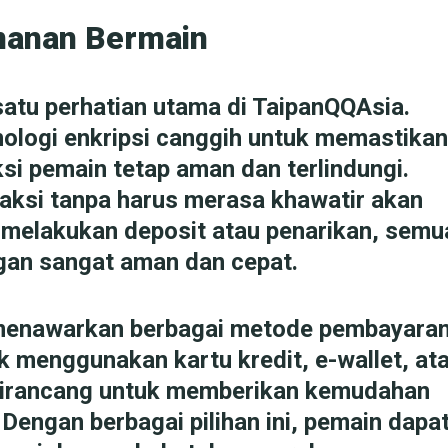
anan Bermain
atu perhatian utama di TaipanQQAsia.
ologi enkripsi canggih untuk memastikan
si pemain tetap aman dan terlindungi.
aksi tanpa harus merasa khawatir akan
t melakukan deposit atau penarikan, semu
gan sangat aman dan cepat.
a menawarkan berbagai metode pembayara
menggunakan kartu kredit, e-wallet, at
i dirancang untuk memberikan kemudahan
Dengan berbagai pilihan ini, pemain dapa