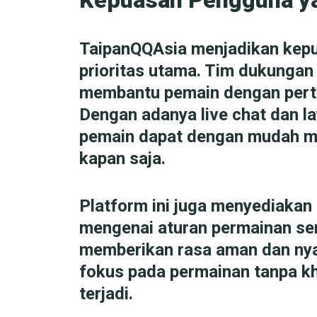
Kepuasan Pengguna ya
TaipanQQAsia menjadikan kepu
prioritas utama. Tim dukungan
membantu pemain dengan perta
Dengan adanya live chat dan la
pemain dapat dengan mudah m
kapan saja.
Platform ini juga menyediakan 
mengenai aturan permainan sert
memberikan rasa aman dan nya
fokus pada permainan tanpa k
terjadi.