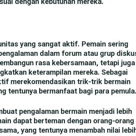
esuai dengan kebutuhan mereka.
unitas yang sangat aktif. Pemain sering
an pengalaman dalam forum atau grup disku
 membangun rasa kebersamaan, tetapi juga
gkatkan keterampilan mereka. Sebagai
tif merekomendasikan trik-trik bermain
ang tentunya bermanfaat bagi para pemula
mbuat pengalaman bermain menjadi lebih
ain dapat berteman dengan orang-orang
 sama, yang tentunya menambah nilai lebi