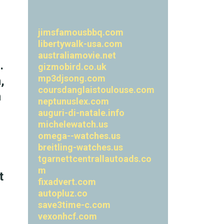
jimsfamousbbq.com
libertywalk-usa.com
australiamovie.net
.
gizmobird.co.uk
mp3djsong.com
,
coursdanglaistoulouse.com
n
neptunuslex.com
auguri-di-natale.info
michelewatch.us
omega--watches.us
breitling-watches.us
tgarnettcentrallautoads.co
m
t
fixadvert.com
autopluz.co
save3time-c.com
vexonhcf.com