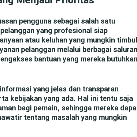
ng Menjadi Prioritas
asan pengguna sebagai salah satu
 pelanggan yang profesional siap
nyaan atau keluhan yang mungkin timbul
yanan pelanggan melalui berbagai saluran
engakses bantuan yang mereka butuhka
informasi yang jelas dan transparan
a kebijakan yang ada. Hal ini tentu saja
man bagi pemain, sehingga mereka dapa
hawatir tentang masalah yang mungkin