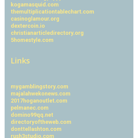
kogamasquid.com
themultiplicationtablechart.com
casinoglamour.org
dextercoin.io
christianarticledirectory.org
5homestyle.com
Links
mygamblingstory.com
majalahwekonews.com
2017hoganoutlet.com
pelmanec.com
domino99qq.net
directoryoftheweb.com
donttellashton.com
rush3studio.com