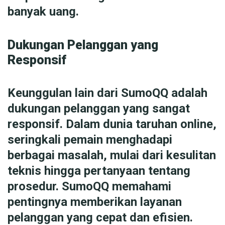
banyak uang.
Dukungan Pelanggan yang
Responsif
Keunggulan lain dari SumoQQ adalah
dukungan pelanggan yang sangat
responsif. Dalam dunia taruhan online,
seringkali pemain menghadapi
berbagai masalah, mulai dari kesulitan
teknis hingga pertanyaan tentang
prosedur. SumoQQ memahami
pentingnya memberikan layanan
pelanggan yang cepat dan efisien.