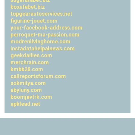
boxufabet.biz
topgearautoservices.net
figurine-jouet.com
your-facebook-address.com
perroquet-ma-passion.com
modrenlivinghome.com
instadatahelpainews.com
geekdailies.com
merchrain.com
kmbb28.com
callreportsforum.com
sokmilya.com
abyluny.com
boomjavtrk.com
apklead.net