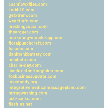
cashflowxfiles.com
kmbb10.com
getxtrem.com
weactinfo.com
meshingsocial.com
thearguer.com
marketing-mobile-app.com
floralpunchcraft.com
fiasone.com
danktankbattery.com
mealudo.com
charlie-day.com
livedirectbettingpoker.com
foxbusinessupdate.com
lovedaddy.org
integrativemedicalmassageplano.com
mrrugwashing.com
acb-bankia.com
flash-es.net