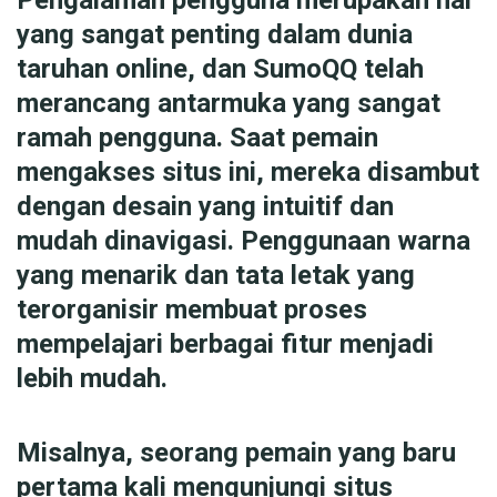
yang sangat penting dalam dunia
taruhan online, dan SumoQQ telah
merancang antarmuka yang sangat
ramah pengguna. Saat pemain
mengakses situs ini, mereka disambut
dengan desain yang intuitif dan
mudah dinavigasi. Penggunaan warna
yang menarik dan tata letak yang
terorganisir membuat proses
mempelajari berbagai fitur menjadi
lebih mudah.
Misalnya, seorang pemain yang baru
pertama kali mengunjungi situs