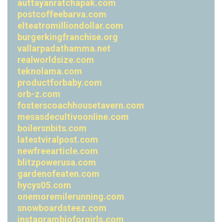
auttayanratchapak.com
postcoffeebarva.com
elteatromilliondollar.com
burgerkingfranchise.org
vallarpadathamma.net
realworldsize.com
teknolama.com
productforbaby.com
orb-z.com
fosterscoachhousetavern.com
mesasdecultivoonline.com
boilersnbits.com
latestviralpost.com
newfreearticle.com
blitzpowerusa.com
gardenofeaten.com
hycys05.com
onemoremilerunning.com
snowboardsteez.com
instagrambioforgirls.com