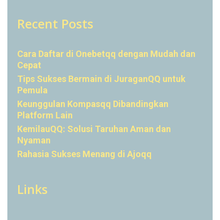
Recent Posts
Cara Daftar di Onebetqq dengan Mudah dan
Cepat
Tips Sukses Bermain di JuraganQQ untuk
Pemula
Keunggulan Kompasqq Dibandingkan
Platform Lain
KemilauQQ: Solusi Taruhan Aman dan
Nyaman
Rahasia Sukses Menang di Ajoqq
Links