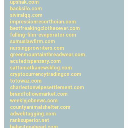
upshak.com
backsilo.com
siviralqq.com
impressionresorthoian.com
bestfreakingclothesever.com
falling-film-evaporator.com
sumuslawfirm.com
nursingprowriters.com
greenmountainthreadwear.com
acutedispensary.com
sattamatkanewsblog.com
cryptocurrencytradingcn.com
totowaz.com
charlestonwipesettlement.com
brandfollowmarket.com
weeklyjobnews.com
countyanimalshelter.com
adwebtagging.com
ranksuperior.net
babystepahead.com