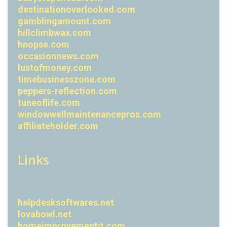
destinationoverlooked.com
gamblingamount.com
hillclimbwax.com
hnopse.com
occasionnews.com
lustofmoney.com
timebusinesszone.com
peppers-reflection.com
tuneoflife.com
windowwellmaintenancepros.com
affiliateholder.com
Links
helpdesksoftwares.net
lovabowl.net
homeimprovementit.com