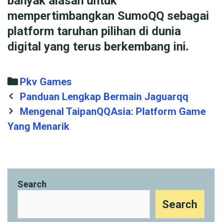
banyak alasan untuk
mempertimbangkan SumoQQ sebagai
platform taruhan pilihan di dunia
digital yang terus berkembang ini.
Categories
Pkv Games
Post
Panduan Lengkap Bermain Jaguarqq
navigation
Mengenal TaipanQQAsia: Platform Game
Yang Menarik
Search
Search