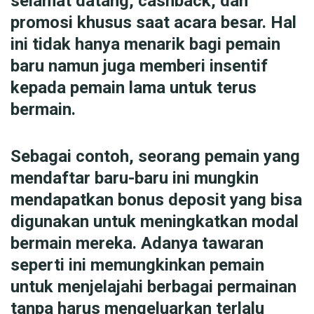
selamat datang, cashback, dan
promosi khusus saat acara besar. Hal
ini tidak hanya menarik bagi pemain
baru namun juga memberi insentif
kepada pemain lama untuk terus
bermain.
Sebagai contoh, seorang pemain yang
mendaftar baru-baru ini mungkin
mendapatkan bonus deposit yang bisa
digunakan untuk meningkatkan modal
bermain mereka. Adanya tawaran
seperti ini memungkinkan pemain
untuk menjelajahi berbagai permainan
tanpa harus mengeluarkan terlalu