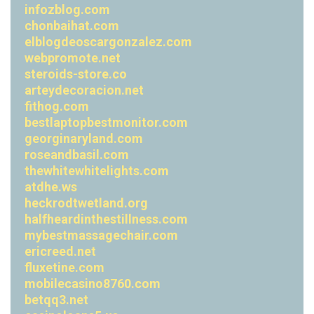
infozblog.com
chonbaihat.com
elblogdeoscargonzalez.com
webpromote.net
steroids-store.co
arteydecoracion.net
fithog.com
bestlaptopbestmonitor.com
georginaryland.com
roseandbasil.com
thewhitewhitelights.com
atdhe.ws
heckrodtwetland.org
halfheardinthestillness.com
mybestmassagechair.com
ericreed.net
fluxetine.com
mobilecasino8760.com
betqq3.net