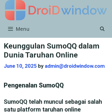
Skip
to
content
Menu
S
Keunggulan SumoQQ dalam
Dunia Taruhan Online
June 10, 2025
by
admin@droidwindow.com
Pengenalan SumoQQ
SumoQQ telah muncul sebagai salah
satu platform taruhan online