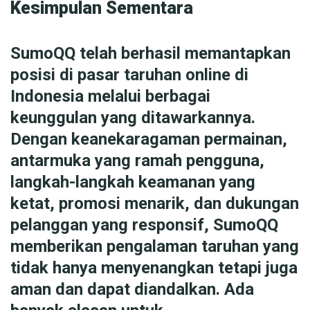
Kesimpulan Sementara
SumoQQ telah berhasil memantapkan
posisi di pasar taruhan online di
Indonesia melalui berbagai
keunggulan yang ditawarkannya.
Dengan keanekaragaman permainan,
antarmuka yang ramah pengguna,
langkah-langkah keamanan yang
ketat, promosi menarik, dan dukungan
pelanggan yang responsif, SumoQQ
memberikan pengalaman taruhan yang
tidak hanya menyenangkan tetapi juga
aman dan dapat diandalkan. Ada