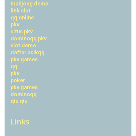
mahjong demo
link slot
qq online
pkv
situs pkv
dominoqq pkv
slot demo
daftar asikqq
pkv games
qq
pkv
poker
pkv games
dominoqq
qiu qiu
Links