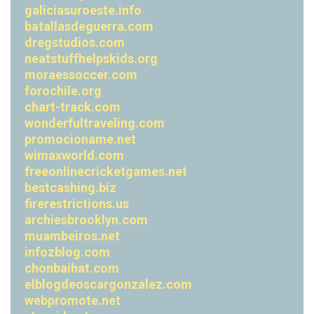
galiciasuroeste.info
batallasdeguerra.com
dregstudios.com
neatstuffhelpskids.org
moraessoccer.com
forochile.org
chart-track.com
wonderfultraveling.com
promocioname.net
wimaxworld.com
freeonlinecricketgames.net
bestcashing.biz
firerestrictions.us
archiesbrooklyn.com
muambeiros.net
infozblog.com
chonbaihat.com
elblogdeoscargonzalez.com
webpromote.net