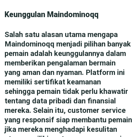
Keunggulan Maindominoqq
Salah satu alasan utama mengapa
Maindominoqq menjadi pilihan banyak
pemain adalah keunggulannya dalam
memberikan pengalaman bermain
yang aman dan nyaman. Platform ini
memiliki sertifikat keamanan
sehingga pemain tidak perlu khawatir
tentang data pribadi dan finansial
mereka. Selain itu, customer service
yang responsif siap membantu pemain
jika mereka menghadapi kesulitan