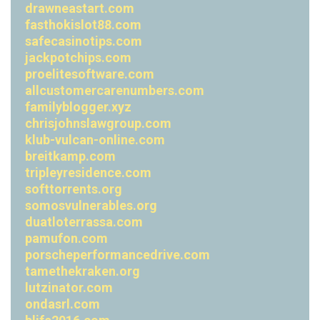
drawneastart.com
fasthokislot88.com
safecasinotips.com
jackpotchips.com
proelitesoftware.com
allcustomercarenumbers.com
familyblogger.xyz
chrisjohnslawgroup.com
klub-vulcan-online.com
breitkamp.com
tripleyresidence.com
softtorrents.org
somosvulnerables.org
duatloterrassa.com
pamufon.com
porscheperformancedrive.com
tamethekraken.org
lutzinator.com
ondasrl.com