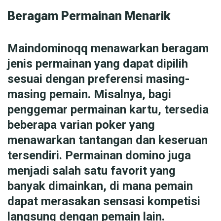
Beragam Permainan Menarik
Maindominoqq menawarkan beragam
jenis permainan yang dapat dipilih
sesuai dengan preferensi masing-
masing pemain. Misalnya, bagi
penggemar permainan kartu, tersedia
beberapa varian poker yang
menawarkan tantangan dan keseruan
tersendiri. Permainan domino juga
menjadi salah satu favorit yang
banyak dimainkan, di mana pemain
dapat merasakan sensasi kompetisi
langsung dengan pemain lain.