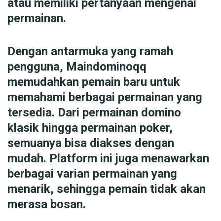
atau memiliki pertanyaan mengenai
permainan.
Dengan antarmuka yang ramah
pengguna, Maindominoqq
memudahkan pemain baru untuk
memahami berbagai permainan yang
tersedia. Dari permainan domino
klasik hingga permainan poker,
semuanya bisa diakses dengan
mudah. Platform ini juga menawarkan
berbagai varian permainan yang
menarik, sehingga pemain tidak akan
merasa bosan.