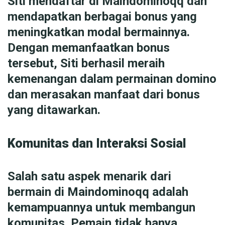
Siti mendaftar di Maindominoqq dan
mendapatkan berbagai bonus yang
meningkatkan modal bermainnya.
Dengan memanfaatkan bonus
tersebut, Siti berhasil meraih
kemenangan dalam permainan domino
dan merasakan manfaat dari bonus
yang ditawarkan.
Komunitas dan Interaksi Sosial
Salah satu aspek menarik dari
bermain di Maindominoqq adalah
kemampuannya untuk membangun
komunitas. Pemain tidak hanya