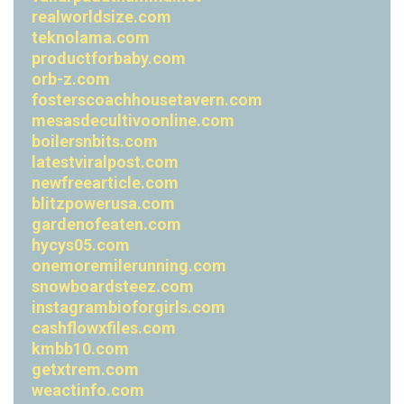
realworldsize.com
teknolama.com
productforbaby.com
orb-z.com
fosterscoachhousetavern.com
mesasdecultivoonline.com
boilersnbits.com
latestviralpost.com
newfreearticle.com
blitzpowerusa.com
gardenofeaten.com
hycys05.com
onemoremilerunning.com
snowboardsteez.com
instagrambioforgirls.com
cashflowxfiles.com
kmbb10.com
getxtrem.com
weactinfo.com