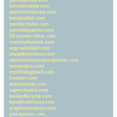
homethestyle.com
amuldistribution.com
borobuddur.com
wundermusic.com
gamefungames.com
25-minute-timer.com
creativefuntask.com
engrsaifulsaif.com
cheapbtcminers.com
unionstationtogeorgetown.com
iamayudoc.com
mylittlebighead.com
freealot.com
asahiweekly.com
supercleanut.com
bedandbicycle.com
heraldcalifornia.com
graphicmonkeys.com
gamepixies.com