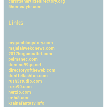
christianarticledirectory.org
5homestyle.com
Links
mygamblingstory.com
majalahwekonews.com
2017hoganoutlet.com
pelmanec.com
domino99qq.net
directoryoftheweb.com
donttellashton.com
rush3studio.com
roro90.com
herzio.com
in-hi5.com
krainafantasy.info