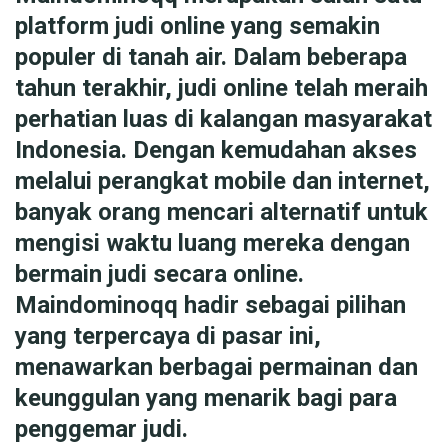
platform judi online yang semakin
populer di tanah air. Dalam beberapa
tahun terakhir, judi online telah meraih
perhatian luas di kalangan masyarakat
Indonesia. Dengan kemudahan akses
melalui perangkat mobile dan internet,
banyak orang mencari alternatif untuk
mengisi waktu luang mereka dengan
bermain judi secara online.
Maindominoqq hadir sebagai pilihan
yang terpercaya di pasar ini,
menawarkan berbagai permainan dan
keunggulan yang menarik bagi para
penggemar judi.