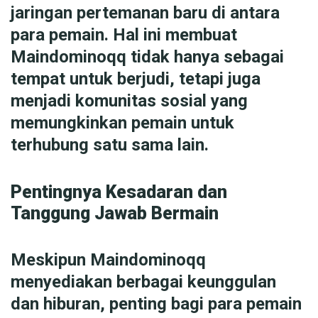
jaringan pertemanan baru di antara
para pemain. Hal ini membuat
Maindominoqq tidak hanya sebagai
tempat untuk berjudi, tetapi juga
menjadi komunitas sosial yang
memungkinkan pemain untuk
terhubung satu sama lain.
Pentingnya Kesadaran dan
Tanggung Jawab Bermain
Meskipun Maindominoqq
menyediakan berbagai keunggulan
dan hiburan, penting bagi para pemain