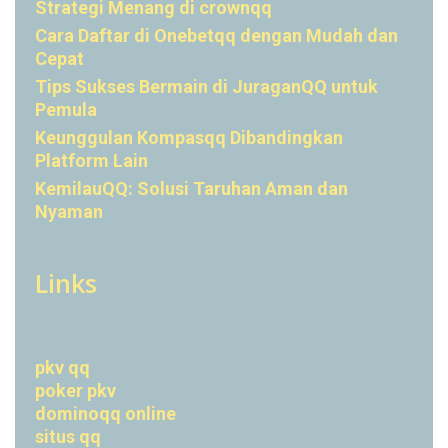
Strategi Menang di crownqq
Cara Daftar di Onebetqq dengan Mudah dan
Cepat
Tips Sukses Bermain di JuraganQQ untuk
Pemula
Keunggulan Kompasqq Dibandingkan
Platform Lain
KemilauQQ: Solusi Taruhan Aman dan
Nyaman
Links
pkv qq
poker pkv
dominoqq online
situs qq