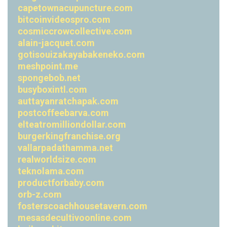
capetownacupuncture.com
bitcoinvideospro.com
cosmiccrowcollective.com
alain-jacquet.com
gotisouizakayabakeneko.com
meshpoint.me
spongebob.net
busyboxintl.com
auttayanratchapak.com
postcoffeebarva.com
elteatromilliondollar.com
burgerkingfranchise.org
vallarpadathamma.net
realworldsize.com
teknolama.com
productforbaby.com
orb-z.com
fosterscoachhousetavern.com
mesasdecultivoonline.com