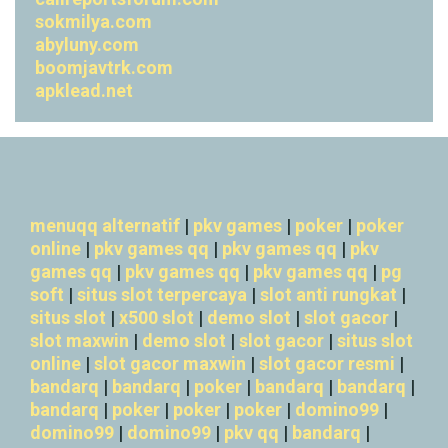
sokmilya.com
abyluny.com
boomjavtrk.com
apklead.net
menuqq alternatif
|
pkv games
|
poker
|
poker
online
|
pkv games qq
|
pkv games qq
|
pkv
games qq
|
pkv games qq
|
pkv games qq
|
pg
soft
|
situs slot terpercaya
|
slot anti rungkat
|
situs slot
|
x500 slot
|
demo slot
|
slot gacor
|
slot maxwin
|
demo slot
|
slot gacor
|
situs slot
online
|
slot gacor maxwin
|
slot gacor resmi
|
bandarq
|
bandarq
|
poker
|
bandarq
|
bandarq
|
bandarq
|
poker
|
poker
|
poker
|
domino99
|
domino99
|
domino99
|
pkv qq
|
bandarq
|