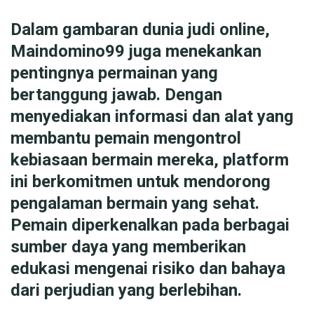
Dalam gambaran dunia judi online,
Maindomino99 juga menekankan
pentingnya permainan yang
bertanggung jawab. Dengan
menyediakan informasi dan alat yang
membantu pemain mengontrol
kebiasaan bermain mereka, platform
ini berkomitmen untuk mendorong
pengalaman bermain yang sehat.
Pemain diperkenalkan pada berbagai
sumber daya yang memberikan
edukasi mengenai risiko dan bahaya
dari perjudian yang berlebihan.