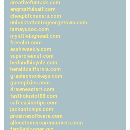
creativefuntask.com
engrsaifulsaif.com
cheapbtcminers.com
unionstationtogeorgetown.com
iamayudoc.com
mylittlebighead.com
freealot.com
asahiweekly.com
supercleanut.com
bedandbicycle.com
heraldcalifornia.com
graphicmonkeys.com
gamepixies.com
drawneastart.com
fasthokislot88.com
safecasinotips.com
jackpotchips.com
proelitesoftware.com
allcustomercarenumbers.com
familyblogger.xyz