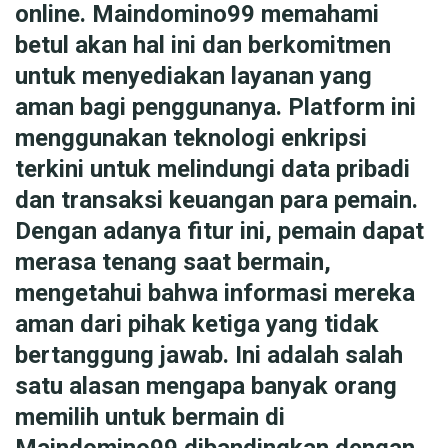
online. Maindomino99 memahami
betul akan hal ini dan berkomitmen
untuk menyediakan layanan yang
aman bagi penggunanya. Platform ini
menggunakan teknologi enkripsi
terkini untuk melindungi data pribadi
dan transaksi keuangan para pemain.
Dengan adanya fitur ini, pemain dapat
merasa tenang saat bermain,
mengetahui bahwa informasi mereka
aman dari pihak ketiga yang tidak
bertanggung jawab. Ini adalah salah
satu alasan mengapa banyak orang
memilih untuk bermain di
Maindomino99 dibandingkan dengan