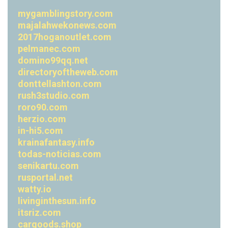
mygamblingstory.com
majalahwekonews.com
2017hoganoutlet.com
pelmanec.com
domino99qq.net
directoryoftheweb.com
donttellashton.com
rush3studio.com
roro90.com
herzio.com
in-hi5.com
krainafantasy.info
todas-noticias.com
senikartu.com
rusportal.net
watty.io
livinginthesun.info
itsriz.com
cargoods.shop