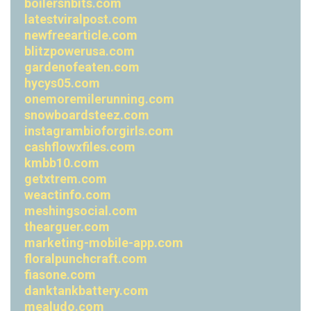
boilersnbits.com
latestviralpost.com
newfreearticle.com
blitzpowerusa.com
gardenofeaten.com
hycys05.com
onemoremilerunning.com
snowboardsteez.com
instagrambioforgirls.com
cashflowxfiles.com
kmbb10.com
getxtrem.com
weactinfo.com
meshingsocial.com
thearguer.com
marketing-mobile-app.com
floralpunchcraft.com
fiasone.com
danktankbattery.com
mealudo.com