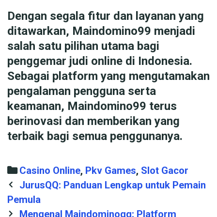
Dengan segala fitur dan layanan yang
ditawarkan, Maindomino99 menjadi
salah satu pilihan utama bagi
penggemar judi online di Indonesia.
Sebagai platform yang mengutamakan
pengalaman pengguna serta
keamanan, Maindomino99 terus
berinovasi dan memberikan yang
terbaik bagi semua penggunanya.
Categories
Casino Online
,
Pkv Games
,
Slot Gacor
Post
JurusQQ: Panduan Lengkap untuk Pemain
navigation
Pemula
Mengenal Maindominoqq: Platform