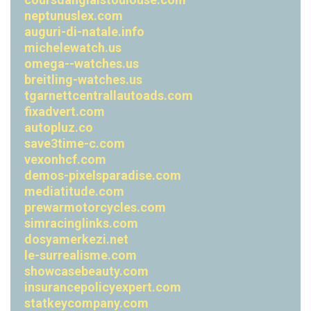
neptunuslex.com
auguri-di-natale.info
michelewatch.us
omega--watches.us
breitling-watches.us
tgarnettcentrallautoads.com
fixadvert.com
autopluz.co
save3time-c.com
vexonhcf.com
demos-pixelsparadise.com
mediatitude.com
prewarmotorcycles.com
simracinglinks.com
dosyamerkezi.net
le-surrealisme.com
showcasebeauty.com
insurancepolicyexpert.com
statkeycompany.com