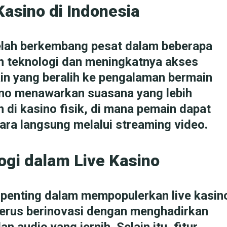
Kasino di Indonesia
 telah berkembang pesat dalam beberapa
an teknologi dan meningkatnya akses
in yang beralih ke pengalaman bermain
sino menawarkan suasana yang lebih
di kasino fisik, di mana pemain dapat
ara langsung melalui streaming video.
gi dalam Live Kasino
penting dalam mempopulerkan live kasin
terus berinovasi dengan menghadirkan