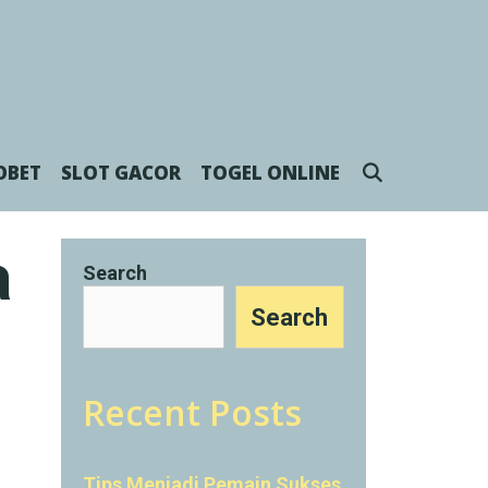
SEARCH
OBET
SLOT GACOR
TOGEL ONLINE
a
Search
Search
Recent Posts
Tips Menjadi Pemain Sukses