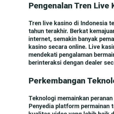
Pengenalan Tren Live 
Tren live kasino di Indonesia
tahun terakhir. Berkat kemaju
internet, semakin banyak pema
kasino secara online. Live ka
mendekati pengalaman bermain 
berinteraksi dengan dealer sec
Perkembangan Teknolo
Teknologi memainkan peranan 
Penyedia platform permainan 