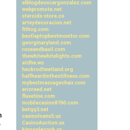
elblogdeoscargonzalez.com
webpromote.net
steroids-store.co
arteydecoracion.net
fithog.com
bestlaptopbestmonitor.com
georginaryland.com
roseandbasil.com
thewhitewhitelights.com
atdhe.ws
heckrodtwetland.org
halfheardinthestillness.com
mybestmassagechair.com
ericreed.net
fluxetine.com
mobilecasino8760.com
betqq3.net
n
casinoloans5.us
CasinoAuction.us
o
kipooglecouk.us