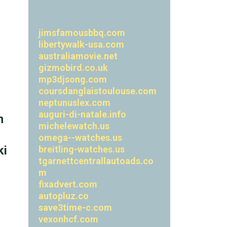
jimsfamousbbq.com
libertywalk-usa.com
australiamovie.net
gizmobird.co.uk
mp3djsong.com
coursdanglaistoulouse.com
neptunuslex.com
auguri-di-natale.info
n
michelewatch.us
omega--watches.us
ki
breitling-watches.us
tgarnettcentrallautoads.co
m
fixadvert.com
autopluz.co
save3time-c.com
vexonhcf.com