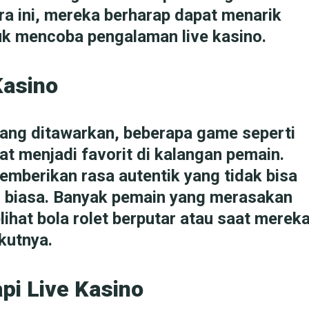
ra ini, mereka berharap dapat menarik
uk mencoba pengalaman live kasino.
Kasino
yang ditawarkan, beberapa game seperti
rat menjadi favorit di kalangan pemain.
mberikan rasa autentik yang tidak bisa
o biasa. Banyak pemain yang merasakan
elihat bola rolet berputar atau saat merek
kutnya.
pi Live Kasino