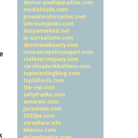
demos-pixelsparadise.com
mediatitude.com
prewarmotorcycles.com
simracinglinks.com
dosyamerkezi.net
le-surrealisme.com
showcasebeauty.com
insurancepolicyexpert.com
e
statkeycompany.com
carolinadeckbuilders.com
topinvestingblog.com
top50tools.com
the-rep.com
saltyfranks.com
annerani.com
jazzatude.com
0022pa.com
zeroshare.info
bilesinc.com
k
milaretreatnz.com