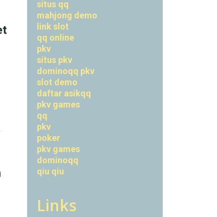
situs qq
mahjong demo
link slot
et
qq online
pkv
situs pkv
dominoqq pkv
slot demo
daftar asikqq
pkv games
qq
a
pkv
poker
pkv games
dominoqq
qiu qiu
h
Links