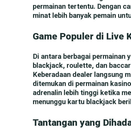
permainan tertentu. Dengan ca
minat lebih banyak pemain unt
Game Populer di Live 
Di antara berbagai permainan 
blackjack, roulette, dan bacca
Keberadaan dealer langsung me
ditemukan di permainan kasin
adrenalin lebih tinggi ketika m
menunggu kartu blackjack beri
Tantangan yang Dihada