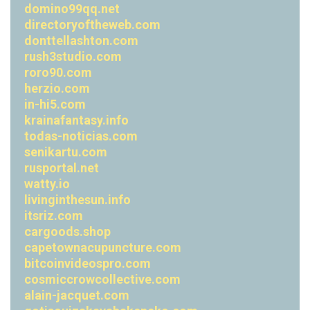
domino99qq.net
directoryoftheweb.com
donttellashton.com
rush3studio.com
roro90.com
herzio.com
in-hi5.com
krainafantasy.info
todas-noticias.com
senikartu.com
rusportal.net
watty.io
livinginthesun.info
itsriz.com
cargoods.shop
capetownacupuncture.com
bitcoinvideospro.com
cosmiccrowcollective.com
alain-jacquet.com