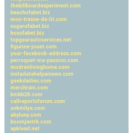
thebillboardexperiment.com
beachufabet.biz
mon-tresse-de-lit.com
sugarufabet.biz
boxufabet.biz
topgearautoservices.net
figurine-jouet.com
your-facebook-address.com
perroquet-ma-passion.com
modrenlivinghome.com
instadatahelpainews.com
geekdailies.com
merchrain.com
kmbb28.com
callreportsforum.com
sokmilya.com
abyluny.com
boomjavtrk.com
apklead.net