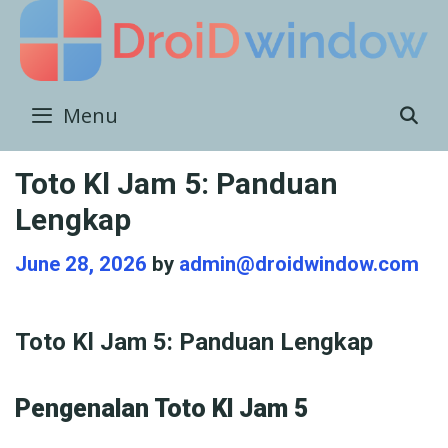
Skip
to
content
Menu
S
Toto Kl Jam 5: Panduan
Lengkap
June 28, 2026
by
admin@droidwindow.com
Toto Kl Jam 5: Panduan Lengkap
Pengenalan Toto Kl Jam 5