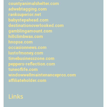
countyanimalshelter.com
adwebtagging.com
ranksuperior.net
babystepahead.com
destinationoverlooked.com
gamblingamount.com
hillclimbwax.com
hnopse.com
occasionnews.com
lustofmoney.com
timebusinesszone.com
peppers-reflection.com
tuneoflife.com
windowwellmaintenancepros.com
affiliateholder.com
Links