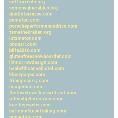
softtorrents.org
somosvulnerables.org
duatloterrassa.com
pamufon.com
porscheperformancedrive.com
tamethekraken.org
lutzinator.com
ondasrl.com
blife2016.com
glutenfreesnowboarder.com
lizmorrowdesign.com
healwithcannabidiol.com
kioskpages.com
trianglecurry.com
imagedum.com
thetowerswellnessretreat.com
officialgelatostrain.com
kaethejeweler.com
sattamatkasattaking.com
onepetlife.com