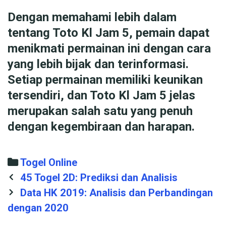
Dengan memahami lebih dalam
tentang Toto Kl Jam 5, pemain dapat
menikmati permainan ini dengan cara
yang lebih bijak dan terinformasi.
Setiap permainan memiliki keunikan
tersendiri, dan Toto Kl Jam 5 jelas
merupakan salah satu yang penuh
dengan kegembiraan dan harapan.
Categories
Togel Online
Post
45 Togel 2D: Prediksi dan Analisis
navigation
Data HK 2019: Analisis dan Perbandingan
dengan 2020