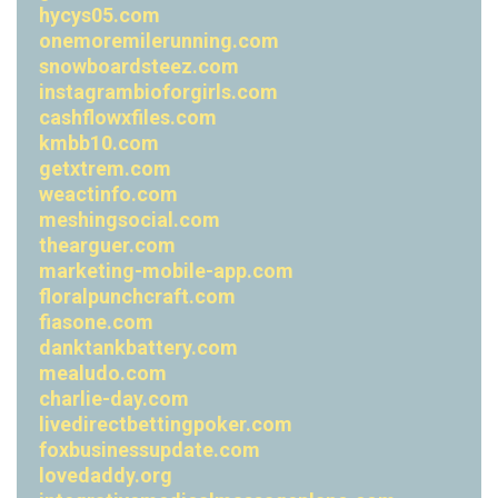
hycys05.com
onemoremilerunning.com
snowboardsteez.com
instagrambioforgirls.com
cashflowxfiles.com
kmbb10.com
getxtrem.com
weactinfo.com
meshingsocial.com
thearguer.com
marketing-mobile-app.com
floralpunchcraft.com
fiasone.com
danktankbattery.com
mealudo.com
charlie-day.com
livedirectbettingpoker.com
foxbusinessupdate.com
lovedaddy.org