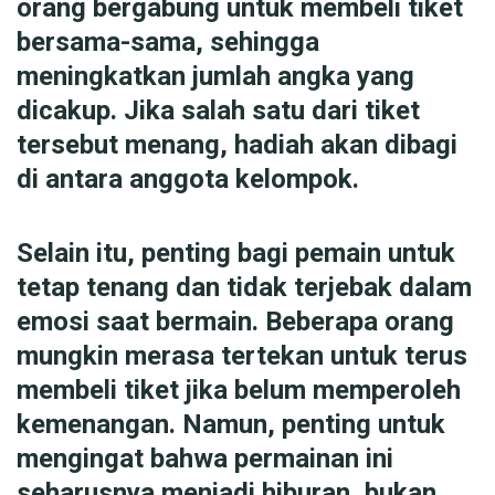
orang bergabung untuk membeli tiket
bersama-sama, sehingga
meningkatkan jumlah angka yang
dicakup. Jika salah satu dari tiket
tersebut menang, hadiah akan dibagi
di antara anggota kelompok.
Selain itu, penting bagi pemain untuk
tetap tenang dan tidak terjebak dalam
emosi saat bermain. Beberapa orang
mungkin merasa tertekan untuk terus
membeli tiket jika belum memperoleh
kemenangan. Namun, penting untuk
mengingat bahwa permainan ini
seharusnya menjadi hiburan, bukan