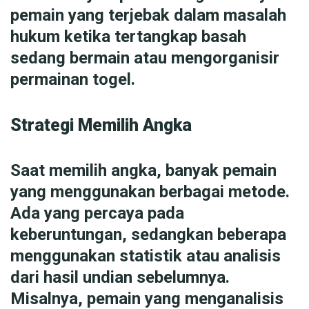
pemain yang terjebak dalam masalah
hukum ketika tertangkap basah
sedang bermain atau mengorganisir
permainan togel.
Strategi Memilih Angka
Saat memilih angka, banyak pemain
yang menggunakan berbagai metode.
Ada yang percaya pada
keberuntungan, sedangkan beberapa
menggunakan statistik atau analisis
dari hasil undian sebelumnya.
Misalnya, pemain yang menganalisis