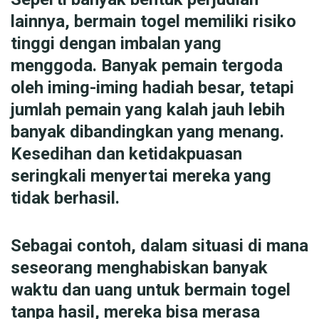
lainnya, bermain togel memiliki risiko
tinggi dengan imbalan yang
menggoda. Banyak pemain tergoda
oleh iming-iming hadiah besar, tetapi
jumlah pemain yang kalah jauh lebih
banyak dibandingkan yang menang.
Kesedihan dan ketidakpuasan
seringkali menyertai mereka yang
tidak berhasil.
Sebagai contoh, dalam situasi di mana
seseorang menghabiskan banyak
waktu dan uang untuk bermain togel
tanpa hasil, mereka bisa merasa