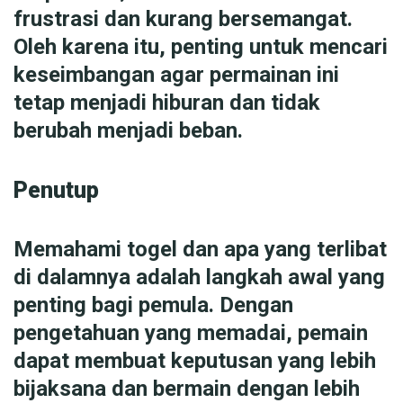
frustrasi dan kurang bersemangat.
Oleh karena itu, penting untuk mencari
keseimbangan agar permainan ini
tetap menjadi hiburan dan tidak
berubah menjadi beban.
Penutup
Memahami togel dan apa yang terlibat
di dalamnya adalah langkah awal yang
penting bagi pemula. Dengan
pengetahuan yang memadai, pemain
dapat membuat keputusan yang lebih
bijaksana dan bermain dengan lebih