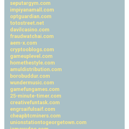
seputargym.com
impiyanamall.com
optguardian.com
totostreet.net
davilcasino.com
fraudwatchai.com
aem-x.com
cryptooblogs.com
gameuplevel.com
homethestyle.com
amuldistribution.com
borobuddur.com
wundermusic.com
gamefungames.com
25-minute-timer.com
creativefuntask.com
engrsaifulsaif.com
cheapbtcminers.com
unionstationtogeorgetown.com
iamayudoc.com