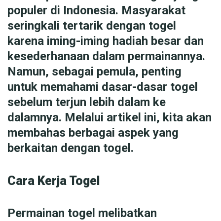
populer di Indonesia. Masyarakat
seringkali tertarik dengan togel
karena iming-iming hadiah besar dan
kesederhanaan dalam permainannya.
Namun, sebagai pemula, penting
untuk memahami dasar-dasar togel
sebelum terjun lebih dalam ke
dalamnya. Melalui artikel ini, kita akan
membahas berbagai aspek yang
berkaitan dengan togel.
Cara Kerja Togel
Permainan togel melibatkan