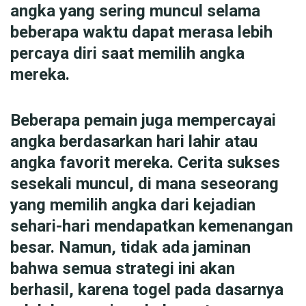
angka yang sering muncul selama
beberapa waktu dapat merasa lebih
percaya diri saat memilih angka
mereka.
Beberapa pemain juga mempercayai
angka berdasarkan hari lahir atau
angka favorit mereka. Cerita sukses
sesekali muncul, di mana seseorang
yang memilih angka dari kejadian
sehari-hari mendapatkan kemenangan
besar. Namun, tidak ada jaminan
bahwa semua strategi ini akan
berhasil, karena togel pada dasarnya