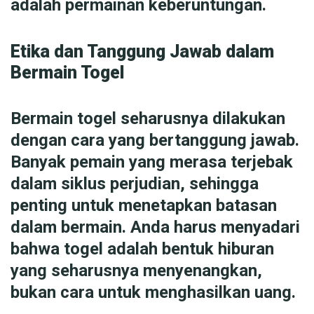
adalah permainan keberuntungan.
Etika dan Tanggung Jawab dalam
Bermain Togel
Bermain togel seharusnya dilakukan
dengan cara yang bertanggung jawab.
Banyak pemain yang merasa terjebak
dalam siklus perjudian, sehingga
penting untuk menetapkan batasan
dalam bermain. Anda harus menyadari
bahwa togel adalah bentuk hiburan
yang seharusnya menyenangkan,
bukan cara untuk menghasilkan uang.