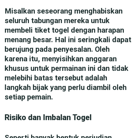
Misalkan seseorang menghabiskan
seluruh tabungan mereka untuk
membeli tiket togel dengan harapan
menang besar. Hal ini seringkali dapat
berujung pada penyesalan. Oleh
karena itu, menyisihkan anggaran
khusus untuk permainan ini dan tidak
melebihi batas tersebut adalah
langkah bijak yang perlu diambil oleh
setiap pemain.
Risiko dan Imbalan Togel
Seperti banyak bentuk perjudian