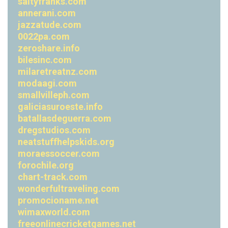
saltyfranks.com
annerani.com
jazzatude.com
0022pa.com
zeroshare.info
bilesinc.com
milaretreatnz.com
modaagi.com
smallvilleph.com
galiciasuroeste.info
batallasdeguerra.com
dregstudios.com
neatstuffhelpskids.org
moraessoccer.com
forochile.org
chart-track.com
wonderfultraveling.com
promocioname.net
wimaxworld.com
freeonlinecricketgames.net