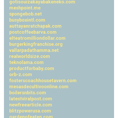
gotisouizakayabakeneko.com
meshpoint.me
spongebob.net
busyboxintl.com
auttayanratchapak.com
postcoffeebarva.com
elteatromilliondollar.com
burgerkingfranchise.org
vallarpadathamma.net
realworldsize.com
teknolama.com
productforbaby.com
orb-z.com
fosterscoachhousetavern.com
mesasdecultivoonline.com
boilersnbits.com
latestviralpost.com
newfreearticle.com
blitzpowerusa.com
gardenofeaten.com