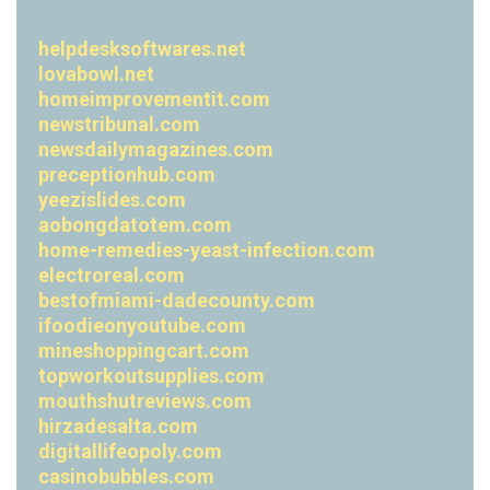
helpdesksoftwares.net
lovabowl.net
homeimprovementit.com
newstribunal.com
newsdailymagazines.com
preceptionhub.com
yeezislides.com
aobongdatotem.com
home-remedies-yeast-infection.com
electroreal.com
bestofmiami-dadecounty.com
ifoodieonyoutube.com
mineshoppingcart.com
topworkoutsupplies.com
mouthshutreviews.com
hirzadesalta.com
digitallifeopoly.com
casinobubbles.com