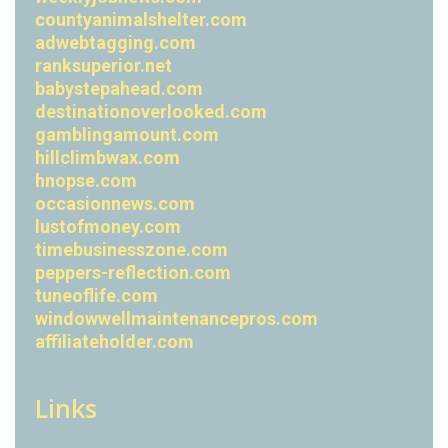
countyanimalshelter.com
adwebtagging.com
ranksuperior.net
babystepahead.com
destinationoverlooked.com
gamblingamount.com
hillclimbwax.com
hnopse.com
occasionnews.com
lustofmoney.com
timebusinesszone.com
peppers-reflection.com
tuneoflife.com
windowwellmaintenancepros.com
affiliateholder.com
Links