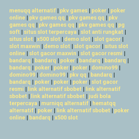
menuqq alternatif
|
pkv games
|
poker
|
poker
online
|
pkv games qq
|
pkv games qq
|
pkv
games qq
|
pkv games qq
|
pkv games qq
|
pg
soft
|
situs slot terpercaya
|
slot anti rungkat
|
situs slot
|
x500 slot
|
demo slot
|
slot gacor
|
slot maxwin
|
demo slot
|
slot gacor
|
situs slot
online
|
slot gacor maxwin
|
slot gacor resmi
|
bandarq
|
bandarq
|
poker
|
bandarq
|
bandarq
|
bandarq
|
poker
|
poker
|
poker
|
domino99
|
domino99
|
domino99
|
pkv qq
|
bandarq
|
bandarq
|
poker
|
poker
|
poker
|
slot gacor
resmi
|
link alternatif sbobet
|
link alternatif
sbobet
|
link alternatif sbobet
|
judi bola
terpercaya
|
murniqq alternatif
|
hematqq
alternatif
|
poker
|
link alternatif sbobet
|
poker
online
|
bandarq
|
x500 slot