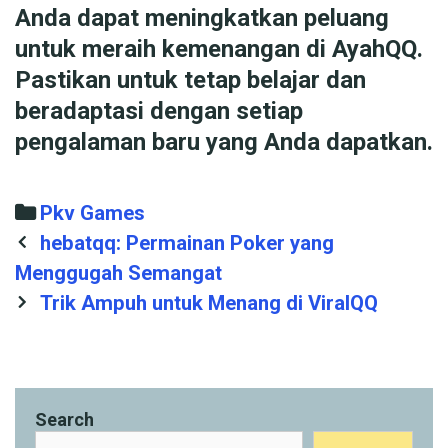
Anda dapat meningkatkan peluang
untuk meraih kemenangan di AyahQQ.
Pastikan untuk tetap belajar dan
beradaptasi dengan setiap
pengalaman baru yang Anda dapatkan.
Categories
Pkv Games
Post
hebatqq: Permainan Poker yang
navigation
Menggugah Semangat
Trik Ampuh untuk Menang di ViralQQ
Search