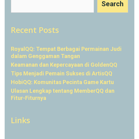
Search
Recent Posts
RoyalQQ: Tempat Berbagai Permainan Judi
dalam Genggaman Tangan
Keamanan dan Kepercayaan di GoldenQQ
Tips Menjadi Pemain Sukses di ArtisQQ
HobiQQ: Komunitas Pecinta Game Kartu
Ulasan Lengkap tentang MemberQQ dan
Fitur-Fiturnya
Links