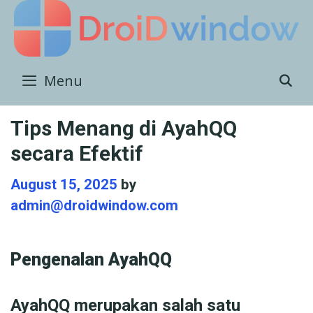
Skip
to
content
Menu
S
Tips Menang di AyahQQ
secara Efektif
August 15, 2025
by
admin@droidwindow.com
Pengenalan AyahQQ
AyahQQ merupakan salah satu