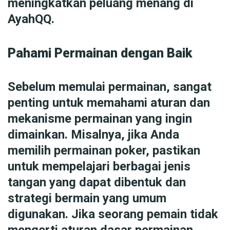
meningkatkan peluang menang di
AyahQQ.
Pahami Permainan dengan Baik
Sebelum memulai permainan, sangat
penting untuk memahami aturan dan
mekanisme permainan yang ingin
dimainkan. Misalnya, jika Anda
memilih permainan poker, pastikan
untuk mempelajari berbagai jenis
tangan yang dapat dibentuk dan
strategi bermain yang umum
digunakan. Jika seorang pemain tidak
mengerti aturan dasar permainan,