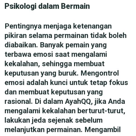
Psikologi dalam Bermain
Pentingnya menjaga ketenangan
pikiran selama permainan tidak boleh
diabaikan. Banyak pemain yang
terbawa emosi saat mengalami
kekalahan, sehingga membuat
keputusan yang buruk. Mengontrol
emosi adalah kunci untuk tetap fokus
dan membuat keputusan yang
rasional. Di dalam AyahQQ, jika Anda
mengalami kekalahan berturut-turut,
lakukan jeda sejenak sebelum
melanjutkan permainan. Mengambil