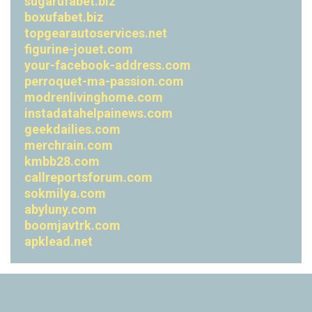
sugarufabet.biz
boxufabet.biz
topgearautoservices.net
figurine-jouet.com
your-facebook-address.com
perroquet-ma-passion.com
modrenlivinghome.com
instadatahelpainews.com
geekdailies.com
merchrain.com
kmbb28.com
callreportsforum.com
sokmilya.com
abyluny.com
boomjavtrk.com
apklead.net