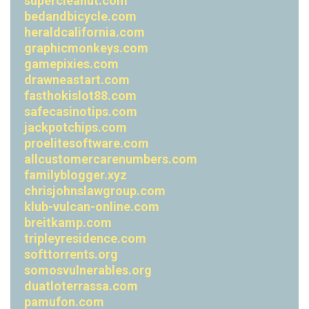
supercleanut.com
bedandbicycle.com
heraldcalifornia.com
graphicmonkeys.com
gamepixies.com
drawneastart.com
fasthokislot88.com
safecasinotips.com
jackpotchips.com
proelitesoftware.com
allcustomercarenumbers.com
familyblogger.xyz
chrisjohnslawgroup.com
klub-vulcan-online.com
breitkamp.com
tripleyresidence.com
softtorrents.org
somosvulnerables.org
duatloterrassa.com
pamufon.com