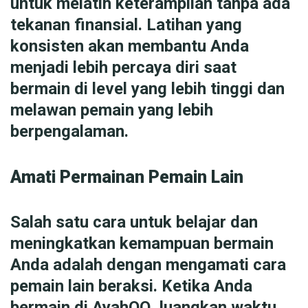
untuk melatih keterampilan tanpa ada
tekanan finansial. Latihan yang
konsisten akan membantu Anda
menjadi lebih percaya diri saat
bermain di level yang lebih tinggi dan
melawan pemain yang lebih
berpengalaman.
Amati Permainan Pemain Lain
Salah satu cara untuk belajar dan
meningkatkan kemampuan bermain
Anda adalah dengan mengamati cara
pemain lain beraksi. Ketika Anda
bermain di AyahQQ, luangkan waktu