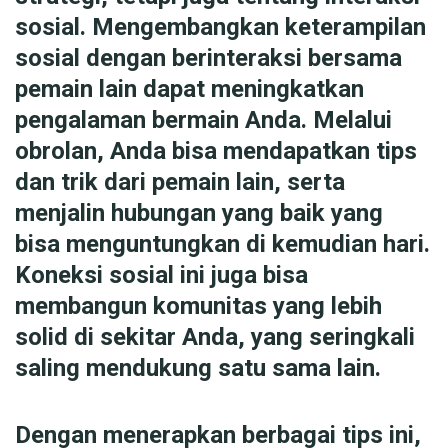
sosial. Mengembangkan keterampilan
sosial dengan berinteraksi bersama
pemain lain dapat meningkatkan
pengalaman bermain Anda. Melalui
obrolan, Anda bisa mendapatkan tips
dan trik dari pemain lain, serta
menjalin hubungan yang baik yang
bisa menguntungkan di kemudian hari.
Koneksi sosial ini juga bisa
membangun komunitas yang lebih
solid di sekitar Anda, yang seringkali
saling mendukung satu sama lain.
Dengan menerapkan berbagai tips ini,