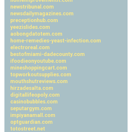
newstribunal.com
newsdailymagazines.com
preceptionhub.com
yeezislides.com
aobongdatotem.com
home-remedies-yeast-infection.com
electroreal.com
bestofmiami-dadecounty.com
ifoodieonyoutube.com
mineshoppingcart.com
topworkoutsupplies.com
mouthshutreviews.com
hirzadesalta.com
digitallifeopoly.com
casinobubbles.com
seputargym.com
impiyanamall.com
optguardian.com
totostreet.net