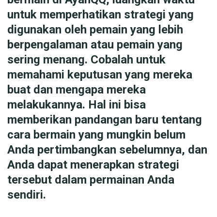
untuk memperhatikan strategi yang
digunakan oleh pemain yang lebih
berpengalaman atau pemain yang
sering menang. Cobalah untuk
memahami keputusan yang mereka
buat dan mengapa mereka
melakukannya. Hal ini bisa
memberikan pandangan baru tentang
cara bermain yang mungkin belum
Anda pertimbangkan sebelumnya, dan
Anda dapat menerapkan strategi
tersebut dalam permainan Anda
sendiri.