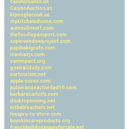
casinoloans5.us
CasinoAuction.us
kipooglecouk.us
mykitchennhome.com
aumoulinvert.com
thefoodiepassport.com
superwindowproject.com
papibakigrafo.com
icanhazjs.com
canimpact.org
goviralstudy.com
cartourism.net
apple-cores.com
pulserasdeactividad10.com
barbaracarlotti.com
desktopmining.net
inthebleachers.net
lexapro-rx-store.com
buyskincareproducts.org
frenchbulldogpuppyforsale.net