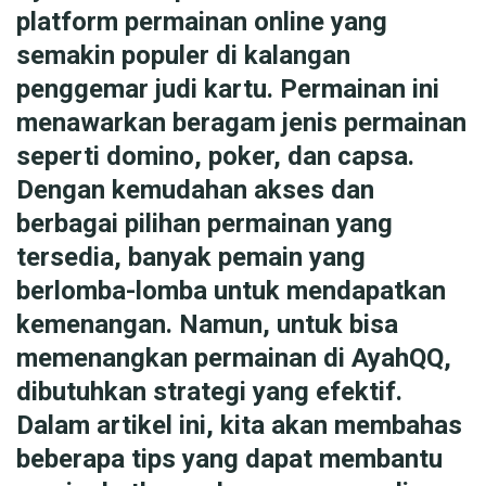
platform permainan online yang
semakin populer di kalangan
penggemar judi kartu. Permainan ini
menawarkan beragam jenis permainan
seperti domino, poker, dan capsa.
Dengan kemudahan akses dan
berbagai pilihan permainan yang
tersedia, banyak pemain yang
berlomba-lomba untuk mendapatkan
kemenangan. Namun, untuk bisa
memenangkan permainan di AyahQQ,
dibutuhkan strategi yang efektif.
Dalam artikel ini, kita akan membahas
beberapa tips yang dapat membantu