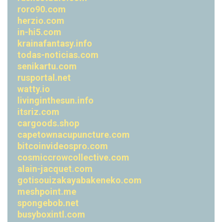
roro90.com
herzio.com
in-hi5.com
krainafantasy.info
todas-noticias.com
senikartu.com
rusportal.net
watty.io
livinginthesun.info
itsriz.com
cargoods.shop
capetownacupuncture.com
bitcoinvideospro.com
cosmiccrowcollective.com
alain-jacquet.com
gotisouizakayabakeneko.com
meshpoint.me
spongebob.net
busyboxintl.com