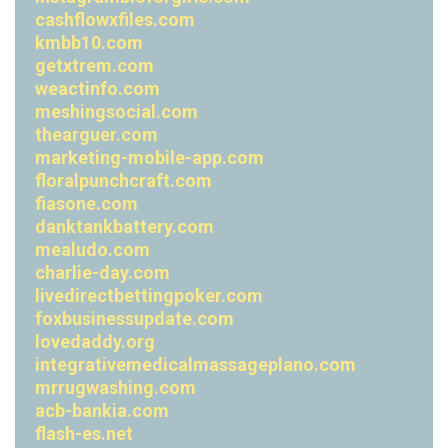
cashflowxfiles.com
kmbb10.com
getxtrem.com
weactinfo.com
meshingsocial.com
thearguer.com
marketing-mobile-app.com
floralpunchcraft.com
fiasone.com
danktankbattery.com
mealudo.com
charlie-day.com
livedirectbettingpoker.com
foxbusinessupdate.com
lovedaddy.org
integrativemedicalmassageplano.com
mrrugwashing.com
acb-bankia.com
flash-es.net