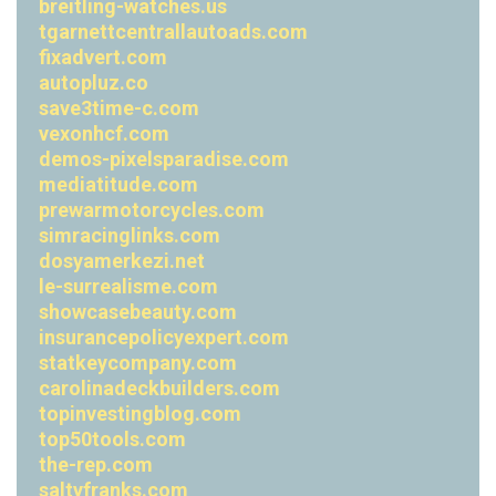
breitling-watches.us
tgarnettcentrallautoads.com
fixadvert.com
autopluz.co
save3time-c.com
vexonhcf.com
demos-pixelsparadise.com
mediatitude.com
prewarmotorcycles.com
simracinglinks.com
dosyamerkezi.net
le-surrealisme.com
showcasebeauty.com
insurancepolicyexpert.com
statkeycompany.com
carolinadeckbuilders.com
topinvestingblog.com
top50tools.com
the-rep.com
saltyfranks.com