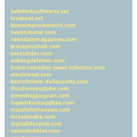
helpdesksoftwares.net
lovabowl.net
homeimprovementit.com
newstribunal.com
newsdailymagazines.com
preceptionhub.com
yeezislides.com
aobongdatotem.com
home-remedies-yeast-infection.com
electroreal.com
bestofmiami-dadecounty.com
ifoodieonyoutube.com
mineshoppingcart.com
topworkoutsupplies.com
mouthshutreviews.com
hirzadesalta.com
digitallifeopoly.com
casinobubbles.com