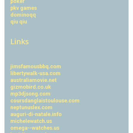
poker
pkv games
dominoqq
qiu qiu
Links
jimsfamousbbq.com
libertywalk-usa.com
australiamovie.net
gizmobird.co.uk
mp3djsong.com
coursdanglaistoulouse.com
neptunuslex.com
auguri-di-natale.info
michelewatch.us
omega--watches.us