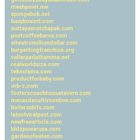
meshpoint.me
spongebob.net
busyboxintl.com
auttayanratchapak.com
postcoffeebarva.com
elteatromilliondollar.com
burgerkingfranchise.org
vallarpadathamma.net
realworldsize.com
teknolama.com
productforbaby.com
orb-z.com
fosterscoachhousetavern.com
mesasdecultivoonline.com
boilersnbits.com
latestviralpost.com
newfreearticle.com
blitzpowerusa.com
gardenofeaten.com