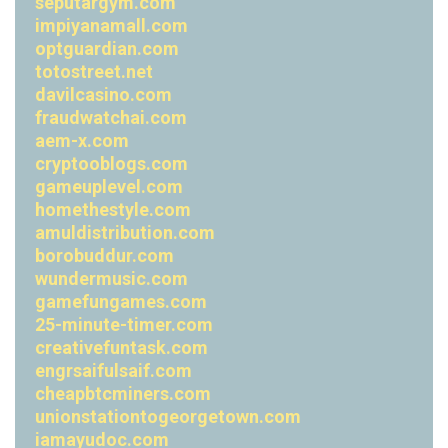
seputargym.com
impiyanamall.com
optguardian.com
totostreet.net
davilcasino.com
fraudwatchai.com
aem-x.com
cryptooblogs.com
gameuplevel.com
homethestyle.com
amuldistribution.com
borobuddur.com
wundermusic.com
gamefungames.com
25-minute-timer.com
creativefuntask.com
engrsaifulsaif.com
cheapbtcminers.com
unionstationtogeorgetown.com
iamayudoc.com