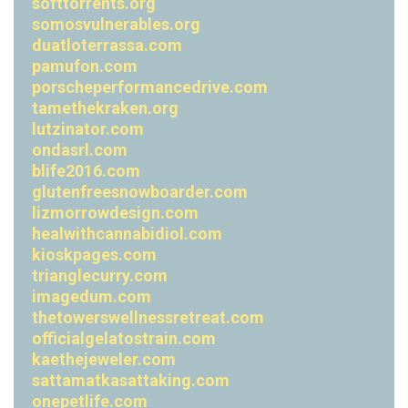
softtorrents.org
somosvulnerables.org
duatloterrassa.com
pamufon.com
porscheperformancedrive.com
tamethekraken.org
lutzinator.com
ondasrl.com
blife2016.com
glutenfreesnowboarder.com
lizmorrowdesign.com
healwithcannabidiol.com
kioskpages.com
trianglecurry.com
imagedum.com
thetowerswellnessretreat.com
officialgelatostrain.com
kaethejeweler.com
sattamatkasattaking.com
onepetlife.com