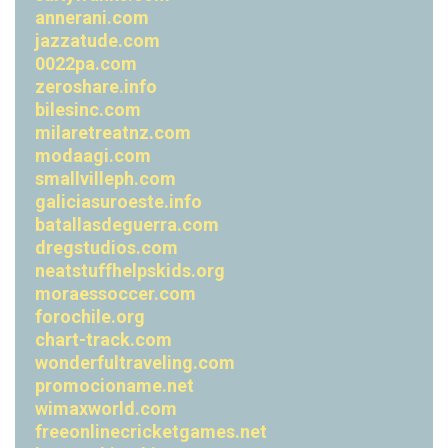
annerani.com
jazzatude.com
0022pa.com
zeroshare.info
bilesinc.com
milaretreatnz.com
modaagi.com
smallvilleph.com
galiciasuroeste.info
batallasdeguerra.com
dregstudios.com
neatstuffhelpskids.org
moraessoccer.com
forochile.org
chart-track.com
wonderfultraveling.com
promocioname.net
wimaxworld.com
freeonlinecricketgames.net