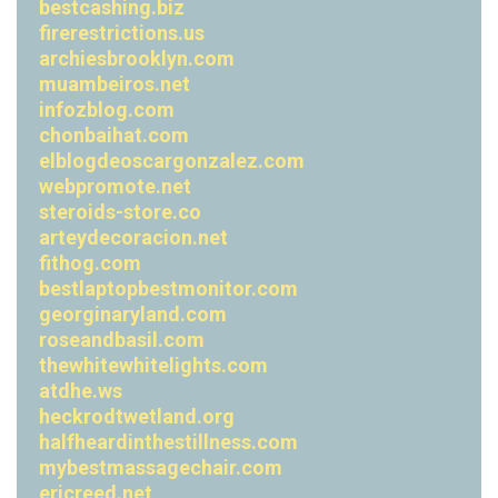
bestcashing.biz
firerestrictions.us
archiesbrooklyn.com
muambeiros.net
infozblog.com
chonbaihat.com
elblogdeoscargonzalez.com
webpromote.net
steroids-store.co
arteydecoracion.net
fithog.com
bestlaptopbestmonitor.com
georginaryland.com
roseandbasil.com
thewhitewhitelights.com
atdhe.ws
heckrodtwetland.org
halfheardinthestillness.com
mybestmassagechair.com
ericreed.net