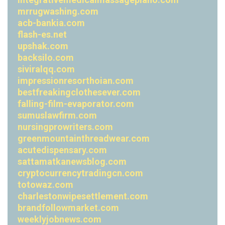
mrrugwashing.com
acb-bankia.com
flash-es.net
upshak.com
backsilo.com
siviralqq.com
impressionresorthoian.com
bestfreakingclothesever.com
falling-film-evaporator.com
sumuslawfirm.com
nursingprowriters.com
greenmountainthreadwear.com
acutedispensary.com
sattamatkanewsblog.com
cryptocurrencytradingcn.com
totowaz.com
charlestonwipesettlement.com
brandfollowmarket.com
weeklyjobnews.com