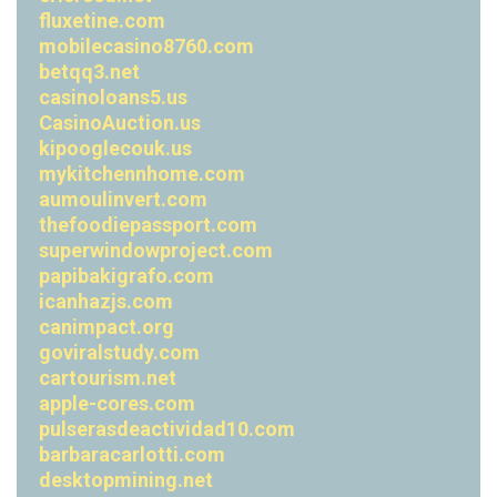
fluxetine.com
mobilecasino8760.com
betqq3.net
casinoloans5.us
CasinoAuction.us
kipooglecouk.us
mykitchennhome.com
aumoulinvert.com
thefoodiepassport.com
superwindowproject.com
papibakigrafo.com
icanhazjs.com
canimpact.org
goviralstudy.com
cartourism.net
apple-cores.com
pulserasdeactividad10.com
barbaracarlotti.com
desktopmining.net