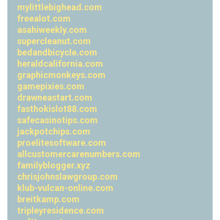
mylittlebighead.com
freealot.com
asahiweekly.com
supercleanut.com
bedandbicycle.com
heraldcalifornia.com
graphicmonkeys.com
gamepixies.com
drawneastart.com
fasthokislot88.com
safecasinotips.com
jackpotchips.com
proelitesoftware.com
allcustomercarenumbers.com
familyblogger.xyz
chrisjohnslawgroup.com
klub-vulcan-online.com
breitkamp.com
tripleyresidence.com