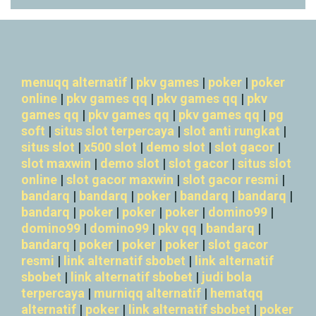
menuqq alternatif
|
pkv games
|
poker
|
poker
online
|
pkv games qq
|
pkv games qq
|
pkv
games qq
|
pkv games qq
|
pkv games qq
|
pg
soft
|
situs slot terpercaya
|
slot anti rungkat
|
situs slot
|
x500 slot
|
demo slot
|
slot gacor
|
slot maxwin
|
demo slot
|
slot gacor
|
situs slot
online
|
slot gacor maxwin
|
slot gacor resmi
|
bandarq
|
bandarq
|
poker
|
bandarq
|
bandarq
|
bandarq
|
poker
|
poker
|
poker
|
domino99
|
domino99
|
domino99
|
pkv qq
|
bandarq
|
bandarq
|
poker
|
poker
|
poker
|
slot gacor
resmi
|
link alternatif sbobet
|
link alternatif
sbobet
|
link alternatif sbobet
|
judi bola
terpercaya
|
murniqq alternatif
|
hematqq
alternatif
|
poker
|
link alternatif sbobet
|
poker