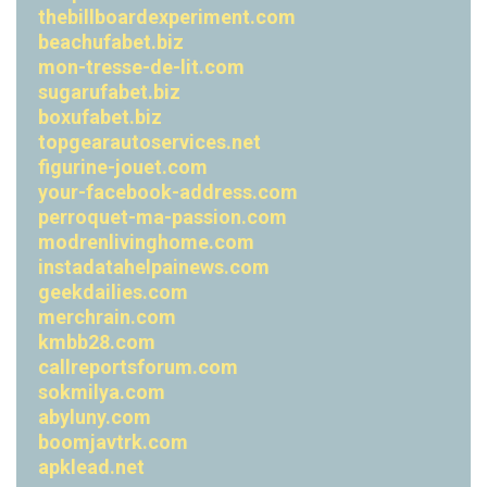
thebillboardexperiment.com
beachufabet.biz
mon-tresse-de-lit.com
sugarufabet.biz
boxufabet.biz
topgearautoservices.net
figurine-jouet.com
your-facebook-address.com
perroquet-ma-passion.com
modrenlivinghome.com
instadatahelpainews.com
geekdailies.com
merchrain.com
kmbb28.com
callreportsforum.com
sokmilya.com
abyluny.com
boomjavtrk.com
apklead.net