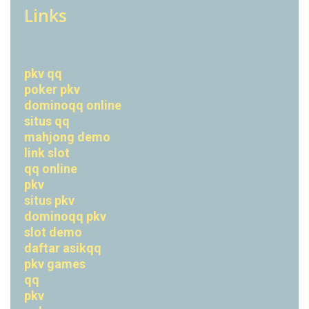
Links
pkv qq
poker pkv
dominoqq online
situs qq
mahjong demo
link slot
qq online
pkv
situs pkv
dominoqq pkv
slot demo
daftar asikqq
pkv games
qq
pkv