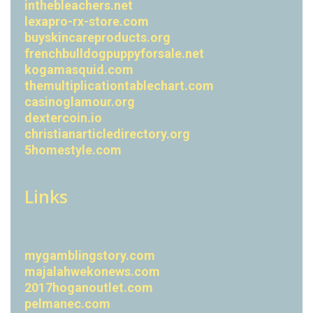
inthebleachers.net
lexapro-rx-store.com
buyskincareproducts.org
frenchbulldogpuppyforsale.net
kogamasquid.com
themultiplicationtablechart.com
casinoglamour.org
dextercoin.io
christianarticledirectory.org
5homestyle.com
Links
mygamblingstory.com
majalahwekonews.com
2017hoganoutlet.com
pelmanec.com