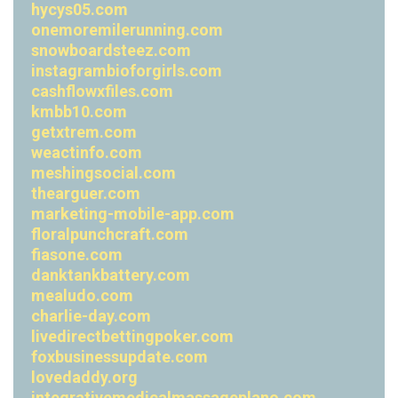
hycys05.com
onemoremilerunning.com
snowboardsteez.com
instagrambioforgirls.com
cashflowxfiles.com
kmbb10.com
getxtrem.com
weactinfo.com
meshingsocial.com
thearguer.com
marketing-mobile-app.com
floralpunchcraft.com
fiasone.com
danktankbattery.com
mealudo.com
charlie-day.com
livedirectbettingpoker.com
foxbusinessupdate.com
lovedaddy.org
integrativemedicalmassageplano.com