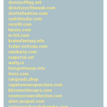
domino99qq.net
directoryoftheweb.com
donttellashton.com
rush3studio.com
roro90.com
herzio.com
in-hi5.com
krainafantasy.info
todas-noticias.com
senikartu.com
rusportal.net
watty.io
livinginthesun.info
itsriz.com
cargoods.shop
capetownacupuncture.com
bitcoinvideospro.com
cosmiccrowcollective.com
alain-jacquet.com
gotisouizakayabakeneko.com