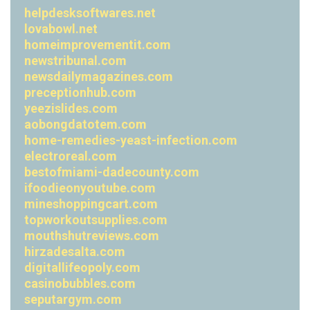
helpdesksoftwares.net
lovabowl.net
homeimprovementit.com
newstribunal.com
newsdailymagazines.com
preceptionhub.com
yeezislides.com
aobongdatotem.com
home-remedies-yeast-infection.com
electroreal.com
bestofmiami-dadecounty.com
ifoodieonyoutube.com
mineshoppingcart.com
topworkoutsupplies.com
mouthshutreviews.com
hirzadesalta.com
digitallifeopoly.com
casinobubbles.com
seputargym.com