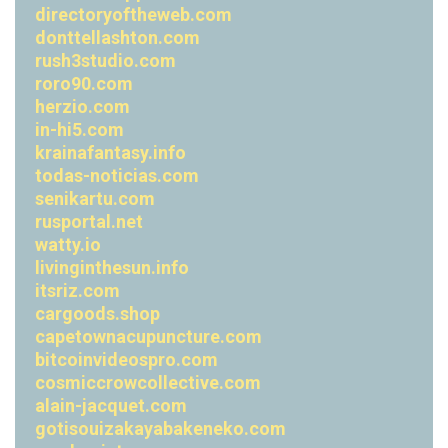
directoryoftheweb.com
donttellashton.com
rush3studio.com
roro90.com
herzio.com
in-hi5.com
krainafantasy.info
todas-noticias.com
senikartu.com
rusportal.net
watty.io
livinginthesun.info
itsriz.com
cargoods.shop
capetownacupuncture.com
bitcoinvideospro.com
cosmiccrowcollective.com
alain-jacquet.com
gotisouizakayabakeneko.com