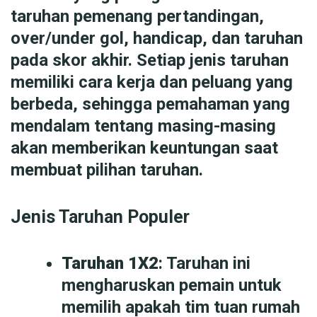
taruhan pemenang pertandingan,
over/under gol, handicap, dan taruhan
pada skor akhir. Setiap jenis taruhan
memiliki cara kerja dan peluang yang
berbeda, sehingga pemahaman yang
mendalam tentang masing-masing
akan memberikan keuntungan saat
membuat pilihan taruhan.
Jenis Taruhan Populer
Taruhan 1X2
: Taruhan ini
mengharuskan pemain untuk
memilih apakah tim tuan rumah