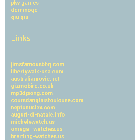
pkv games
dominoqq
qiu qiu
Links
jimsfamousbbq.com
libertywalk-usa.com
australiamovie.net
gizmobird.co.uk
mp3djsong.com
coursdanglaistoulouse.com
neptunuslex.com
auguri-di-natale.info
michelewatch.us
omega--watches.us
breitling-watches.us