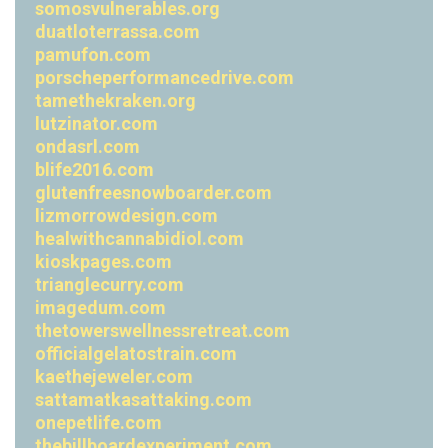
somosvulnerables.org
duatloterrassa.com
pamufon.com
porscheperformancedrive.com
tamethekraken.org
lutzinator.com
ondasrl.com
blife2016.com
glutenfreesnowboarder.com
lizmorrowdesign.com
healwithcannabidiol.com
kioskpages.com
trianglecurry.com
imagedum.com
thetowerswellnessretreat.com
officialgelatostrain.com
kaethejeweler.com
sattamatkasattaking.com
onepetlife.com
thebillboardexperiment.com