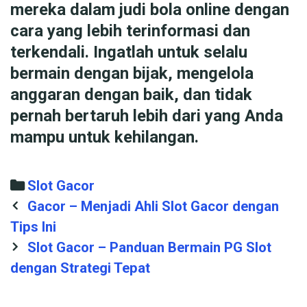
mereka dalam judi bola online dengan
cara yang lebih terinformasi dan
terkendali. Ingatlah untuk selalu
bermain dengan bijak, mengelola
anggaran dengan baik, dan tidak
pernah bertaruh lebih dari yang Anda
mampu untuk kehilangan.
Categories
Slot Gacor
Post
Gacor – Menjadi Ahli Slot Gacor dengan
navigation
Tips Ini
Slot Gacor – Panduan Bermain PG Slot
dengan Strategi Tepat