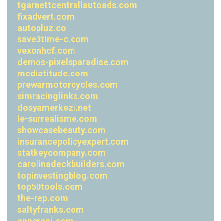
tgarnettcentrallautoads.com
fixadvert.com
autopluz.co
save3time-c.com
vexonhcf.com
demos-pixelsparadise.com
mediatitude.com
prewarmotorcycles.com
simracinglinks.com
dosyamerkezi.net
le-surrealisme.com
showcasebeauty.com
insurancepolicyexpert.com
statkeycompany.com
carolinadeckbuilders.com
topinvestingblog.com
top50tools.com
the-rep.com
saltyfranks.com
annerani.com