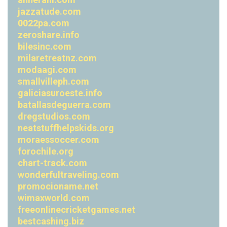
jazzatude.com
0022pa.com
zeroshare.info
bilesinc.com
milaretreatnz.com
modaagi.com
smallvilleph.com
galiciasuroeste.info
batallasdeguerra.com
dregstudios.com
neatstuffhelpskids.org
moraessoccer.com
forochile.org
chart-track.com
wonderfultraveling.com
promocioname.net
wimaxworld.com
freeonlinecricketgames.net
bestcashing.biz