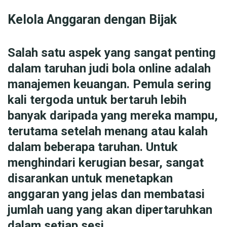
Kelola Anggaran dengan Bijak
Salah satu aspek yang sangat penting
dalam taruhan judi bola online adalah
manajemen keuangan. Pemula sering
kali tergoda untuk bertaruh lebih
banyak daripada yang mereka mampu,
terutama setelah menang atau kalah
dalam beberapa taruhan. Untuk
menghindari kerugian besar, sangat
disarankan untuk menetapkan
anggaran yang jelas dan membatasi
jumlah uang yang akan dipertaruhkan
dalam setiap sesi.