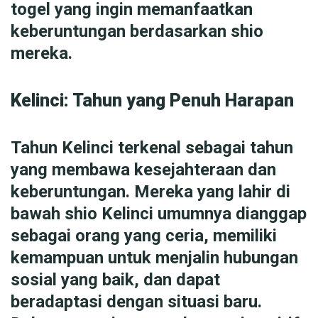
togel yang ingin memanfaatkan
keberuntungan berdasarkan shio
mereka.
Kelinci: Tahun yang Penuh Harapan
Tahun Kelinci terkenal sebagai tahun
yang membawa kesejahteraan dan
keberuntungan. Mereka yang lahir di
bawah shio Kelinci umumnya dianggap
sebagai orang yang ceria, memiliki
kemampuan untuk menjalin hubungan
sosial yang baik, dan dapat
beradaptasi dengan situasi baru.