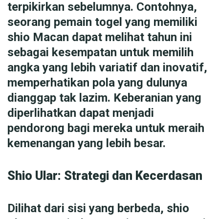
terpikirkan sebelumnya. Contohnya,
seorang pemain togel yang memiliki
shio Macan dapat melihat tahun ini
sebagai kesempatan untuk memilih
angka yang lebih variatif dan inovatif,
memperhatikan pola yang dulunya
dianggap tak lazim. Keberanian yang
diperlihatkan dapat menjadi
pendorong bagi mereka untuk meraih
kemenangan yang lebih besar.
Shio Ular: Strategi dan Kecerdasan
Dilihat dari sisi yang berbeda, shio