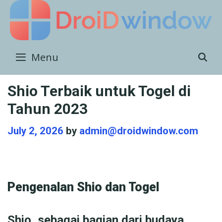
Skip
to
content
Menu
S
Shio Terbaik untuk Togel di
Tahun 2023
July 2, 2026
by
admin@droidwindow.com
Pengenalan Shio dan Togel
Shio, sebagai bagian dari budaya