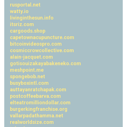
rusportal.net
watty.io
livinginthesun.info
itsriz.com
cargoods.shop
capetownacupuncture.com
bitcoinvideospro.com
cosmiccrowcollective.com
alain-jacquet.com
gotisouizakayabakeneko.com
meshpoint.me
spongebob.net
busyboxintl.com
auttayanratchapak.com
postcoffeebarva.com
elteatromilliondollar.com
burgerkingfranchise.org
vallarpadathamma.net
realworldsize.com