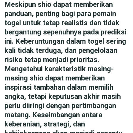
Meskipun shio dapat memberikan
panduan, penting bagi para pemain
togel untuk tetap realistis dan tidak
bergantung sepenuhnya pada prediksi
ini. Keberuntungan dalam togel sering
kali tidak terduga, dan pengelolaan
risiko tetap menjadi prioritas.
Mengetahui karakteristik masing-
masing shio dapat memberikan
inspirasi tambahan dalam memilih
angka, tetapi keputusan akhir masih
perlu diiringi dengan pertimbangan
matang. Keseimbangan antara
keberanian, strategi, dan