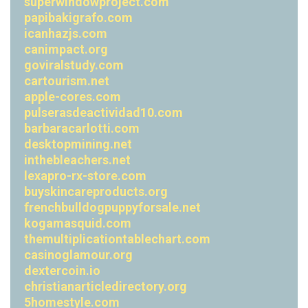
superwindowproject.com
papibakigrafo.com
icanhazjs.com
canimpact.org
goviralstudy.com
cartourism.net
apple-cores.com
pulserasdeactividad10.com
barbaracarlotti.com
desktopmining.net
inthebleachers.net
lexapro-rx-store.com
buyskincareproducts.org
frenchbulldogpuppyforsale.net
kogamasquid.com
themultiplicationtablechart.com
casinoglamour.org
dextercoin.io
christianarticledirectory.org
5homestyle.com