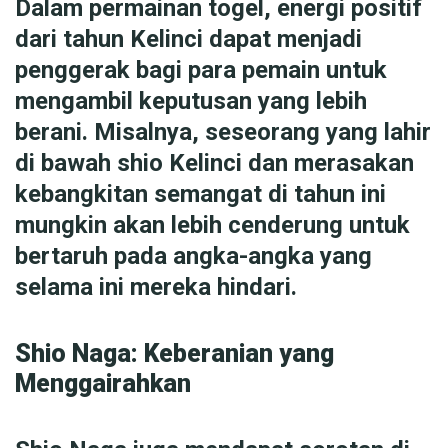
Dalam permainan togel, energi positif
dari tahun Kelinci dapat menjadi
penggerak bagi para pemain untuk
mengambil keputusan yang lebih
berani. Misalnya, seseorang yang lahir
di bawah shio Kelinci dan merasakan
kebangkitan semangat di tahun ini
mungkin akan lebih cenderung untuk
bertaruh pada angka-angka yang
selama ini mereka hindari.
Shio Naga: Keberanian yang
Menggairahkan