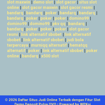
slot maxwin
|
demo slot
|
slot gacor
|
situs slot
online
|
slot gacor maxwin
|
slot gacor resmi
|
bandarq
|
bandarq
|
poker
|
bandarq
|
bandarq
|
bandarq
|
poker
|
poker
|
poker
|
domino99
|
domino99
|
domino99
|
pkv qq
|
bandarq
|
bandarq
|
poker
|
poker
|
poker
|
slot gacor
resmi
|
link alternatif sbobet
|
link alternatif
sbobet
|
link alternatif sbobet
|
judi bola
terpercaya
|
murniqq alternatif
|
hematqq
alternatif
|
poker
|
link alternatif sbobet
|
poker
online
|
bandarq
|
x500 slot
© 2026 Daftar Situs Judi Online Terbaik dengan Fitur Slot
Demo Deposit Pulsa OVO
• Powered by
WPKoi