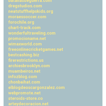
batallasdeguerra.com
dregstudios.com
neatstuffhelpskids.org
moraessoccer.com
forochile.org
chart-track.com
wonderfultraveling.com
promocioname.net
wimaxworld.com
freeonlinecricketgames.net
bestcashing.biz
firerestrictions.us
archiesbrooklyn.com
muambeiros.net
infozblog.com
chonbaihat.com
elblogdeoscargonzalez.com
webpromote.net
steroids-store.co
arteydecoracion.net