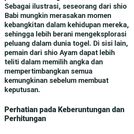
Sebagai ilustrasi, seseorang dari shio
Babi mungkin merasakan momen
kebangkitan dalam kehidupan mereka,
sehingga lebih berani mengeksplorasi
peluang dalam dunia togel. Di sisi lain,
pemain dari shio Ayam dapat lebih
teliti dalam memilih angka dan
mempertimbangkan semua
kemungkinan sebelum membuat
keputusan.
Perhatian pada Keberuntungan dan
Perhitungan