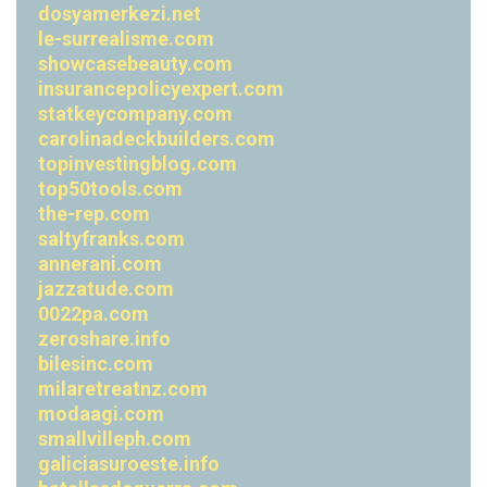
dosyamerkezi.net
le-surrealisme.com
showcasebeauty.com
insurancepolicyexpert.com
statkeycompany.com
carolinadeckbuilders.com
topinvestingblog.com
top50tools.com
the-rep.com
saltyfranks.com
annerani.com
jazzatude.com
0022pa.com
zeroshare.info
bilesinc.com
milaretreatnz.com
modaagi.com
smallvilleph.com
galiciasuroeste.info