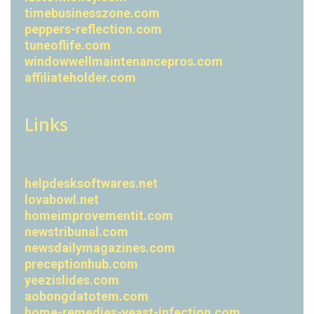
timebusinesszone.com
peppers-reflection.com
tuneoflife.com
windowwellmaintenancepros.com
affiliateholder.com
Links
helpdesksoftwares.net
lovabowl.net
homeimprovementit.com
newstribunal.com
newsdailymagazines.com
preceptionhub.com
yeezislides.com
aobongdatotem.com
home-remedies-yeast-infection.com