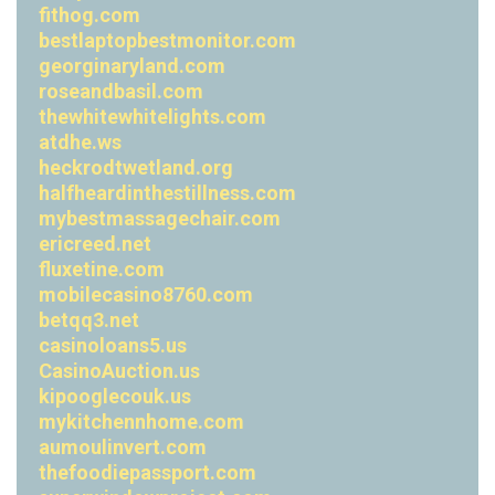
fithog.com
bestlaptopbestmonitor.com
georginaryland.com
roseandbasil.com
thewhitewhitelights.com
atdhe.ws
heckrodtwetland.org
halfheardinthestillness.com
mybestmassagechair.com
ericreed.net
fluxetine.com
mobilecasino8760.com
betqq3.net
casinoloans5.us
CasinoAuction.us
kipooglecouk.us
mykitchennhome.com
aumoulinvert.com
thefoodiepassport.com