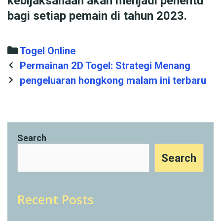
kebijaksanaan akan menjadi penentu
bagi setiap pemain di tahun 2023.
Categories
Togel Online
Post
Permainan 2D Togel: Strategi Menang
navigation
pengeluaran hongkong malam ini terbaru
Search
Search
Recent Posts