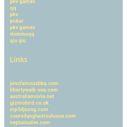
pkv games
qq
pkv
poker
pkv games
dominoqq
qiu qiu
Links
jimsfamousbbq.com
libertywalk-usa.com
australiamovie.net
gizmobird.co.uk
mp3djsong.com
coursdanglaistoulouse.com
neptunuslex.com