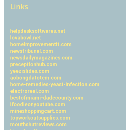
Links
helpdesksoftwares.net
lovabowl.net
homeimprovementit.com
newstribunal.com
newsdailymagazines.com
preceptionhub.com
yeezislides.com
aobongdatotem.com
home-remedies-yeast-infection.com
electroreal.com
bestofmiami-dadecounty.com
ifoodieonyoutube.com
mineshoppingcart.com
topworkoutsupplies.com
mouthshutreviews.com