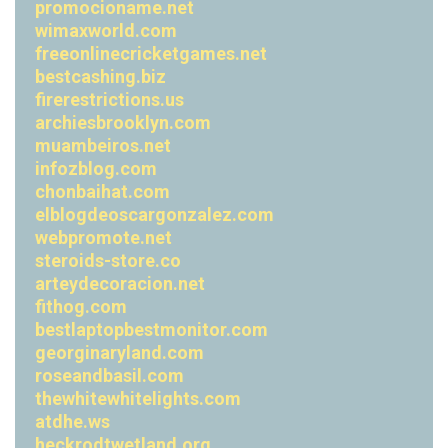
promocioname.net
wimaxworld.com
freeonlinecricketgames.net
bestcashing.biz
firerestrictions.us
archiesbrooklyn.com
muambeiros.net
infozblog.com
chonbaihat.com
elblogdeoscargonzalez.com
webpromote.net
steroids-store.co
arteydecoracion.net
fithog.com
bestlaptopbestmonitor.com
georginaryland.com
roseandbasil.com
thewhitewhitelights.com
atdhe.ws
heckrodtwetland.org