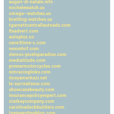
auguri-di-natale.info
michelewatch.us
omega--watches.us
breitling-watches.us
tgarnettcentrallautoads.com
fixadvert.com
autopluz.co
save3time-c.com
vexonhcf.com
demos-pixelsparadise.com
mediatitude.com
prewarmotorcycles.com
simracinglinks.com
dosyamerkezi.net
le-surrealisme.com
showcasebeauty.com
insurancepolicyexpert.com
statkeycompany.com
carolinadeckbuilders.com
topinvestingblog.com