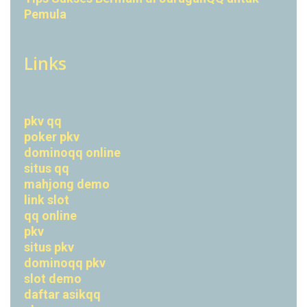
Pemula
Links
pkv qq
poker pkv
dominoqq online
situs qq
mahjong demo
link slot
qq online
pkv
situs pkv
dominoqq pkv
slot demo
daftar asikqq