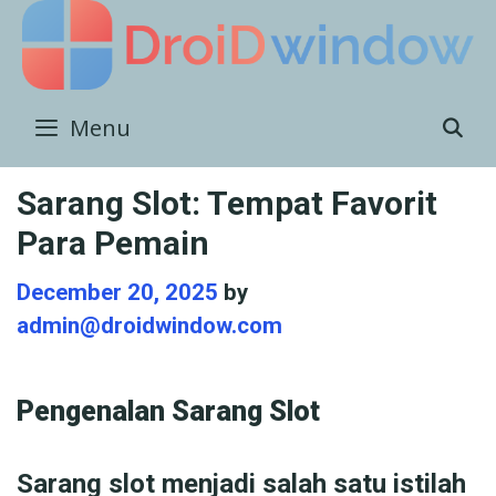
Skip
to
content
Menu
S
Sarang Slot: Tempat Favorit
Para Pemain
December 20, 2025
by
admin@droidwindow.com
Pengenalan Sarang Slot
Sarang slot menjadi salah satu istilah