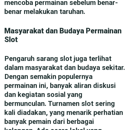
mencoba permainan sebelum benar-
benar melakukan taruhan.
Masyarakat dan Budaya Permainan
Slot
Pengaruh sarang slot juga terlihat
dalam masyarakat dan budaya sekitar.
Dengan semakin populernya
permainan ini, banyak aliran diskusi
dan kegiatan sosial yang
bermunculan. Turnamen slot sering
kali diadakan, yang menarik perhatian
banyak pemain dari berbagai