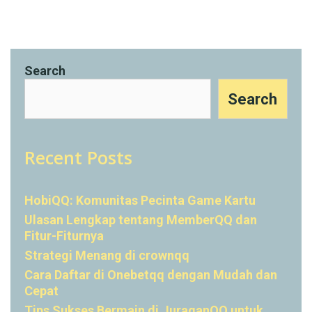
Search
Search
Recent Posts
HobiQQ: Komunitas Pecinta Game Kartu
Ulasan Lengkap tentang MemberQQ dan
Fitur-Fiturnya
Strategi Menang di crownqq
Cara Daftar di Onebetqq dengan Mudah dan
Cepat
Tips Sukses Bermain di JuraganQQ untuk