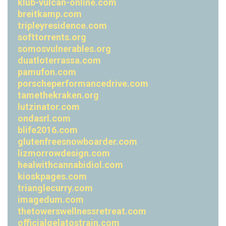
klub-vulcan-online.com
breitkamp.com
tripleyresidence.com
softtorrents.org
somosvulnerables.org
duatloterrassa.com
pamufon.com
porscheperformancedrive.com
tamethekraken.org
lutzinator.com
ondasrl.com
blife2016.com
glutenfreesnowboarder.com
lizmorrowdesign.com
healwithcannabidiol.com
kioskpages.com
trianglecurry.com
imagedum.com
thetowerswellnessretreat.com
officialgelatostrain.com