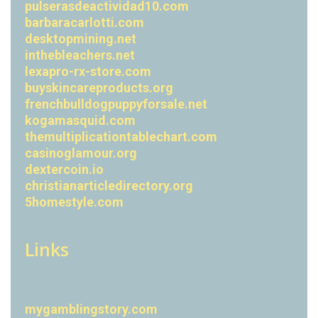
pulserasdeactividad10.com
barbaracarlotti.com
desktopmining.net
inthebleachers.net
lexapro-rx-store.com
buyskincareproducts.org
frenchbulldogpuppyforsale.net
kogamasquid.com
themultiplicationtablechart.com
casinoglamour.org
dextercoin.io
christianarticledirectory.org
5homestyle.com
Links
mygamblingstory.com