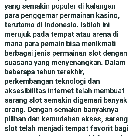
yang semakin populer di kalangan
para penggemar permainan kasino,
terutama di Indonesia. Istilah ini
merujuk pada tempat atau arena di
mana para pemain bisa menikmati
berbagai jenis permainan slot dengan
suasana yang menyenangkan. Dalam
beberapa tahun terakhir,
perkembangan teknologi dan
aksesibilitas internet telah membuat
sarang slot semakin digemari banyak
orang. Dengan semakin banyaknya
pilihan dan kemudahan akses, sarang
slot telah menjadi tempat favorit bagi