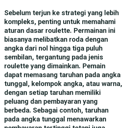
Sebelum terjun ke strategi yang lebih
kompleks, penting untuk memahami
aturan dasar roulette. Permainan ini
biasanya melibatkan roda dengan
angka dari nol hingga tiga puluh
sembilan, tergantung pada jenis
roulette yang dimainkan. Pemain
dapat memasang taruhan pada angka
tunggal, kelompok angka, atau warna,
dengan setiap taruhan memiliki
peluang dan pembayaran yang
berbeda. Sebagai contoh, taruhan
pada angka tunggal menawarkan
pembayaran tertinggi tetapi juga