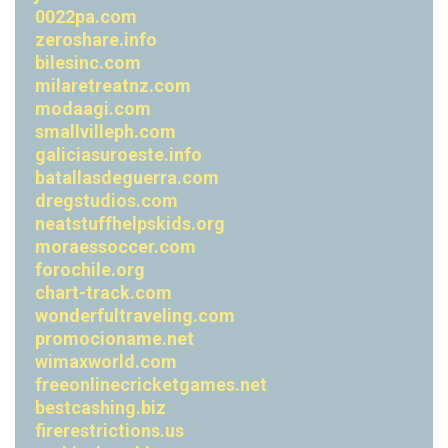
0022pa.com
zeroshare.info
bilesinc.com
milaretreatnz.com
modaagi.com
smallvilleph.com
galiciasuroeste.info
batallasdeguerra.com
dregstudios.com
neatstuffhelpskids.org
moraessoccer.com
forochile.org
chart-track.com
wonderfultraveling.com
promocioname.net
wimaxworld.com
freeonlinecricketgames.net
bestcashing.biz
firerestrictions.us