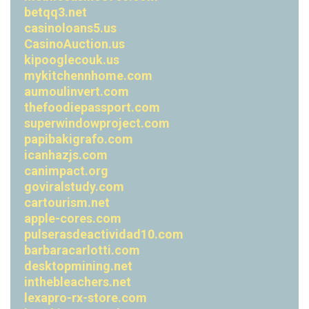
betqq3.net
casinoloans5.us
CasinoAuction.us
kipooglecouk.us
mykitchennhome.com
aumoulinvert.com
thefoodiepassport.com
superwindowproject.com
papibakigrafo.com
icanhazjs.com
canimpact.org
goviralstudy.com
cartourism.net
apple-cores.com
pulserasdeactividad10.com
barbaracarlotti.com
desktopmining.net
inthebleachers.net
lexapro-rx-store.com