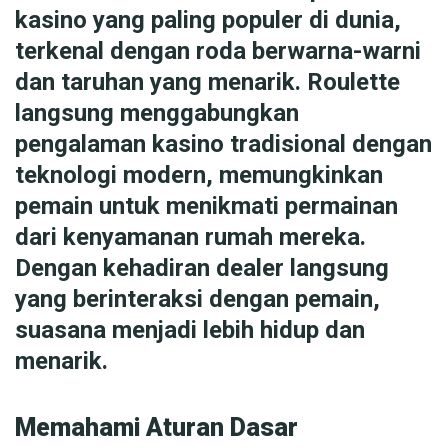
kasino yang paling populer di dunia,
terkenal dengan roda berwarna-warni
dan taruhan yang menarik. Roulette
langsung menggabungkan
pengalaman kasino tradisional dengan
teknologi modern, memungkinkan
pemain untuk menikmati permainan
dari kenyamanan rumah mereka.
Dengan kehadiran dealer langsung
yang berinteraksi dengan pemain,
suasana menjadi lebih hidup dan
menarik.
Memahami Aturan Dasar