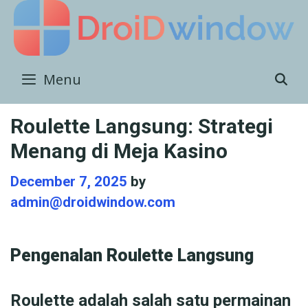
Skip
to
content
Menu
S
Roulette Langsung: Strategi
Menang di Meja Kasino
December 7, 2025
by
admin@droidwindow.com
Pengenalan Roulette Langsung
Roulette adalah salah satu permainan