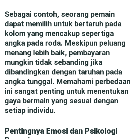
Sebagai contoh, seorang pemain
dapat memilih untuk bertaruh pada
kolom yang mencakup sepertiga
angka pada roda. Meskipun peluang
menang lebih baik, pembayaran
mungkin tidak sebanding jika
dibandingkan dengan taruhan pada
angka tunggal. Memahami perbedaan
ini sangat penting untuk menentukan
gaya bermain yang sesuai dengan
setiap individu.
Pentingnya Emosi dan Psikologi