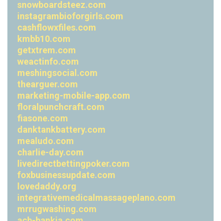
snowboardsteez.com
instagrambioforgirls.com
cashflowxfiles.com
kmbb10.com
getxtrem.com
weactinfo.com
meshingsocial.com
thearguer.com
marketing-mobile-app.com
floralpunchcraft.com
fiasone.com
danktankbattery.com
mealudo.com
charlie-day.com
livedirectbettingpoker.com
foxbusinessupdate.com
lovedaddy.org
integrativemedicalmassageplano.com
mrrugwashing.com
acb-bankia.com