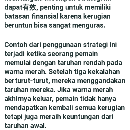
dapat有效, penting untuk memiliki
batasan finansial karena kerugian
beruntun bisa sangat menguras.
Contoh dari penggunaan strategi ini
terjadi ketika seorang pemain
memulai dengan taruhan rendah pada
warna merah. Setelah tiga kekalahan
berturut-turut, mereka menggandakan
taruhan mereka. Jika warna merah
akhirnya keluar, pemain tidak hanya
mendapatkan kembali semua kerugian
tetapi juga meraih keuntungan dari
taruhan awal.