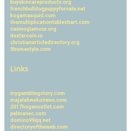
buyskincareproducts.org
frenchbulldogpuppyforsale.net
kogamasquid.com
themultiplicationtablechart.com
casinoglamour.org
dextercoin.io
christianarticledirectory.org
5homestyle.com
Links
mygamblingstory.com
majalahwekonews.com
2017hoganoutlet.com
pelmanec.com
domino99qq.net
directoryoftheweb.com