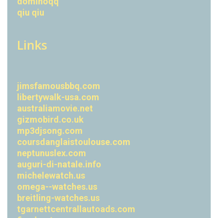
dominoqq
qiu qiu
Links
jimsfamousbbq.com
libertywalk-usa.com
australiamovie.net
gizmobird.co.uk
mp3djsong.com
coursdanglaistoulouse.com
neptunuslex.com
auguri-di-natale.info
michelewatch.us
omega--watches.us
breitling-watches.us
tgarnettcentrallautoads.com