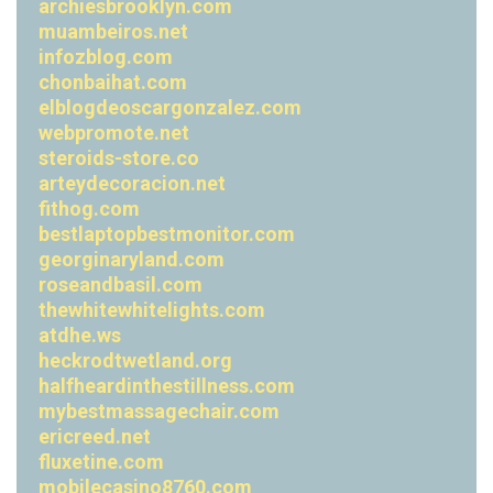
archiesbrooklyn.com
muambeiros.net
infozblog.com
chonbaihat.com
elblogdeoscargonzalez.com
webpromote.net
steroids-store.co
arteydecoracion.net
fithog.com
bestlaptopbestmonitor.com
georginaryland.com
roseandbasil.com
thewhitewhitelights.com
atdhe.ws
heckrodtwetland.org
halfheardinthestillness.com
mybestmassagechair.com
ericreed.net
fluxetine.com
mobilecasino8760.com