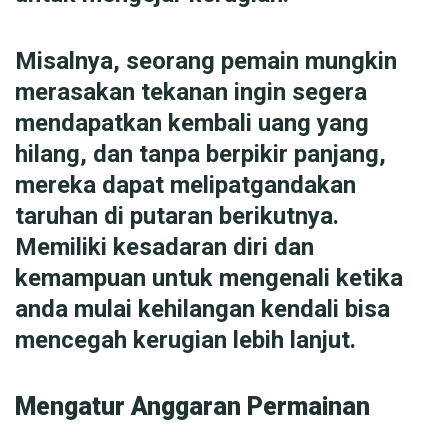
Misalnya, seorang pemain mungkin
merasakan tekanan ingin segera
mendapatkan kembali uang yang
hilang, dan tanpa berpikir panjang,
mereka dapat melipatgandakan
taruhan di putaran berikutnya.
Memiliki kesadaran diri dan
kemampuan untuk mengenali ketika
anda mulai kehilangan kendali bisa
mencegah kerugian lebih lanjut.
Mengatur Anggaran Permainan