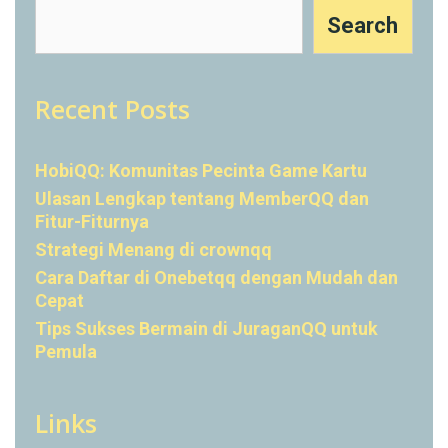
Search
Recent Posts
HobiQQ: Komunitas Pecinta Game Kartu
Ulasan Lengkap tentang MemberQQ dan
Fitur-Fiturnya
Strategi Menang di crownqq
Cara Daftar di Onebetqq dengan Mudah dan
Cepat
Tips Sukses Bermain di JuraganQQ untuk
Pemula
Links