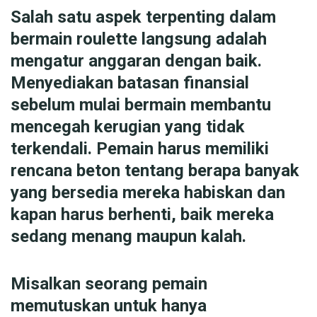
Salah satu aspek terpenting dalam
bermain roulette langsung adalah
mengatur anggaran dengan baik.
Menyediakan batasan finansial
sebelum mulai bermain membantu
mencegah kerugian yang tidak
terkendali. Pemain harus memiliki
rencana beton tentang berapa banyak
yang bersedia mereka habiskan dan
kapan harus berhenti, baik mereka
sedang menang maupun kalah.
Misalkan seorang pemain
memutuskan untuk hanya