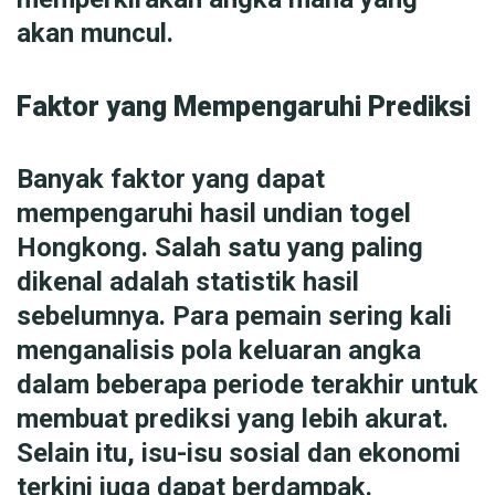
akan muncul.
Faktor yang Mempengaruhi Prediksi
Banyak faktor yang dapat
mempengaruhi hasil undian togel
Hongkong. Salah satu yang paling
dikenal adalah statistik hasil
sebelumnya. Para pemain sering kali
menganalisis pola keluaran angka
dalam beberapa periode terakhir untuk
membuat prediksi yang lebih akurat.
Selain itu, isu-isu sosial dan ekonomi
terkini juga dapat berdampak.