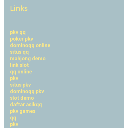
Links
pkv qq
poker pkv
dominoqq online
situs qq
mahjong demo
link slot
qq online
pkv
situs pkv
dominoqq pkv
slot demo
daftar asikqq
pkv games
qq
pkv