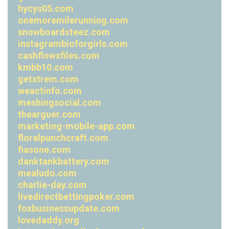
hycys05.com
onemoremilerunning.com
snowboardsteez.com
instagrambioforgirls.com
cashflowxfiles.com
kmbb10.com
getxtrem.com
weactinfo.com
meshingsocial.com
thearguer.com
marketing-mobile-app.com
floralpunchcraft.com
fiasone.com
danktankbattery.com
mealudo.com
charlie-day.com
livedirectbettingpoker.com
foxbusinessupdate.com
lovedaddy.org