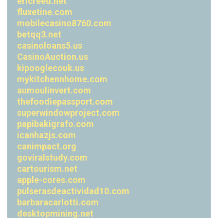
ericreed.net
fluxetine.com
mobilecasino8760.com
betqq3.net
casinoloans5.us
CasinoAuction.us
kipooglecouk.us
mykitchennhome.com
aumoulinvert.com
thefoodiepassport.com
superwindowproject.com
papibakigrafo.com
icanhazjs.com
canimpact.org
goviralstudy.com
cartourism.net
apple-cores.com
pulserasdeactividad10.com
barbaracarlotti.com
desktopmining.net