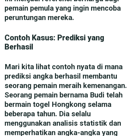
pemain pemula yang ingin mencoba
peruntungan mereka.
Contoh Kasus: Prediksi yang
Berhasil
Mari kita lihat contoh nyata di mana
prediksi angka berhasil membantu
seorang pemain meraih kemenangan.
Seorang pemain bernama Budi telah
bermain togel Hongkong selama
beberapa tahun. Dia selalu
menggunakan analisis statistik dan
memperhatikan angka-angka yang