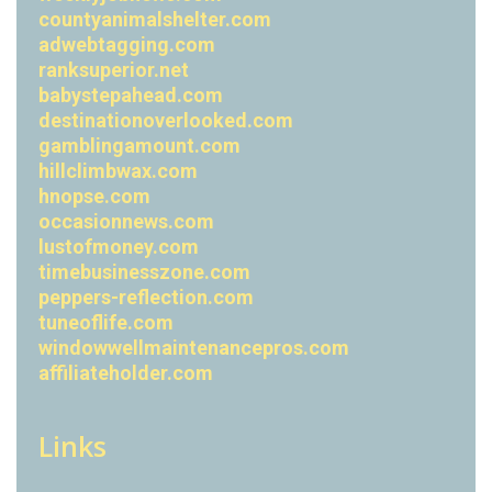
countyanimalshelter.com
adwebtagging.com
ranksuperior.net
babystepahead.com
destinationoverlooked.com
gamblingamount.com
hillclimbwax.com
hnopse.com
occasionnews.com
lustofmoney.com
timebusinesszone.com
peppers-reflection.com
tuneoflife.com
windowwellmaintenancepros.com
affiliateholder.com
Links