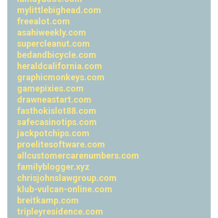
mylittlebighead.com
freealot.com
asahiweekly.com
supercleanut.com
bedandbicycle.com
heraldcalifornia.com
graphicmonkeys.com
gamepixies.com
drawneastart.com
fasthokislot88.com
safecasinotips.com
jackpotchips.com
proelitesoftware.com
allcustomercarenumbers.com
familyblogger.xyz
chrisjohnslawgroup.com
klub-vulcan-online.com
breitkamp.com
tripleyresidence.com