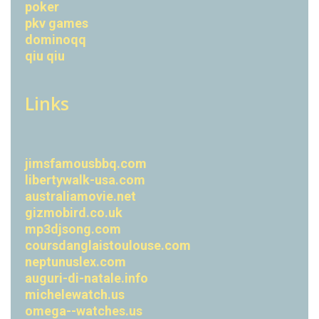
poker
pkv games
dominoqq
qiu qiu
Links
jimsfamousbbq.com
libertywalk-usa.com
australiamovie.net
gizmobird.co.uk
mp3djsong.com
coursdanglaistoulouse.com
neptunuslex.com
auguri-di-natale.info
michelewatch.us
omega--watches.us