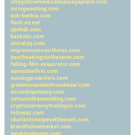
integrativemedicalmassageplano.com
mrrugwashing.com
acb-bankia.com
flash-es.net
upshak.com
backsilo.com
siviralqq.com
impressionresorthoian.com
bestfreakingclothesever.com
falling-film-evaporator.com
sumuslawfirm.com
nursingprowriters.com
greenmountainthreadwear.com
acutedispensary.com
sattamatkanewsblog.com
cryptocurrencytradingcn.com
totowaz.com
charlestonwipesettlement.com
brandfollowmarket.com
weeklyjobnews.com