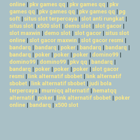
online
|
pkv games qq
|
pkv games qq
|
pkv
games qq
|
pkv games qq
|
pkv games qq
|
pg
soft
|
situs slot terpercaya
|
slot anti rungkat
|
situs slot
|
x500 slot
|
demo slot
|
slot gacor
|
slot maxwin
|
demo slot
|
slot gacor
|
situs slot
online
|
slot gacor maxwin
|
slot gacor resmi
|
bandarq
|
bandarq
|
poker
|
bandarq
|
bandarq
|
bandarq
|
poker
|
poker
|
poker
|
domino99
|
domino99
|
domino99
|
pkv qq
|
bandarq
|
bandarq
|
poker
|
poker
|
poker
|
slot gacor
resmi
|
link alternatif sbobet
|
link alternatif
sbobet
|
link alternatif sbobet
|
judi bola
terpercaya
|
murniqq alternatif
|
hematqq
alternatif
|
poker
|
link alternatif sbobet
|
poker
online
|
bandarq
|
x500 slot