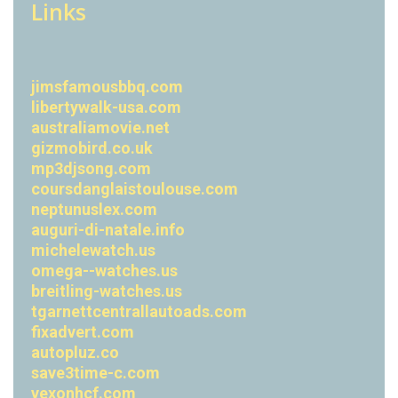
Links
jimsfamousbbq.com
libertywalk-usa.com
australiamovie.net
gizmobird.co.uk
mp3djsong.com
coursdanglaistoulouse.com
neptunuslex.com
auguri-di-natale.info
michelewatch.us
omega--watches.us
breitling-watches.us
tgarnettcentrallautoads.com
fixadvert.com
autopluz.co
save3time-c.com
vexonhcf.com