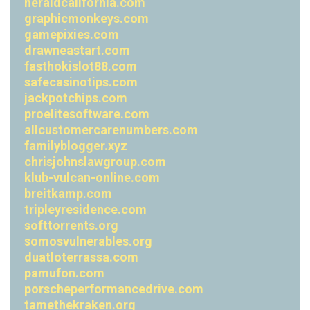
heraldcalifornia.com
graphicmonkeys.com
gamepixies.com
drawneastart.com
fasthokislot88.com
safecasinotips.com
jackpotchips.com
proelitesoftware.com
allcustomercarenumbers.com
familyblogger.xyz
chrisjohnslawgroup.com
klub-vulcan-online.com
breitkamp.com
tripleyresidence.com
softtorrents.org
somosvulnerables.org
duatloterrassa.com
pamufon.com
porscheperformancedrive.com
tamethekraken.org