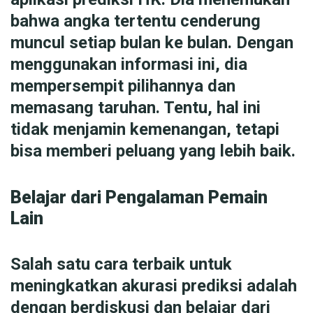
bahwa angka tertentu cenderung
muncul setiap bulan ke bulan. Dengan
menggunakan informasi ini, dia
mempersempit pilihannya dan
memasang taruhan. Tentu, hal ini
tidak menjamin kemenangan, tetapi
bisa memberi peluang yang lebih baik.
Belajar dari Pengalaman Pemain
Lain
Salah satu cara terbaik untuk
meningkatkan akurasi prediksi adalah
dengan berdiskusi dan belajar dari