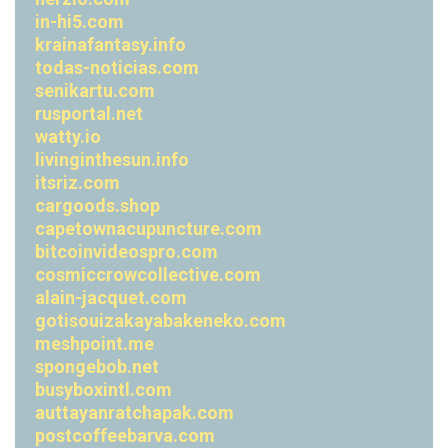
in-hi5.com
krainafantasy.info
todas-noticias.com
senikartu.com
rusportal.net
watty.io
livinginthesun.info
itsriz.com
cargoods.shop
capetownacupuncture.com
bitcoinvideospro.com
cosmiccrowcollective.com
alain-jacquet.com
gotisouizakayabakeneko.com
meshpoint.me
spongebob.net
busyboxintl.com
auttayanratchapak.com
postcoffeebarva.com