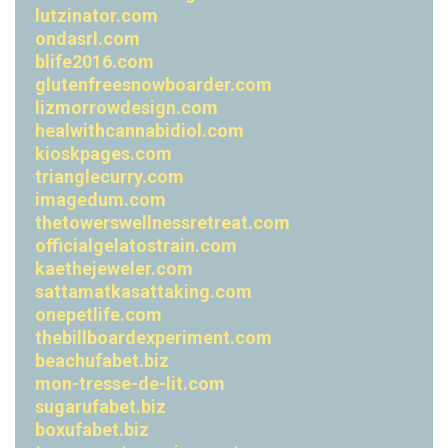
lutzinator.com
ondasrl.com
blife2016.com
glutenfreesnowboarder.com
lizmorrowdesign.com
healwithcannabidiol.com
kioskpages.com
trianglecurry.com
imagedum.com
thetowerswellnessretreat.com
officialgelatostrain.com
kaethejeweler.com
sattamatkasattaking.com
onepetlife.com
thebillboardexperiment.com
beachufabet.biz
mon-tresse-de-lit.com
sugarufabet.biz
boxufabet.biz