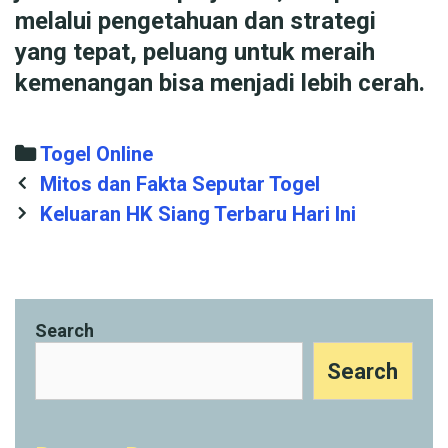
melalui pengetahuan dan strategi
yang tepat, peluang untuk meraih
kemenangan bisa menjadi lebih cerah.
Categories
Togel Online
Post
Mitos dan Fakta Seputar Togel
navigation
Keluaran HK Siang Terbaru Hari Ini
Search
Search