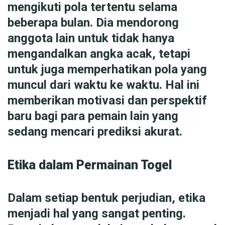
mengikuti pola tertentu selama
beberapa bulan. Dia mendorong
anggota lain untuk tidak hanya
mengandalkan angka acak, tetapi
untuk juga memperhatikan pola yang
muncul dari waktu ke waktu. Hal ini
memberikan motivasi dan perspektif
baru bagi para pemain lain yang
sedang mencari prediksi akurat.
Etika dalam Permainan Togel
Dalam setiap bentuk perjudian, etika
menjadi hal yang sangat penting.