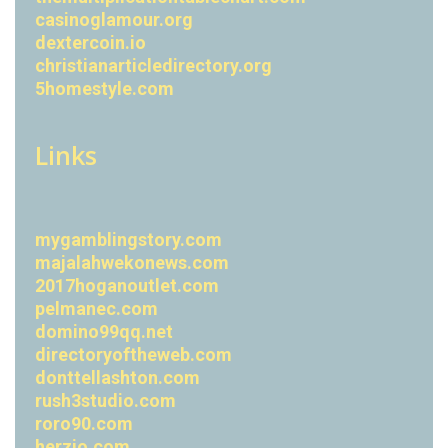
casinoglamour.org
dextercoin.io
christianarticledirectory.org
5homestyle.com
Links
mygamblingstory.com
majalahwekonews.com
2017hoganoutlet.com
pelmanec.com
domino99qq.net
directoryoftheweb.com
donttellashton.com
rush3studio.com
roro90.com
herzio.com