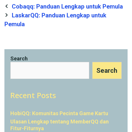
Post
Cobaqq: Panduan Lengkap untuk Pemula
navigation
LaskarQQ: Panduan Lengkap untuk
Pemula
Search
Search
Recent Posts
HobiQQ: Komunitas Pecinta Game Kartu
Ulasan Lengkap tentang MemberQQ dan
Fitur-Fiturnya