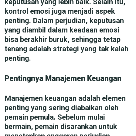
keputusan yang lebih baik. Selain itu,
kontrol emosi juga menjadi aspek
penting. Dalam perjudian, keputusan
yang diambil dalam keadaan emosi
bisa berakhir buruk, sehingga tetap
tenang adalah strategi yang tak kalah
penting.
Pentingnya Manajemen Keuangan
Manajemen keuangan adalah elemen
penting yang sering diabaikan oleh
pemain pemula. Sebelum mulai
bermain, pemain disarankan untuk
menetapkan anggaran perjudian.