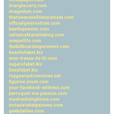
trianglecurry.com
imagedum.com
thetowerswellnessretreat.com
officialgelatostrain.com
kaethejeweler.com
sattamatkasattaking.com
onepetlife.com
thebillboardexperiment.com
beachufabet.biz
mon-tresse-de-lit.com
sugarufabet.biz
boxufabet.biz
topgearautoservices.net
figurine-jouet.com
your-facebook-address.com
perroquet-ma-passion.com
modrenlivinghome.com
instadatahelpainews.com
geekdailies.com