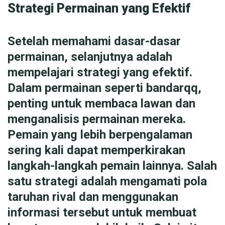
Strategi Permainan yang Efektif
Setelah memahami dasar-dasar
permainan, selanjutnya adalah
mempelajari strategi yang efektif.
Dalam permainan seperti bandarqq,
penting untuk membaca lawan dan
menganalisis permainan mereka.
Pemain yang lebih berpengalaman
sering kali dapat memperkirakan
langkah-langkah pemain lainnya. Salah
satu strategi adalah mengamati pola
taruhan rival dan menggunakan
informasi tersebut untuk membuat