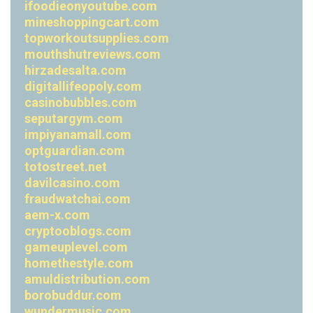
ifoodieonyoutube.com
mineshoppingcart.com
topworkoutsupplies.com
mouthshutreviews.com
hirzadesalta.com
digitallifeopoly.com
casinobubbles.com
seputargym.com
impiyanamall.com
optguardian.com
totostreet.net
davilcasino.com
fraudwatchai.com
aem-x.com
cryptooblogs.com
gameuplevel.com
homethestyle.com
amuldistribution.com
borobuddur.com
wundermusic.com