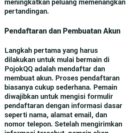
meningkatkan peluang memenangkan
pertandingan.
Pendaftaran dan Pembuatan Akun
Langkah pertama yang harus
dilakukan untuk mulai bermain di
PojokQQ adalah mendaftar dan
membuat akun. Proses pendaftaran
biasanya cukup sederhana. Pemain
diwajibkan untuk mengisi formulir
pendaftaran dengan informasi dasar
seperti nama, alamat email, dan
nomor telepon. Setelah mengirimkan