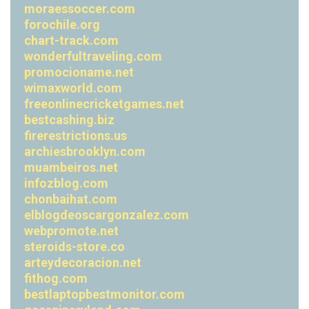
moraessoccer.com
forochile.org
chart-track.com
wonderfultraveling.com
promocioname.net
wimaxworld.com
freeonlinecricketgames.net
bestcashing.biz
firerestrictions.us
archiesbrooklyn.com
muambeiros.net
infozblog.com
chonbaihat.com
elblogdeoscargonzalez.com
webpromote.net
steroids-store.co
arteydecoracion.net
fithog.com
bestlaptopbestmonitor.com