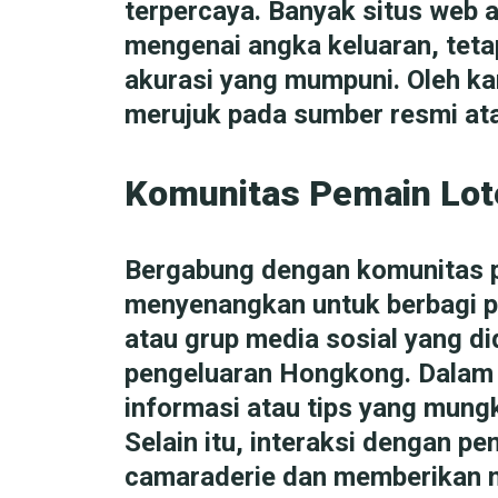
terpercaya. Banyak situs web 
mengenai angka keluaran, teta
akurasi yang mumpuni. Oleh kar
merujuk pada sumber resmi atau 
Komunitas Pemain Lot
Bergabung dengan komunitas p
menyenangkan untuk berbagi p
atau grup media sosial yang d
pengeluaran Hongkong. Dalam k
informasi atau tips yang mungk
Selain itu, interaksi dengan p
camaraderie dan memberikan m