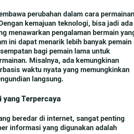
membawa perubahan dalam cara permaina
Dengan kemajuan teknologi, bisa jadi ada
 yang menawarkan pengalaman bermain yan
cam ini dapat menarik lebih banyak pemain
esempatan bagi pemain lama untuk
ermainan. Misalnya, ada kemungkinan
rbasis waktu nyata yang memungkinkan
engundian langsung.
i yang Terpercaya
ng beredar di internet, sangat penting
r informasi yang digunakan adalah