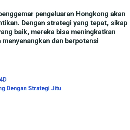
 penggemar pengeluaran Hongkong akan
ntikan. Dengan strategi yang tepat, sikap
 yang baik, mereka bisa meningkatkan
h menyenangkan dan berpotensi
 4D
g Dengan Strategi Jitu