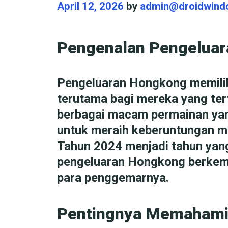
April 12, 2026
by
admin@droidwind
Pengenalan Pengelua
Pengeluaran Hongkong memiliki
terutama bagi mereka yang ter
berbagai macam permainan yan
untuk meraih keberuntungan me
Tahun 2024 menjadi tahun yan
pengeluaran Hongkong berkemb
para penggemarnya.
Pentingnya Memahami 