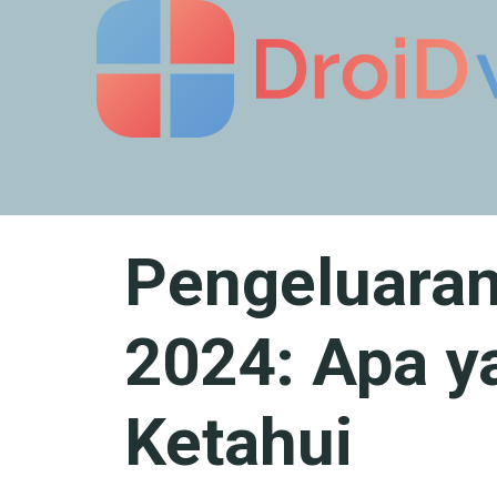
Skip
to
content
Pengeluara
2024: Apa y
Ketahui