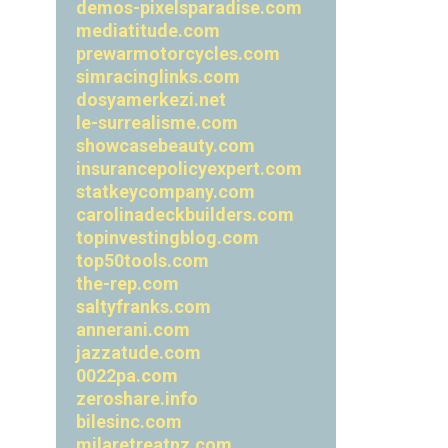
demos-pixelsparadise.com
mediatitude.com
prewarmotorcycles.com
simracinglinks.com
dosyamerkezi.net
le-surrealisme.com
showcasebeauty.com
insurancepolicyexpert.com
statkeycompany.com
carolinadeckbuilders.com
topinvestingblog.com
top50tools.com
the-rep.com
saltyfranks.com
annerani.com
jazzatude.com
0022pa.com
zeroshare.info
bilesinc.com
milaretreatnz.com