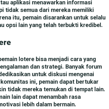
atau aplikasi menawarkan informasi
pi tidak semua dari mereka memiliki
ena itu, pemain disarankan untuk selalu
opsi lain yang telah terbukti kredibel.
ere
emain lotere bisa menjadi cara yang
engalaman dan strategi. Banyak forum
idedikasikan untuk diskusi mengenai
omunitas ini, pemain dapat bertukar
in tidak mereka temukan di tempat lain.
emain lain dapat menambah rasa
otivasi lebih dalam bermain.