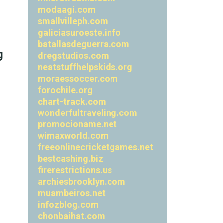
modaagi.com
smallvilleph.com
n
galiciasuroeste.info
batallasdeguerra.com
g
dregstudios.com
neatstuffhelpskids.org
moraessoccer.com
forochile.org
chart-track.com
wonderfultraveling.com
promocioname.net
wimaxworld.com
freeonlinecricketgames.net
bestcashing.biz
firerestrictions.us
archiesbrooklyn.com
muambeiros.net
infozblog.com
chonbaihat.com