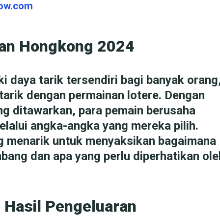
ow.com
ran Hongkong 2024
 daya tarik tersendiri bagi banyak orang
tarik dengan permainan lotere. Dengan
g ditawarkan, para pemain berusaha
lalui angka-angka yang mereka pilih.
g menarik untuk menyaksikan bagaimana
ang dan apa yang perlu diperhatikan ole
Hasil Pengeluaran