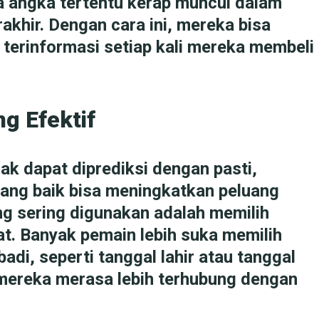
angka tertentu kerap muncul dalam
akhir. Dengan cara ini, mereka bisa
terinformasi setiap kali mereka membeli
g Efektif
ak dapat diprediksi dengan pasti,
ang baik bisa meningkatkan peluang
ng sering digunakan adalah memilih
t. Banyak pemain lebih suka memilih
adi, seperti tanggal lahir atau tanggal
 mereka merasa lebih terhubung dengan