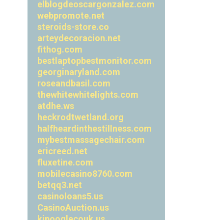
elblogdeoscargonzalez.com
webpromote.net
steroids-store.co
arteydecoracion.net
fithog.com
bestlaptopbestmonitor.com
georginaryland.com
roseandbasil.com
thewhitewhitelights.com
atdhe.ws
heckrodtwetland.org
halfheardinthestillness.com
mybestmassagechair.com
ericreed.net
fluxetine.com
mobilecasino8760.com
betqq3.net
casinoloans5.us
CasinoAuction.us
kipooglecouk.us