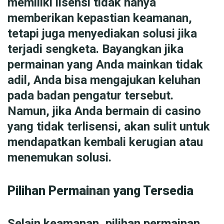
memiliki lisensi tidak hanya
memberikan kepastian keamanan,
tetapi juga menyediakan solusi jika
terjadi sengketa. Bayangkan jika
permainan yang Anda mainkan tidak
adil, Anda bisa mengajukan keluhan
pada badan pengatur tersebut.
Namun, jika Anda bermain di casino
yang tidak terlisensi, akan sulit untuk
mendapatkan kembali kerugian atau
menemukan solusi.
Pilihan Permainan yang Tersedia
Selain keamanan, pilihan permainan