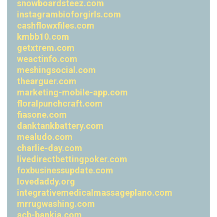
snowboardsteez.com
instagrambioforgirls.com
cashflowxfiles.com
kmbb10.com
getxtrem.com
weactinfo.com
meshingsocial.com
thearguer.com
marketing-mobile-app.com
floralpunchcraft.com
fiasone.com
danktankbattery.com
mealudo.com
charlie-day.com
livedirectbettingpoker.com
foxbusinessupdate.com
lovedaddy.org
integrativemedicalmassageplano.com
mrrugwashing.com
acb-bankia.com