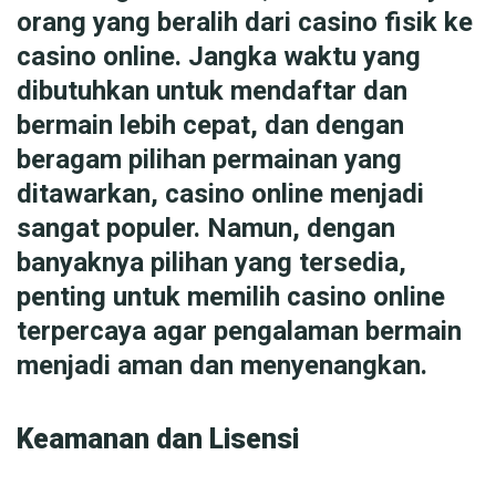
orang yang beralih dari casino fisik ke
casino online. Jangka waktu yang
dibutuhkan untuk mendaftar dan
bermain lebih cepat, dan dengan
beragam pilihan permainan yang
ditawarkan, casino online menjadi
sangat populer. Namun, dengan
banyaknya pilihan yang tersedia,
penting untuk memilih casino online
terpercaya agar pengalaman bermain
menjadi aman dan menyenangkan.
Keamanan dan Lisensi