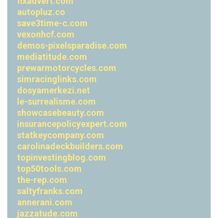
fixadvert.com
autopluz.co
save3time-c.com
vexonhcf.com
demos-pixelsparadise.com
mediatitude.com
prewarmotorcycles.com
simracinglinks.com
dosyamerkezi.net
le-surrealisme.com
showcasebeauty.com
insurancepolicyexpert.com
statkeycompany.com
carolinadeckbuilders.com
topinvestingblog.com
top50tools.com
the-rep.com
saltyfranks.com
annerani.com
jazzatude.com