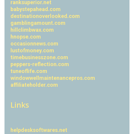
ranksuperior.net
babystepahead.com
destinationoverlooked.com
gamblingamount.com
hillclimbwax.com
hnopse.com
occasionnews.com
lustofmoney.com
timebusinesszone.com
peppers-reflection.com
tuneoflife.com
windowwellmaintenancepros.com
affiliateholder.com
Links
helpdesksoftwares.net