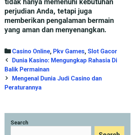
tidak hanya memenuhi kebutuhan
perjudian Anda, tetapi juga
memberikan pengalaman bermain
yang aman dan menyenangkan.
Categories
Casino Online
,
Pkv Games
,
Slot Gacor
Post
Dunia Kasino: Mengungkap Rahasia Di
navigation
Balik Permainan
Mengenal Dunia Judi Casino dan
Peraturannya
Search
Search