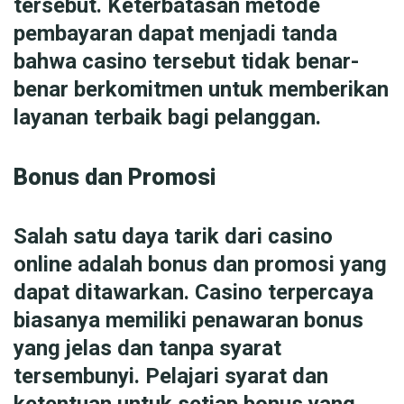
tersebut. Keterbatasan metode
pembayaran dapat menjadi tanda
bahwa casino tersebut tidak benar-
benar berkomitmen untuk memberikan
layanan terbaik bagi pelanggan.
Bonus dan Promosi
Salah satu daya tarik dari casino
online adalah bonus dan promosi yang
dapat ditawarkan. Casino terpercaya
biasanya memiliki penawaran bonus
yang jelas dan tanpa syarat
tersembunyi. Pelajari syarat dan
ketentuan untuk setiap bonus yang