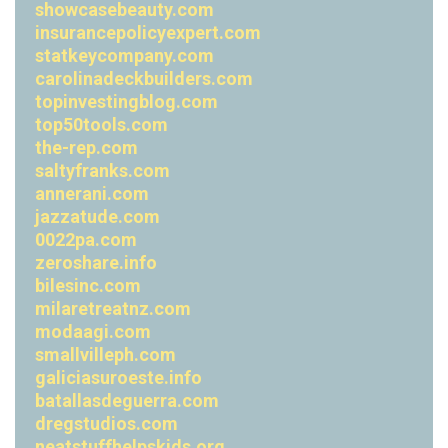
showcasebeauty.com
insurancepolicyexpert.com
statkeycompany.com
carolinadeckbuilders.com
topinvestingblog.com
top50tools.com
the-rep.com
saltyfranks.com
annerani.com
jazzatude.com
0022pa.com
zeroshare.info
bilesinc.com
milaretreatnz.com
modaagi.com
smallvilleph.com
galiciasuroeste.info
batallasdeguerra.com
dregstudios.com
neatstuffhelpskids.org