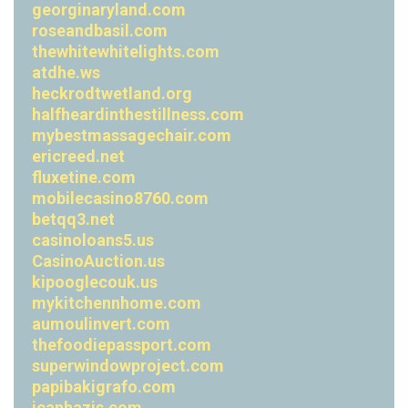
georginaryland.com
roseandbasil.com
thewhitewhitelights.com
atdhe.ws
heckrodtwetland.org
halfheardinthestillness.com
mybestmassagechair.com
ericreed.net
fluxetine.com
mobilecasino8760.com
betqq3.net
casinoloans5.us
CasinoAuction.us
kipooglecouk.us
mykitchennhome.com
aumoulinvert.com
thefoodiepassport.com
superwindowproject.com
papibakigrafo.com
icanhazjs.com