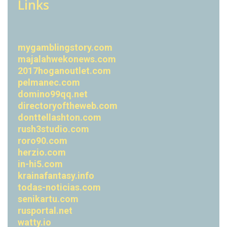
Links
mygamblingstory.com
majalahwekonews.com
2017hoganoutlet.com
pelmanec.com
domino99qq.net
directoryoftheweb.com
donttellashton.com
rush3studio.com
roro90.com
herzio.com
in-hi5.com
krainafantasy.info
todas-noticias.com
senikartu.com
rusportal.net
watty.io