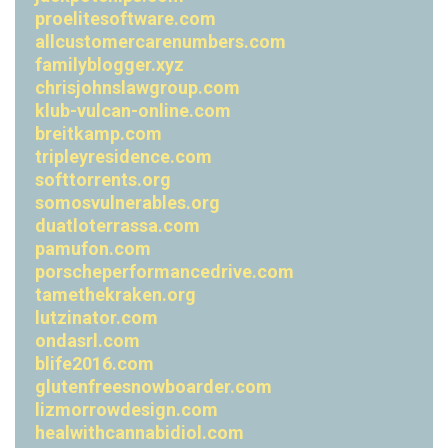
proelitesoftware.com
allcustomercarenumbers.com
familyblogger.xyz
chrisjohnslawgroup.com
klub-vulcan-online.com
breitkamp.com
tripleyresidence.com
softtorrents.org
somosvulnerables.org
duatloterrassa.com
pamufon.com
porscheperformancedrive.com
tamethekraken.org
lutzinator.com
ondasrl.com
blife2016.com
glutenfreesnowboarder.com
lizmorrowdesign.com
healwithcannabidiol.com