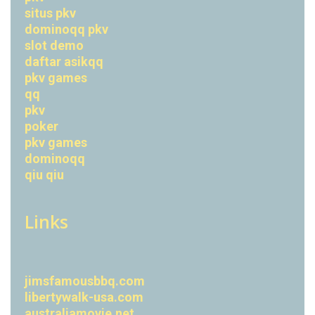
situs pkv
dominoqq pkv
slot demo
daftar asikqq
pkv games
qq
pkv
poker
pkv games
dominoqq
qiu qiu
Links
jimsfamousbbq.com
libertywalk-usa.com
australiamovie.net