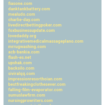
fiasone.com
danktankbattery.com
mealudo.com
charlie-day.com
livedirectbettingpoker.com
foxbusinessupdate.com
lovedaddy.org
integrativemedicalmassageplano.com
mrrugwashing.com
acb-bankia.com
flash-es.net
upshak.com
backsilo.com
siviralqq.com
impressionresorthoian.com
bestfreakingclothesever.com
falling-film-evaporator.com
sumuslawfirm.com
nursingprowriters.com