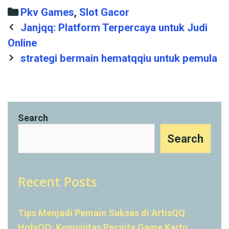
Categories
Pkv Games
,
Slot Gacor
Post
Janjqq: Platform Terpercaya untuk Judi
navigation
Online
strategi bermain hematqqiu untuk pemula
Search
Search
Recent Posts
Tips Menjadi Pemain Sukses di ArtisQQ
HobiQQ: Komunitas Pecinta Game Kartu