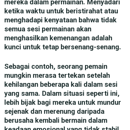
mereka dalam permainan. Menyadari
ketika waktu untuk beristirahat atau
menghadapi kenyataan bahwa tidak
semua sesi permainan akan
menghasilkan kemenangan adalah
kunci untuk tetap bersenang-senang.
Sebagai contoh, seorang pemain
mungkin merasa tertekan setelah
kehilangan beberapa kali dalam sesi
yang sama. Dalam situasi seperti ini,
lebih bijak bagi mereka untuk mundur
sejenak dan merenung daripada
berusaha kembali bermain dalam
keadaan emosional yang tidak stabil.