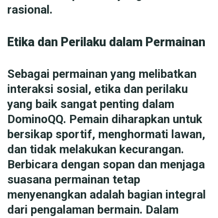
rasional.
Etika dan Perilaku dalam Permainan
Sebagai permainan yang melibatkan
interaksi sosial, etika dan perilaku
yang baik sangat penting dalam
DominoQQ. Pemain diharapkan untuk
bersikap sportif, menghormati lawan,
dan tidak melakukan kecurangan.
Berbicara dengan sopan dan menjaga
suasana permainan tetap
menyenangkan adalah bagian integral
dari pengalaman bermain. Dalam