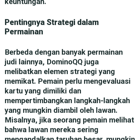
keuntungan.
Pentingnya Strategi dalam
Permainan
Berbeda dengan banyak permainan
judi lainnya, DominoQQ juga
melibatkan elemen strategi yang
memikat. Pemain perlu mengevaluasi
kartu yang dimiliki dan
mempertimbangkan langkah-langkah
yang mungkin diambil oleh lawan.
Misalnya, jika seorang pemain melihat
bahwa lawan mereka sering
mengandalkan taruhan besar, mungkin