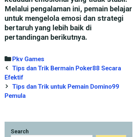
Melalui pengalaman ini, pemain belajar
untuk mengelola emosi dan strategi
bertaruh yang lebih baik di
pertandingan berikutnya.
Categories
Pkv Games
Post
Tips dan Trik Bermain Poker88 Secara
navigation
Efektif
Tips dan Trik untuk Pemain Domino99
Pemula
Search