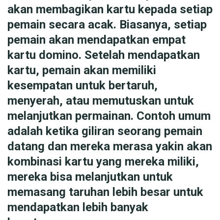
akan membagikan kartu kepada setiap
pemain secara acak. Biasanya, setiap
pemain akan mendapatkan empat
kartu domino. Setelah mendapatkan
kartu, pemain akan memiliki
kesempatan untuk bertaruh,
menyerah, atau memutuskan untuk
melanjutkan permainan. Contoh umum
adalah ketika giliran seorang pemain
datang dan mereka merasa yakin akan
kombinasi kartu yang mereka miliki,
mereka bisa melanjutkan untuk
memasang taruhan lebih besar untuk
mendapatkan lebih banyak