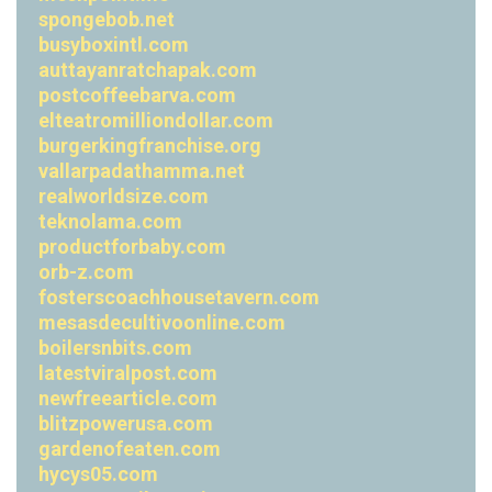
spongebob.net
busyboxintl.com
auttayanratchapak.com
postcoffeebarva.com
elteatromilliondollar.com
burgerkingfranchise.org
vallarpadathamma.net
realworldsize.com
teknolama.com
productforbaby.com
orb-z.com
fosterscoachhousetavern.com
mesasdecultivoonline.com
boilersnbits.com
latestviralpost.com
newfreearticle.com
blitzpowerusa.com
gardenofeaten.com
hycys05.com