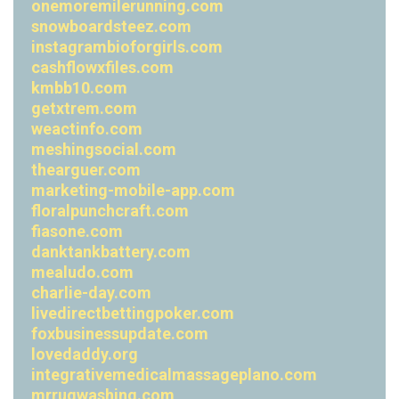
onemoremilerunning.com
snowboardsteez.com
instagrambioforgirls.com
cashflowxfiles.com
kmbb10.com
getxtrem.com
weactinfo.com
meshingsocial.com
thearguer.com
marketing-mobile-app.com
floralpunchcraft.com
fiasone.com
danktankbattery.com
mealudo.com
charlie-day.com
livedirectbettingpoker.com
foxbusinessupdate.com
lovedaddy.org
integrativemedicalmassageplano.com
mrrugwashing.com