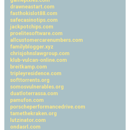
drawneastart.com
fasthokislot88.com
safecasinotips.com
jackpotchips.com
proelitesoftware.com
allcustomercarenumbers.com
familyblogger.xyz
chrisjohnslawgroup.com
klub-vulcan-online.com
breitkamp.com
tripleyresidence.com
softtorrents.org
somosvulnerables.org
duatloterrassa.com
pamufon.com
porscheperformancedrive.com
tamethekraken.org
lutzinator.com
ondasrl.com