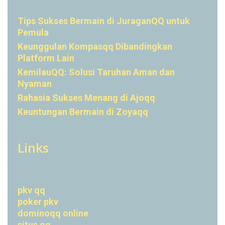
Tips Sukses Bermain di JuraganQQ untuk
Pemula
Keunggulan Kompasqq Dibandingkan
Platform Lain
KemilauQQ: Solusi Taruhan Aman dan
Nyaman
Rahasia Sukses Menang di Ajoqq
Keuntungan Bermain di Zoyaqq
Links
pkv qq
poker pkv
dominoqq online
situs qq