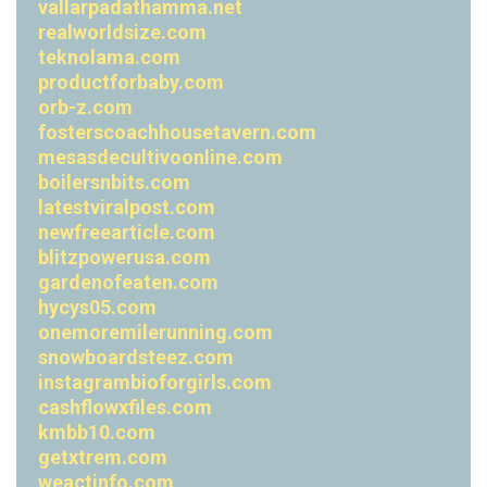
vallarpadathamma.net
realworldsize.com
teknolama.com
productforbaby.com
orb-z.com
fosterscoachhousetavern.com
mesasdecultivoonline.com
boilersnbits.com
latestviralpost.com
newfreearticle.com
blitzpowerusa.com
gardenofeaten.com
hycys05.com
onemoremilerunning.com
snowboardsteez.com
instagrambioforgirls.com
cashflowxfiles.com
kmbb10.com
getxtrem.com
weactinfo.com