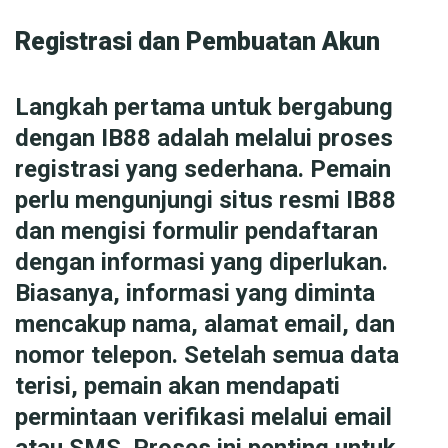
Registrasi dan Pembuatan Akun
Langkah pertama untuk bergabung
dengan IB88 adalah melalui proses
registrasi yang sederhana. Pemain
perlu mengunjungi situs resmi IB88
dan mengisi formulir pendaftaran
dengan informasi yang diperlukan.
Biasanya, informasi yang diminta
mencakup nama, alamat email, dan
nomor telepon. Setelah semua data
terisi, pemain akan mendapati
permintaan verifikasi melalui email
atau SMS. Proses ini penting untuk