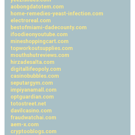
aobongdatotem.com
home-remedies-yeast-infection.com
electroreal.com
bestofmiami-dadecounty.com
ifoodieonyoutube.com
mineshoppingcart.com
topworkoutsupplies.com
mouthshutreviews.com
hirzadesalta.com
digitallifeopoly.com
casinobubbles.com
seputargym.com
impiyanamall.com
optguardian.com
totostreet.net
davilcasino.com
fraudwatchai.com
aem-x.com
cryptooblogs.com