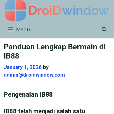
Skip
to
content
Menu
S
Panduan Lengkap Bermain di
IB88
January 1, 2026
by
admin@droidwindow.com
Pengenalan IB88
IB88 telah menjadi salah satu