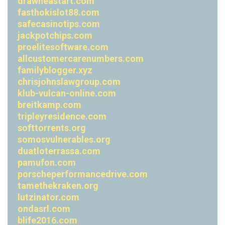
drawneastart.com
fasthokislot88.com
safecasinotips.com
jackpotchips.com
proelitesoftware.com
allcustomercarenumbers.com
familyblogger.xyz
chrisjohnslawgroup.com
klub-vulcan-online.com
breitkamp.com
tripleyresidence.com
softtorrents.org
somosvulnerables.org
duatloterrassa.com
pamufon.com
porscheperformancedrive.com
tamethekraken.org
lutzinator.com
ondasrl.com
blife2016.com