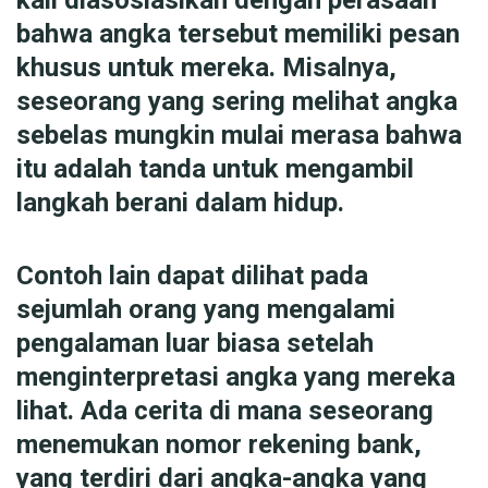
bahwa angka tersebut memiliki pesan
khusus untuk mereka. Misalnya,
seseorang yang sering melihat angka
sebelas mungkin mulai merasa bahwa
itu adalah tanda untuk mengambil
langkah berani dalam hidup.
Contoh lain dapat dilihat pada
sejumlah orang yang mengalami
pengalaman luar biasa setelah
menginterpretasi angka yang mereka
lihat. Ada cerita di mana seseorang
menemukan nomor rekening bank,
yang terdiri dari angka-angka yang