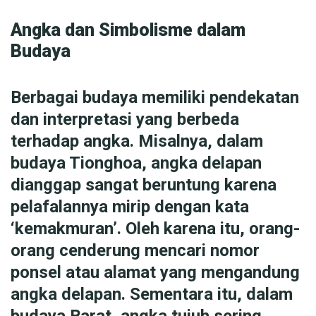
Angka dan Simbolisme dalam
Budaya
Berbagai budaya memiliki pendekatan
dan interpretasi yang berbeda
terhadap angka. Misalnya, dalam
budaya Tionghoa, angka delapan
dianggap sangat beruntung karena
pelafalannya mirip dengan kata
‘kemakmuran’. Oleh karena itu, orang-
orang cenderung mencari nomor
ponsel atau alamat yang mengandung
angka delapan. Sementara itu, dalam
budaya Barat, angka tujuh sering