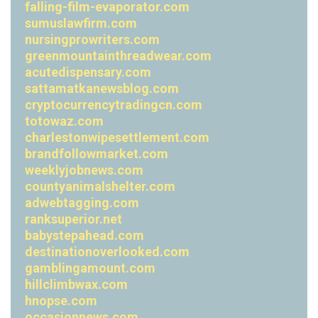
falling-film-evaporator.com
sumuslawfirm.com
nursingprowriters.com
greenmountainthreadwear.com
acutedispensary.com
sattamatkanewsblog.com
cryptocurrencytradingcn.com
totowaz.com
charlestonwipesettlement.com
brandfollowmarket.com
weeklyjobnews.com
countyanimalshelter.com
adwebtagging.com
ranksuperior.net
babystepahead.com
destinationoverlooked.com
gamblingamount.com
hillclimbwax.com
hnopse.com
occasionnews.com