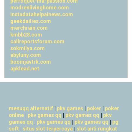
perroquet-ma-passion.com
modrenlivinghome.com
instadatahelpainews.com
geekdailies.com
merchrain.com
kmbb28.com
callreportsforum.com
sokmilya.com
abyluny.com
boomjavtrk.com
apklead.net
menuqq alternatif
|
pkv games
|
poker
|
poker
online
|
pkv games qq
|
pkv games qq
|
pkv
games qq
|
pkv games qq
|
pkv games qq
|
pg
soft
|
situs slot terpercaya
|
slot anti rungkat
|