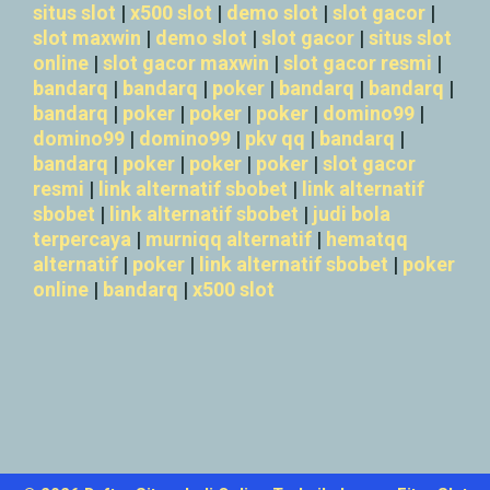
situs slot
|
x500 slot
|
demo slot
|
slot gacor
|
slot maxwin
|
demo slot
|
slot gacor
|
situs slot
online
|
slot gacor maxwin
|
slot gacor resmi
|
bandarq
|
bandarq
|
poker
|
bandarq
|
bandarq
|
bandarq
|
poker
|
poker
|
poker
|
domino99
|
domino99
|
domino99
|
pkv qq
|
bandarq
|
bandarq
|
poker
|
poker
|
poker
|
slot gacor
resmi
|
link alternatif sbobet
|
link alternatif
sbobet
|
link alternatif sbobet
|
judi bola
terpercaya
|
murniqq alternatif
|
hematqq
alternatif
|
poker
|
link alternatif sbobet
|
poker
online
|
bandarq
|
x500 slot