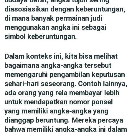
diasosiasikan dengan keberuntungan,
di mana banyak permainan judi
menggunakan angka ini sebagai
simbol keberuntungan.
Dalam konteks ini, kita bisa melihat
bagaimana angka-angka tersebut
memengaruhi pengambilan keputusan
sehari-hari seseorang. Contoh lainnya,
ada orang yang rela membayar lebih
untuk mendapatkan nomor ponsel
yang memiliki angka-angka yang
dianggap beruntung. Mereka percaya
bahwa memiliki angka-angka ini dalam