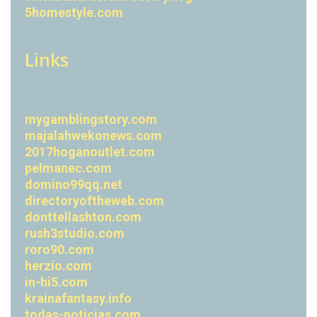
5homestyle.com
Links
mygamblingstory.com
majalahwekonews.com
2017hoganoutlet.com
pelmanec.com
domino99qq.net
directoryoftheweb.com
donttellashton.com
rush3studio.com
roro90.com
herzio.com
in-hi5.com
krainafantasy.info
todas-noticias.com