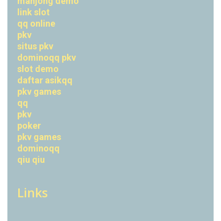
mahjong demo
link slot
qq online
pkv
situs pkv
dominoqq pkv
slot demo
daftar asikqq
pkv games
qq
pkv
poker
pkv games
dominoqq
qiu qiu
Links