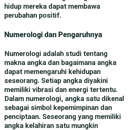
hidup mereka dapat membawa
perubahan positif.
Numerologi dan Pengaruhnya
Numerologi adalah studi tentang
makna angka dan bagaimana angka
dapat memengaruhi kehidupan
seseorang. Setiap angka diyakini
memiliki vibrasi dan energi tertentu.
Dalam numerologi, angka satu dikenal
sebagai simbol kepemimpinan dan
penciptaan. Seseorang yang memiliki
angka kelahiran satu mungkin