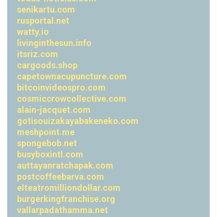
senikartu.com
rusportal.net
watty.io
livinginthesun.info
itsriz.com
cargoods.shop
capetownacupuncture.com
bitcoinvideospro.com
cosmiccrowcollective.com
alain-jacquet.com
gotisouizakayabakeneko.com
meshpoint.me
spongebob.net
busyboxintl.com
auttayanratchapak.com
postcoffeebarva.com
elteatromilliondollar.com
burgerkingfranchise.org
vallarpadathamma.net