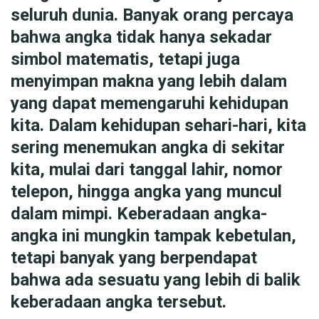
seluruh dunia. Banyak orang percaya
bahwa angka tidak hanya sekadar
simbol matematis, tetapi juga
menyimpan makna yang lebih dalam
yang dapat memengaruhi kehidupan
kita. Dalam kehidupan sehari-hari, kita
sering menemukan angka di sekitar
kita, mulai dari tanggal lahir, nomor
telepon, hingga angka yang muncul
dalam mimpi. Keberadaan angka-
angka ini mungkin tampak kebetulan,
tetapi banyak yang berpendapat
bahwa ada sesuatu yang lebih di balik
keberadaan angka tersebut.