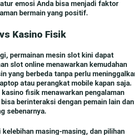
atur emosi Anda bisa menjadi faktor
aman bermain yang positif.
vs Kasino Fisik
, permainan mesin slot kini dapat
inan slot online menawarkan kemudahan
sin yang berbeda tanpa perlu meninggalka
laptop atau perangkat mobile kapan saja.
i kasino fisik menawarkan pengalaman
 bisa berinteraksi dengan pemain lain dan
g sebenarnya.
i kelebihan masing-masing, dan pilihan