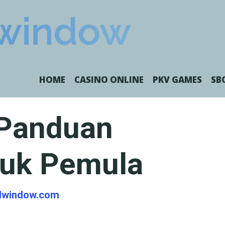
HOME
CASINO ONLINE
PKV GAMES
SB
 Panduan
tuk Pemula
dwindow.com