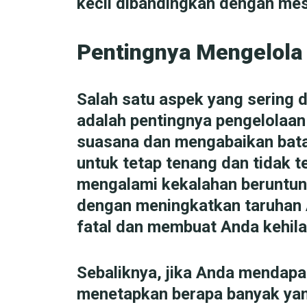
kecil dibandingkan dengan mesi
Pentingnya Mengelola
Salah satu aspek yang sering 
adalah pentingnya pengelolaa
suasana dan mengabaikan batas
untuk tetap tenang dan tidak 
mengalami kekalahan beruntun
dengan meningkatkan taruhan A
fatal dan membuat Anda kehila
Sebaliknya, jika Anda mendap
menetapkan berapa banyak yan