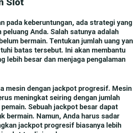
n Slot
n pada keberuntungan, ada strategi yang
peluang Anda. Salah satunya adalah
belum bermain. Tentukan jumlah uang ya
tuhi batas tersebut. Ini akan membantu
ng lebih besar dan menjaga pengalaman
da mesin dengan jackpot progresif. Mesin
erus meningkat seiring dengan jumlah
 pemain. Sebuah jackpot besar dapat
tuk bermain. Namun, Anda harus sadar
kan jackpot progresif biasanya lebih