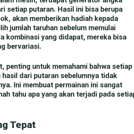
dalam mesin, terdapat generator angka
 setiap putaran. Hasil ini bisa berupa
ocok, akan memberikan hadiah kepada
lih jumlah taruhan sebelum memulai
a kombinasi yang didapat, mereka bisa
 bervariasi.
ot, penting untuk memahami bahwa setiap
hasil dari putaran sebelumnya tidak
ya. Ini membuat permainan ini sangat
ah tahu apa yang akan terjadi pada setia
ng Tepat