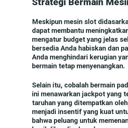
Strategi Bermain Mesi
Meskipun mesin slot didasarka
dapat membantu meningkatkan 
mengatur budget yang jelas se
bersedia Anda habiskan dan pa
Anda menghindari kerugian ya
bermain tetap menyenangkan.
Selain itu, cobalah bermain pa
ini menawarkan jackpot yang t
taruhan yang ditempatkan oleh
menjadi insentif yang kuat un
bahwa peluang untuk memenang