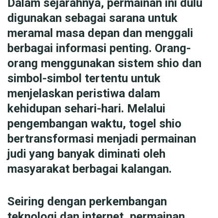
Dalam sejarahnya, permainan ini dulu
digunakan sebagai sarana untuk
meramal masa depan dan menggali
berbagai informasi penting. Orang-
orang menggunakan sistem shio dan
simbol-simbol tertentu untuk
menjelaskan peristiwa dalam
kehidupan sehari-hari. Melalui
pengembangan waktu, togel shio
bertransformasi menjadi permainan
judi yang banyak diminati oleh
masyarakat berbagai kalangan.
Seiring dengan perkembangan
teknologi dan internet, permainan