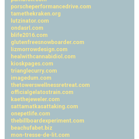
porscheperformancedrive.com
tamethekraken.org
lutzinator.com
ondasrl.com
blife2016.com
glutenfreesnowboarder.com
lizmorrowdesign.com
healwithcannabidiol.com
kioskpages.com
trianglecurry.com
imagedum.com
thetowerswellnessretreat.com
officialgelatostrain.com
kaethejeweler.com
sattamatkasattaking.com
onepetlife.com
thebillboardexperiment.com
beachufabet.biz
mon-tresse-de-lit.com