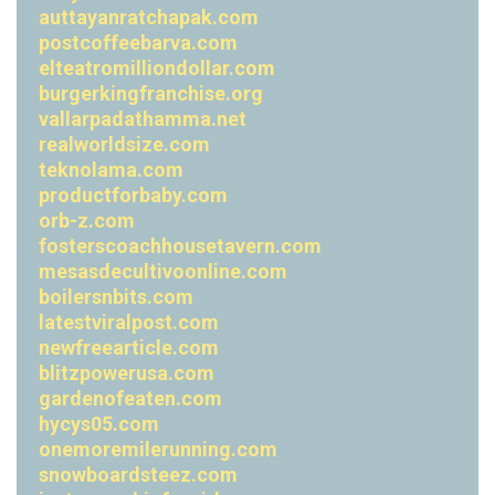
auttayanratchapak.com
postcoffeebarva.com
elteatromilliondollar.com
burgerkingfranchise.org
vallarpadathamma.net
realworldsize.com
teknolama.com
productforbaby.com
orb-z.com
fosterscoachhousetavern.com
mesasdecultivoonline.com
boilersnbits.com
latestviralpost.com
newfreearticle.com
blitzpowerusa.com
gardenofeaten.com
hycys05.com
onemoremilerunning.com
snowboardsteez.com