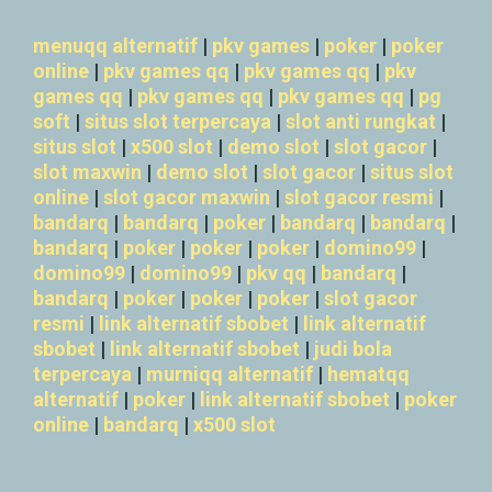
menuqq alternatif
|
pkv games
|
poker
|
poker
online
|
pkv games qq
|
pkv games qq
|
pkv
games qq
|
pkv games qq
|
pkv games qq
|
pg
soft
|
situs slot terpercaya
|
slot anti rungkat
|
situs slot
|
x500 slot
|
demo slot
|
slot gacor
|
slot maxwin
|
demo slot
|
slot gacor
|
situs slot
online
|
slot gacor maxwin
|
slot gacor resmi
|
bandarq
|
bandarq
|
poker
|
bandarq
|
bandarq
|
bandarq
|
poker
|
poker
|
poker
|
domino99
|
domino99
|
domino99
|
pkv qq
|
bandarq
|
bandarq
|
poker
|
poker
|
poker
|
slot gacor
resmi
|
link alternatif sbobet
|
link alternatif
sbobet
|
link alternatif sbobet
|
judi bola
terpercaya
|
murniqq alternatif
|
hematqq
alternatif
|
poker
|
link alternatif sbobet
|
poker
online
|
bandarq
|
x500 slot