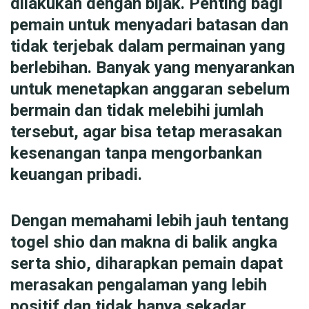
dilakukan dengan bijak. Penting bagi
pemain untuk menyadari batasan dan
tidak terjebak dalam permainan yang
berlebihan. Banyak yang menyarankan
untuk menetapkan anggaran sebelum
bermain dan tidak melebihi jumlah
tersebut, agar bisa tetap merasakan
kesenangan tanpa mengorbankan
keuangan pribadi.
Dengan memahami lebih jauh tentang
togel shio dan makna di balik angka
serta shio, diharapkan pemain dapat
merasakan pengalaman yang lebih
positif dan tidak hanya sekadar