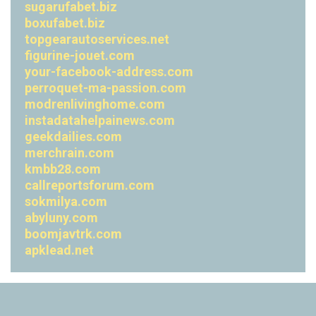
sugarufabet.biz
boxufabet.biz
topgearautoservices.net
figurine-jouet.com
your-facebook-address.com
perroquet-ma-passion.com
modrenlivinghome.com
instadatahelpainews.com
geekdailies.com
merchrain.com
kmbb28.com
callreportsforum.com
sokmilya.com
abyluny.com
boomjavtrk.com
apklead.net