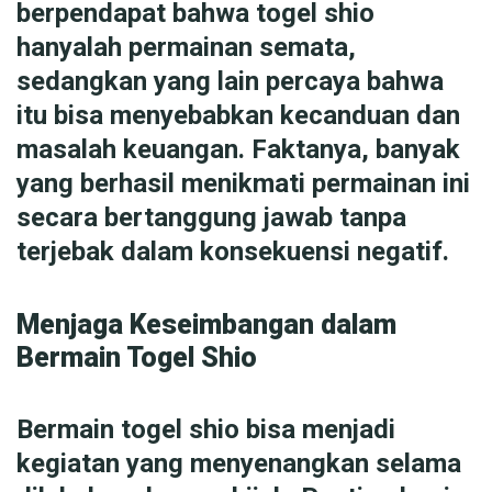
berpendapat bahwa togel shio
hanyalah permainan semata,
sedangkan yang lain percaya bahwa
itu bisa menyebabkan kecanduan dan
masalah keuangan. Faktanya, banyak
yang berhasil menikmati permainan ini
secara bertanggung jawab tanpa
terjebak dalam konsekuensi negatif.
Menjaga Keseimbangan dalam
Bermain Togel Shio
Bermain togel shio bisa menjadi
kegiatan yang menyenangkan selama