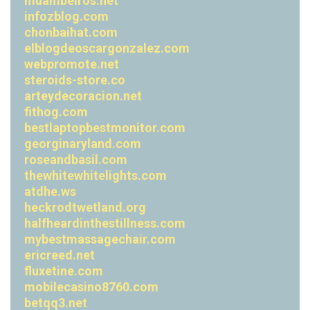
muambeiros.net
infozblog.com
chonbaihat.com
elblogdeoscargonzalez.com
webpromote.net
steroids-store.co
arteydecoracion.net
fithog.com
bestlaptopbestmonitor.com
georginaryland.com
roseandbasil.com
thewhitewhitelights.com
atdhe.ws
heckrodtwetland.org
halfheardinthestillness.com
mybestmassagechair.com
ericreed.net
fluxetine.com
mobilecasino8760.com
betqq3.net