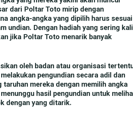
ngka yang mereka yakini akan muncul
ar dari Poltar Toto mirip dengan
ana angka-angka yang dipilih harus sesuai
m undian. Dengan hadiah yang sering kali
an jika Poltar Toto menarik banyak
sikan oleh badan atau organisasi tertent
 melakukan pengundian secara adil dan
 taruhan mereka dengan memilih angka
 menunggu hasil pengundian untuk meliha
k dengan yang ditarik.