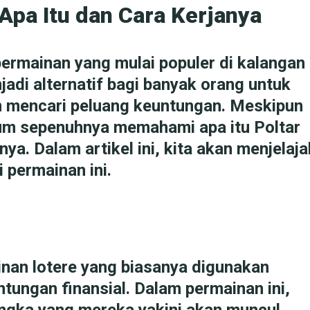
Apa Itu dan Cara Kerjanya
permainan yang mulai populer di kalangan
adi alternatif bagi banyak orang untuk
 mencari peluang keuntungan. Meskipun
lum sepenuhnya memahami apa itu Poltar
a. Dalam artikel ini, kita akan menjelaja
permainan ini.
inan lotere yang biasanya digunakan
tungan finansial. Dalam permainan ini,