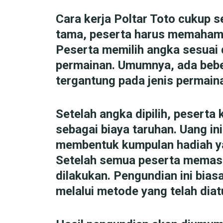
Cara kerja Poltar Toto cukup 
tama, peserta harus memahami
Peserta memilih angka sesuai
permainan. Umumnya, ada beber
tergantung pada jenis permain
Setelah angka dipilih, pesert
sebagai biaya taruhan. Uang in
membentuk kumpulan hadiah y
Setelah semua peserta memasa
dilakukan. Pengundian ini bias
melalui metode yang telah dia