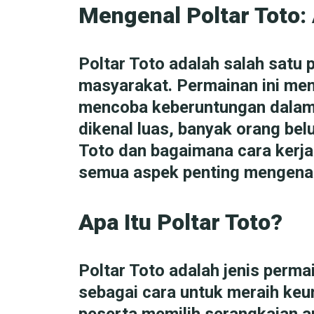
Mengenal Poltar Toto: 
Poltar Toto adalah salah satu 
masyarakat. Permainan ini menj
mencoba keberuntungan dalam
dikenal luas, banyak orang be
Toto dan bagaimana cara kerjany
semua aspek penting mengenai 
Apa Itu Poltar Toto?
Poltar Toto adalah jenis perma
sebagai cara untuk meraih keun