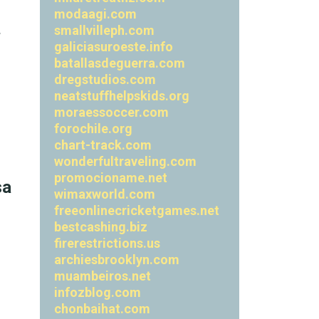
modaagi.com
.
smallvilleph.com
galiciasuroeste.info
batallasdeguerra.com
dregstudios.com
neatstuffhelpskids.org
moraessoccer.com
forochile.org
chart-track.com
wonderfultraveling.com
promocioname.net
sa
wimaxworld.com
freeonlinecricketgames.net
bestcashing.biz
firerestrictions.us
archiesbrooklyn.com
muambeiros.net
infozblog.com
chonbaihat.com