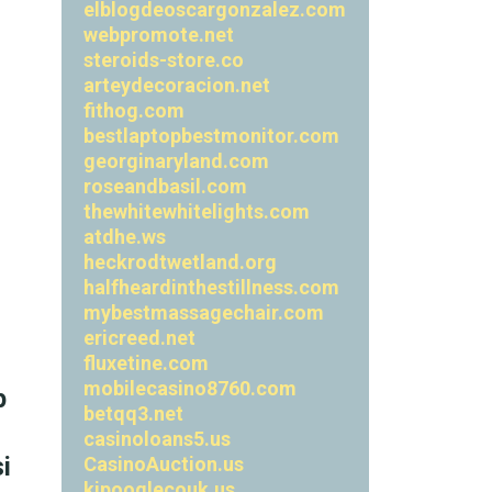
elblogdeoscargonzalez.com
webpromote.net
steroids-store.co
arteydecoracion.net
fithog.com
bestlaptopbestmonitor.com
georginaryland.com
roseandbasil.com
thewhitewhitelights.com
i
atdhe.ws
heckrodtwetland.org
halfheardinthestillness.com
mybestmassagechair.com
ericreed.net
fluxetine.com
mobilecasino8760.com
p
betqq3.net
casinoloans5.us
i
CasinoAuction.us
kipooglecouk.us