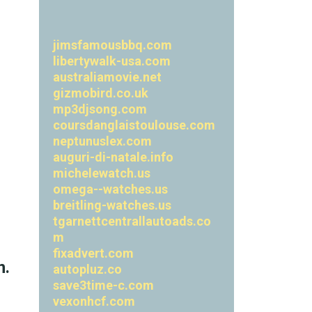
jimsfamousbbq.com
libertywalk-usa.com
australiamovie.net
gizmobird.co.uk
mp3djsong.com
coursdanglaistoulouse.com
neptunuslex.com
auguri-di-natale.info
michelewatch.us
omega--watches.us
breitling-watches.us
tgarnettcentrallautoads.co
m
fixadvert.com
n.
autopluz.co
save3time-c.com
vexonhcf.com