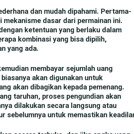
sederhana dan mudah dipahami. Pertama-
 mekanisme dasar dari permainan ini.
 dengan ketentuan yang berlaku dalam
apa kombinasi yang bisa dipilih,
an yang ada.
a kemudian membayar sejumlah uang
i biasanya akan digunakan untuk
ang akan dibagikan kepada pemenang.
ng taruhan, proses pengundian akan
anya dilakukan secara langsung atau
tur sebelumnya untuk memastikan keadila