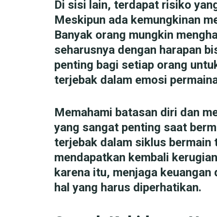
Di sisi lain, terdapat risiko ya
Meskipun ada kemungkinan men
Banyak orang mungkin menghab
seharusnya dengan harapan bis
penting bagi setiap orang untu
terjebak dalam emosi permaina
Memahami batasan diri dan men
yang sangat penting saat berm
terjebak dalam siklus bermain
mendapatkan kembali kerugian
karena itu, menjaga keuangan d
hal yang harus diperhatikan.