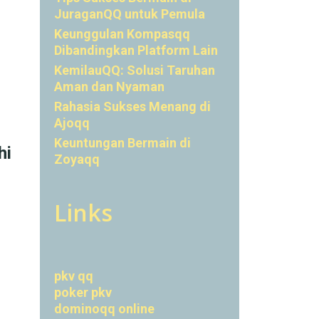
JuraganQQ untuk Pemula
Keunggulan Kompasqq
Dibandingkan Platform Lain
KemilauQQ: Solusi Taruhan
Aman dan Nyaman
Rahasia Sukses Menang di
Ajoqq
Keuntungan Bermain di
hi
Zoyaqq
Links
pkv qq
poker pkv
dominoqq online