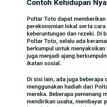
Contoh Kehidupan Nyat
Poltar Toto dapat memberikan
perekonomian lokal serta car
keberuntungan dan rezeki. Di b
Poltar Toto, selalu ada kerama
berkumpul untuk menyaksikan h
juga menjadi ajang berkumpul
ikatan sosial.
Di sisi lain, ada juga beberapa
menggunakan hadiah dari Polta
mereka. Beberapa pemenang me
mendirikan usaha, membayar pe