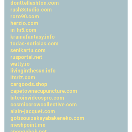
donttellashton.com
rush3studio.com
roro90.com
herzio.com
in-hi5.com
krainafantasy.info
todas-noticias.com
senikartu.com
rusportal.net
watty.io
livinginthesun.info
itsriz.com
cargoods.shop
capetownacupuncture.com
bitcoinvideospro.com
cosmiccrowcollective.com
alain-jacquet.com
gotisouizakayabakeneko.com
meshpoint.me
spongebob.net