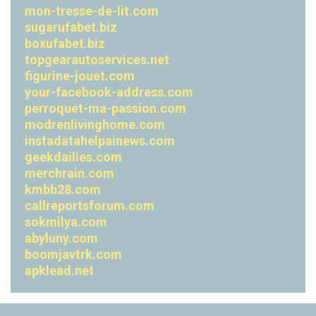
mon-tresse-de-lit.com
sugarufabet.biz
boxufabet.biz
topgearautoservices.net
figurine-jouet.com
your-facebook-address.com
perroquet-ma-passion.com
modrenlivinghome.com
instadatahelpainews.com
geekdailies.com
merchrain.com
kmbb28.com
callreportsforum.com
sokmilya.com
abyluny.com
boomjavtrk.com
apklead.net