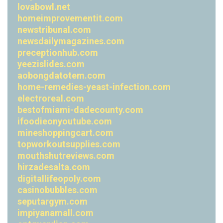
lovabowl.net
homeimprovementit.com
newstribunal.com
newsdailymagazines.com
preceptionhub.com
yeezislides.com
aobongdatotem.com
home-remedies-yeast-infection.com
electroreal.com
bestofmiami-dadecounty.com
ifoodieonyoutube.com
mineshoppingcart.com
topworkoutsupplies.com
mouthshutreviews.com
hirzadesalta.com
digitallifeopoly.com
casinobubbles.com
seputargym.com
impiyanamall.com