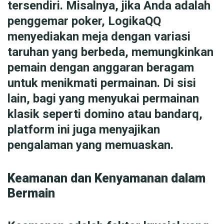
tersendiri. Misalnya, jika Anda adalah
penggemar poker, LogikaQQ
menyediakan meja dengan variasi
taruhan yang berbeda, memungkinkan
pemain dengan anggaran beragam
untuk menikmati permainan. Di sisi
lain, bagi yang menyukai permainan
klasik seperti domino atau bandarq,
platform ini juga menyajikan
pengalaman yang memuaskan.
Keamanan dan Kenyamanan dalam
Bermain