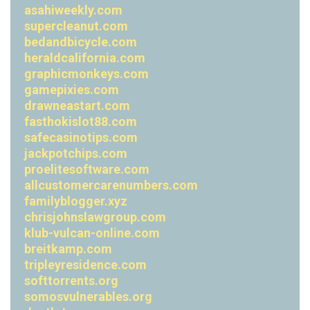
asahiweekly.com
supercleanut.com
bedandbicycle.com
heraldcalifornia.com
graphicmonkeys.com
gamepixies.com
drawneastart.com
fasthokislot88.com
safecasinotips.com
jackpotchips.com
proelitesoftware.com
allcustomercarenumbers.com
familyblogger.xyz
chrisjohnslawgroup.com
klub-vulcan-online.com
breitkamp.com
tripleyresidence.com
softtorrents.org
somosvulnerables.org