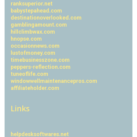
ranksuperior.net
babystepahead.com
destinationoverlooked.com
gamblingamount.com
hillclimbwax.com
hnopse.com
occasionnews.com
lustofmoney.com
timebusinesszone.com
peppers-reflection.com
tuneoflife.com
windowwellmaintenancepros.com
affiliateholder.com
Links
helpdesksoftwares.net