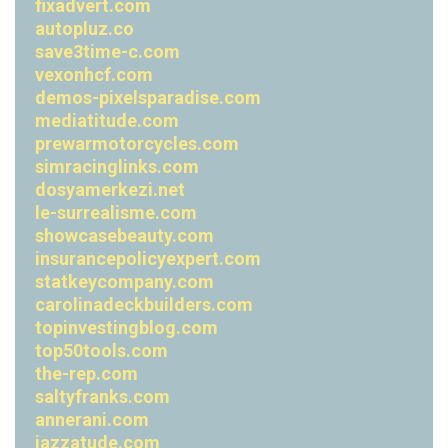
fixadvert.com
autopluz.co
save3time-c.com
vexonhcf.com
demos-pixelsparadise.com
mediatitude.com
prewarmotorcycles.com
simracinglinks.com
dosyamerkezi.net
le-surrealisme.com
showcasebeauty.com
insurancepolicyexpert.com
statkeycompany.com
carolinadeckbuilders.com
topinvestingblog.com
top50tools.com
the-rep.com
saltyfranks.com
annerani.com
jazzatude.com