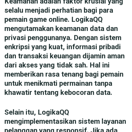
Keamanan adalah faktor krusial yang
selalu menjadi perhatian bagi para
pemain game online. LogikaQQ
mengutamakan keamanan data dan
privasi penggunanya. Dengan sistem
enkripsi yang kuat, informasi pribadi
dan transaksi keuangan dijamin aman
dari akses yang tidak sah. Hal ini
memberikan rasa tenang bagi pemain
untuk menikmati permainan tanpa
khawatir tentang kebocoran data.
Selain itu, LogikaQQ
mengimplementasikan sistem layanan
pelanggan yang responsif. Jika ada