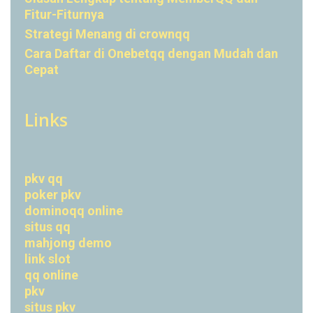
Fitur-Fiturnya
Strategi Menang di crownqq
Cara Daftar di Onebetqq dengan Mudah dan
Cepat
Links
pkv qq
poker pkv
dominoqq online
situs qq
mahjong demo
link slot
qq online
pkv
situs pkv