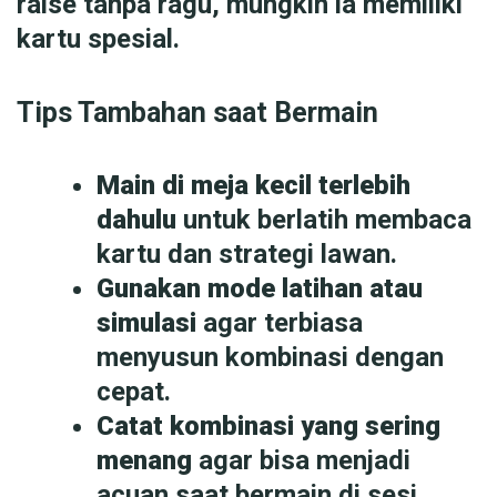
raise tanpa ragu, mungkin ia memiliki
kartu spesial.
Tips Tambahan saat Bermain
Main di meja kecil terlebih
dahulu
untuk berlatih membaca
kartu dan strategi lawan.
Gunakan mode latihan atau
simulasi
agar terbiasa
menyusun kombinasi dengan
cepat.
Catat kombinasi yang sering
menang
agar bisa menjadi
acuan saat bermain di sesi