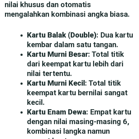
nilai khusus dan otomatis
mengalahkan kombinasi angka biasa.
Kartu Balak (Double)
: Dua kartu
kembar dalam satu tangan.
Kartu Murni Besar
: Total titik
dari keempat kartu lebih dari
nilai tertentu.
Kartu Murni Kecil
: Total titik
keempat kartu bernilai sangat
kecil.
Kartu Enam Dewa
: Empat kartu
dengan nilai masing-masing 6,
kombinasi langka namun