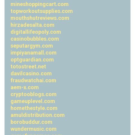
mineshoppingcart.com
topworkoutsupplies.com
mouthshutreviews.com
hirzadesalta.com
digitallifeopoly.com
casinobubbles.com
seputargym.com
impiyanamall.com
optguardian.com
totostreet.net
davilcasino.com
fraudwatchai.com
aem-x.com
cryptooblogs.com
gameuplevel.com
homethestyle.com
amuldistribution.com
borobuddur.com
wundermusic.com