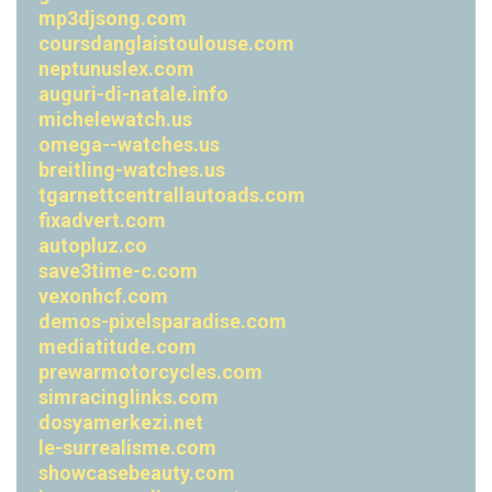
mp3djsong.com
coursdanglaistoulouse.com
neptunuslex.com
auguri-di-natale.info
michelewatch.us
omega--watches.us
breitling-watches.us
tgarnettcentrallautoads.com
fixadvert.com
autopluz.co
save3time-c.com
vexonhcf.com
demos-pixelsparadise.com
mediatitude.com
prewarmotorcycles.com
simracinglinks.com
dosyamerkezi.net
le-surrealisme.com
showcasebeauty.com