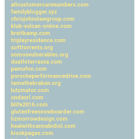
allcustomercarenumbers.com
familyblogger.xyz
chrisjohnslawgroup.com
klub-vulcan-online.com
breitkamp.com
tripleyresidence.com
softtorrents.org
somosvulnerables.org
duatloterrassa.com
pamufon.com
porscheperformancedrive.com
tamethekraken.org
lutzinator.com
ondasrl.com
blife2016.com
glutenfreesnowboarder.com
lizmorrowdesign.com
healwithcannabidiol.com
kioskpages.com