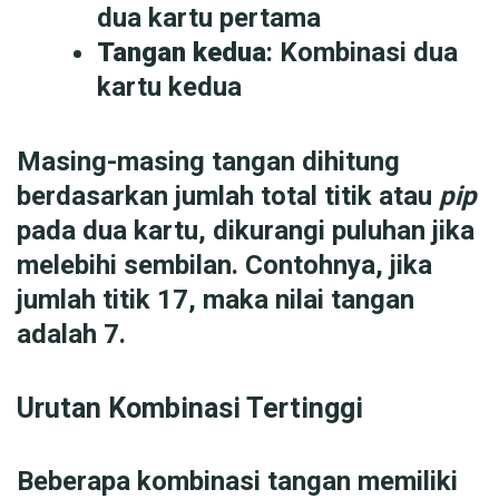
dua kartu pertama
Tangan kedua
: Kombinasi dua
kartu kedua
Masing-masing tangan dihitung
berdasarkan jumlah total titik atau
pip
pada dua kartu, dikurangi puluhan jika
melebihi sembilan. Contohnya, jika
jumlah titik 17, maka nilai tangan
adalah 7.
Urutan Kombinasi Tertinggi
Beberapa kombinasi tangan memiliki