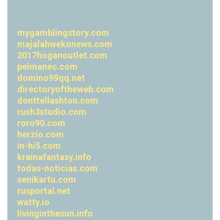
mygamblingstory.com
majalahwekonews.com
2017hoganoutlet.com
pelmanec.com
domino99qq.net
directoryoftheweb.com
donttellashton.com
rush3studio.com
roro90.com
herzio.com
in-hi5.com
krainafantasy.info
todas-noticias.com
senikartu.com
rusportal.net
watty.io
livinginthesun.info