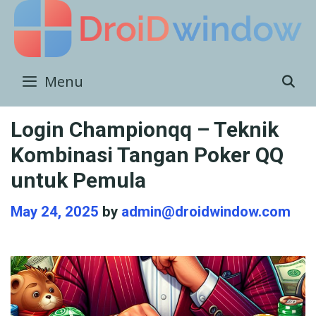
Skip
to
content
Menu
S
Login Championqq – Teknik
Kombinasi Tangan Poker QQ
untuk Pemula
May 24, 2025
by
admin@droidwindow.com