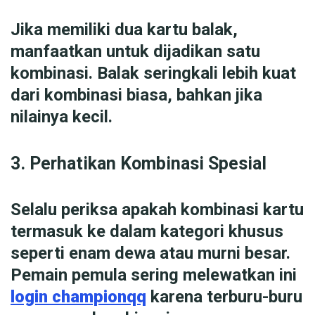
Jika memiliki dua kartu balak,
manfaatkan untuk dijadikan satu
kombinasi. Balak seringkali lebih kuat
dari kombinasi biasa, bahkan jika
nilainya kecil.
3. Perhatikan Kombinasi Spesial
Selalu periksa apakah kombinasi kartu
termasuk ke dalam kategori khusus
seperti enam dewa atau murni besar.
Pemain pemula sering melewatkan ini
login championqq
karena terburu-buru