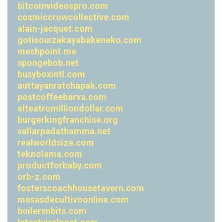
bitcoinvideospro.com
cosmiccrowcollective.com
alain-jacquet.com
gotisouizakayabakeneko.com
meshpoint.me
spongebob.net
busyboxintl.com
auttayanratchapak.com
postcoffeebarva.com
elteatromilliondollar.com
burgerkingfranchise.org
vallarpadathamma.net
realworldsize.com
teknolama.com
productforbaby.com
orb-z.com
fosterscoachhousetavern.com
mesasdecultivoonline.com
boilersnbits.com