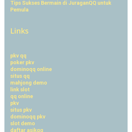
Tips Sukses Bermain di JuraganQQ untuk
Pemula
Links
pkv qq
poker pkv
dominoqq online
situs qq
mahjong demo
link slot
qq online
pkv
situs pkv
dominoqq pkv
slot demo
daftar asikqq