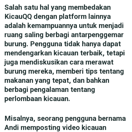
Salah satu hal yang membedakan
KicauQQ dengan platform lainnya
adalah kemampuannya untuk menjadi
ruang saling berbagi antarpenggemar
burung. Pengguna tidak hanya dapat
mendengarkan kicauan terbaik, tetapi
juga mendiskusikan cara merawat
burung mereka, memberi tips tentang
makanan yang tepat, dan bahkan
berbagi pengalaman tentang
perlombaan kicauan.
Misalnya, seorang pengguna bernama
Andi memposting video kicauan