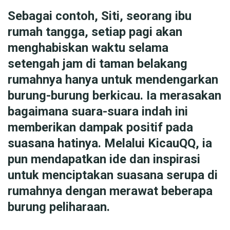
Sebagai contoh, Siti, seorang ibu
rumah tangga, setiap pagi akan
menghabiskan waktu selama
setengah jam di taman belakang
rumahnya hanya untuk mendengarkan
burung-burung berkicau. Ia merasakan
bagaimana suara-suara indah ini
memberikan dampak positif pada
suasana hatinya. Melalui KicauQQ, ia
pun mendapatkan ide dan inspirasi
untuk menciptakan suasana serupa di
rumahnya dengan merawat beberapa
burung peliharaan.