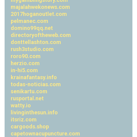
majalahwekonews.com
2017hoganoutlet.com
pelmanec.com
domino99qq.net
directoryoftheweb.com
donttellashton.com
rush3studio.com
roro90.com
herzio.com
in-hi5.com
krainafantasy.info
todas-noticias.com
senikartu.com
rusportal.net
watty.io
livinginthesun.info
itsriz.com
cargoods.shop
capetownacupuncture.com