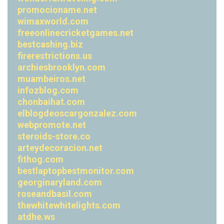
promocioname.net
wimaxworld.com
freeonlinecricketgames.net
bestcashing.biz
firerestrictions.us
archiesbrooklyn.com
muambeiros.net
infozblog.com
chonbaihat.com
elblogdeoscargonzalez.com
webpromote.net
steroids-store.co
arteydecoracion.net
fithog.com
bestlaptopbestmonitor.com
georginaryland.com
roseandbasil.com
thewhitewhitelights.com
atdhe.ws