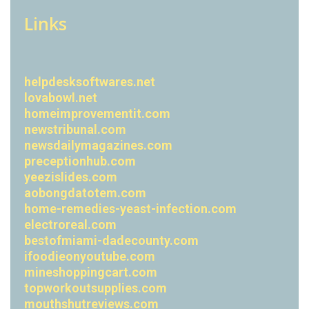
Links
helpdesksoftwares.net
lovabowl.net
homeimprovementit.com
newstribunal.com
newsdailymagazines.com
preceptionhub.com
yeezislides.com
aobongdatotem.com
home-remedies-yeast-infection.com
electroreal.com
bestofmiami-dadecounty.com
ifoodieonyoutube.com
mineshoppingcart.com
topworkoutsupplies.com
mouthshutreviews.com