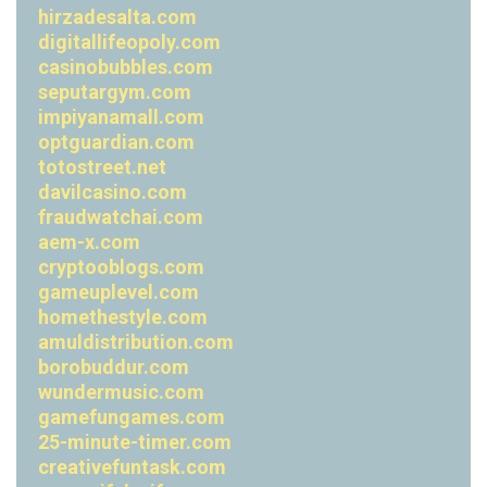
hirzadesalta.com
digitallifeopoly.com
casinobubbles.com
seputargym.com
impiyanamall.com
optguardian.com
totostreet.net
davilcasino.com
fraudwatchai.com
aem-x.com
cryptooblogs.com
gameuplevel.com
homethestyle.com
amuldistribution.com
borobuddur.com
wundermusic.com
gamefungames.com
25-minute-timer.com
creativefuntask.com