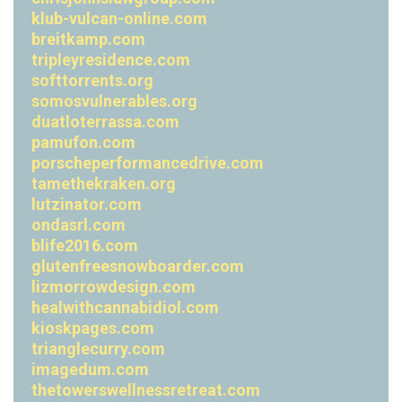
klub-vulcan-online.com
breitkamp.com
tripleyresidence.com
softtorrents.org
somosvulnerables.org
duatloterrassa.com
pamufon.com
porscheperformancedrive.com
tamethekraken.org
lutzinator.com
ondasrl.com
blife2016.com
glutenfreesnowboarder.com
lizmorrowdesign.com
healwithcannabidiol.com
kioskpages.com
trianglecurry.com
imagedum.com
thetowerswellnessretreat.com