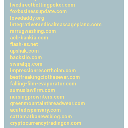
livedirectbettingpoker.com
foxbusinessupdate.com
lovedaddy.org
integrativemedicalmassageplano.com
mrrugwashing.com
acb-bankia.com
flash-es.net
upshak.com
backsilo.com
siviralqq.com
impressionresorthoian.com
bestfreakingclothesever.com
falling-film-evaporator.com
sumuslawfirm.com
nursingprowriters.com
greenmountainthreadwear.com
acutedispensary.com
sattamatkanewsblog.com
cryptocurrencytradingcn.com