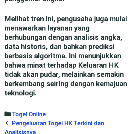
Melihat tren ini, pengusaha juga mulai
menawarkan layanan yang
berhubungan dengan analisis angka,
data historis, dan bahkan prediksi
berbasis algoritma. Ini menunjukkan
bahwa minat terhadap Keluaran HK
tidak akan pudar, melainkan semakin
berkembang seiring dengan kemajuan
teknologi.
Categories
Togel Online
Post
Pengeluaran Togel HK Terkini dan
navigation
Analisisnya