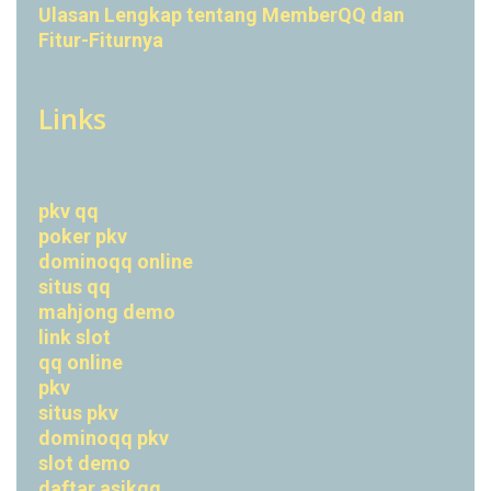
Ulasan Lengkap tentang MemberQQ dan
Fitur-Fiturnya
Links
pkv qq
poker pkv
dominoqq online
situs qq
mahjong demo
link slot
qq online
pkv
situs pkv
dominoqq pkv
slot demo
daftar asikqq