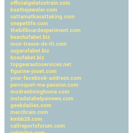
officialgelatostrain.com
kaethejeweler.com
sattamatkasattaking.com
onepetlife.com
thebillboardexperiment.com
beachufabet.biz
mon-tresse-de-lit.com
sugarufabet.biz
boxufabet.biz
topgearautoservices.net
figurine-jouet.com
your-facebook-address.com
perroquet-ma-passion.com
modrenlivinghome.com
instadatahelpainews.com
geekdailies.com
merchrain.com
kmbb28.com
callreportsforum.com
sokmilya.com