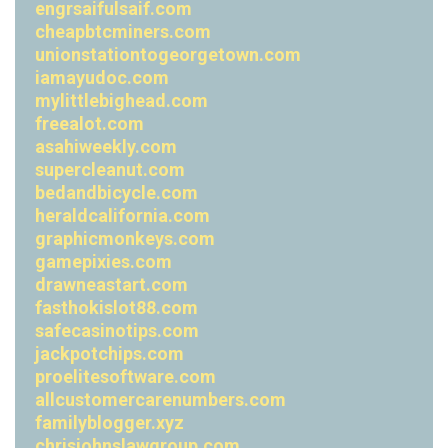
engrsaifulsaif.com
cheapbtcminers.com
unionstationtogeorgetown.com
iamayudoc.com
mylittlebighead.com
freealot.com
asahiweekly.com
supercleanut.com
bedandbicycle.com
heraldcalifornia.com
graphicmonkeys.com
gamepixies.com
drawneastart.com
fasthokislot88.com
safecasinotips.com
jackpotchips.com
proelitesoftware.com
allcustomercarenumbers.com
familyblogger.xyz
chrisjohnslawgroup.com