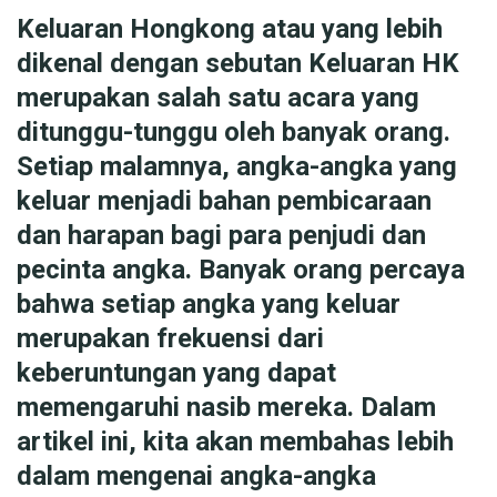
Keluaran Hongkong atau yang lebih
dikenal dengan sebutan Keluaran HK
merupakan salah satu acara yang
ditunggu-tunggu oleh banyak orang.
Setiap malamnya, angka-angka yang
keluar menjadi bahan pembicaraan
dan harapan bagi para penjudi dan
pecinta angka. Banyak orang percaya
bahwa setiap angka yang keluar
merupakan frekuensi dari
keberuntungan yang dapat
memengaruhi nasib mereka. Dalam
artikel ini, kita akan membahas lebih
dalam mengenai angka-angka