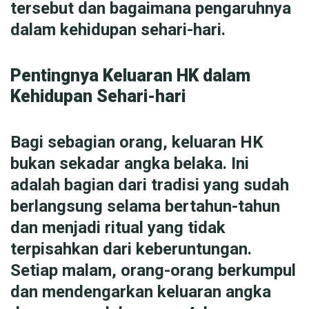
tersebut dan bagaimana pengaruhnya
dalam kehidupan sehari-hari.
Pentingnya Keluaran HK dalam
Kehidupan Sehari-hari
Bagi sebagian orang, keluaran HK
bukan sekadar angka belaka. Ini
adalah bagian dari tradisi yang sudah
berlangsung selama bertahun-tahun
dan menjadi ritual yang tidak
terpisahkan dari keberuntungan.
Setiap malam, orang-orang berkumpul
dan mendengarkan keluaran angka