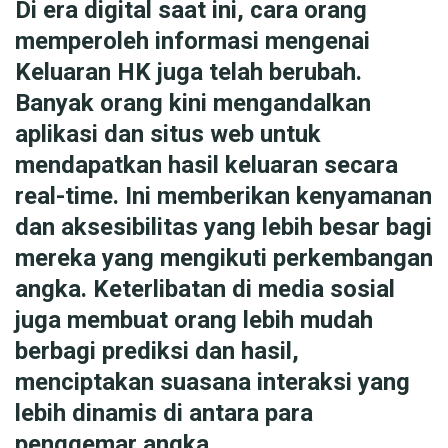
Di era digital saat ini, cara orang
memperoleh informasi mengenai
Keluaran HK juga telah berubah.
Banyak orang kini mengandalkan
aplikasi dan situs web untuk
mendapatkan hasil keluaran secara
real-time. Ini memberikan kenyamanan
dan aksesibilitas yang lebih besar bagi
mereka yang mengikuti perkembangan
angka. Keterlibatan di media sosial
juga membuat orang lebih mudah
berbagi prediksi dan hasil,
menciptakan suasana interaksi yang
lebih dinamis di antara para
penggemar angka.