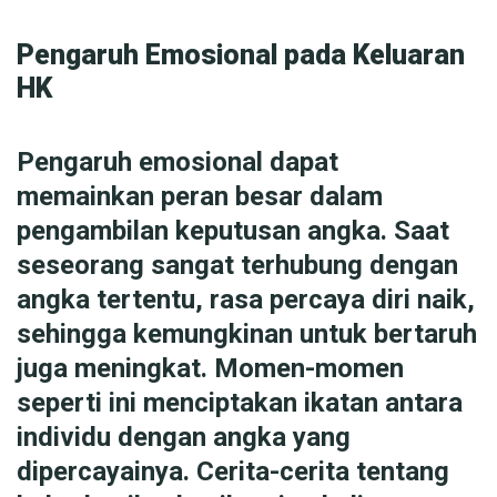
Pengaruh Emosional pada Keluaran
HK
Pengaruh emosional dapat
memainkan peran besar dalam
pengambilan keputusan angka. Saat
seseorang sangat terhubung dengan
angka tertentu, rasa percaya diri naik,
sehingga kemungkinan untuk bertaruh
juga meningkat. Momen-momen
seperti ini menciptakan ikatan antara
individu dengan angka yang
dipercayainya. Cerita-cerita tentang