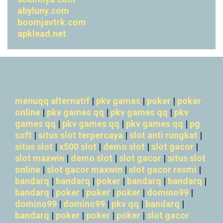
abyluny.com
boomjavtrk.com
apklead.net
menuqq alternatif
|
pkv games
|
poker
|
poker
online
|
pkv games qq
|
pkv games qq
|
pkv
games qq
|
pkv games qq
|
pkv games qq
|
pg
soft
|
situs slot terpercaya
|
slot anti rungkat
|
situs slot
|
x500 slot
|
demo slot
|
slot gacor
|
slot maxwin
|
demo slot
|
slot gacor
|
situs slot
online
|
slot gacor maxwin
|
slot gacor resmi
|
bandarq
|
bandarq
|
poker
|
bandarq
|
bandarq
|
bandarq
|
poker
|
poker
|
poker
|
domino99
|
domino99
|
domino99
|
pkv qq
|
bandarq
|
bandarq
|
poker
|
poker
|
poker
|
slot gacor