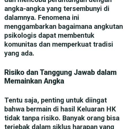
angka-angka yang tersembunyi di
dalamnya. Fenomena ini
menggambarkan bagaimana angkutan
psikologis dapat membentuk
komunitas dan memperkuat tradisi
yang ada.
Risiko dan Tanggung Jawab dalam
Memainkan Angka
Tentu saja, penting untuk diingat
bahwa bermain di hasil Keluaran HK
tidak tanpa risiko. Banyak orang bisa
terjebak dalam siklus harapan yang