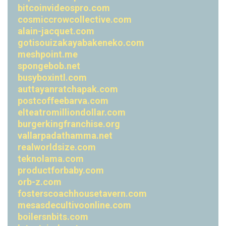
bitcoinvideospro.com
cosmiccrowcollective.com
alain-jacquet.com
gotisouizakayabakeneko.com
meshpoint.me
spongebob.net
busyboxintl.com
auttayanratchapak.com
postcoffeebarva.com
elteatromilliondollar.com
burgerkingfranchise.org
vallarpadathamma.net
realworldsize.com
teknolama.com
productforbaby.com
orb-z.com
fosterscoachhousetavern.com
mesasdecultivoonline.com
boilersnbits.com