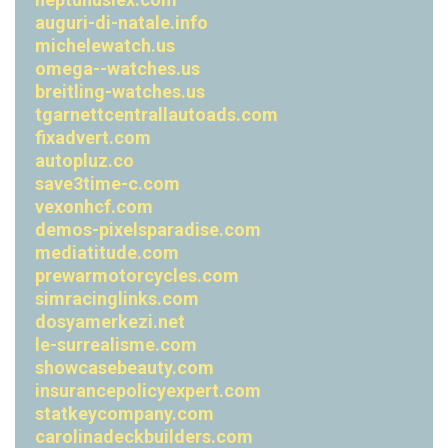
auguri-di-natale.info
michelewatch.us
omega--watches.us
breitling-watches.us
tgarnettcentrallautoads.com
fixadvert.com
autopluz.co
save3time-c.com
vexonhcf.com
demos-pixelsparadise.com
mediatitude.com
prewarmotorcycles.com
simracinglinks.com
dosyamerkezi.net
le-surrealisme.com
showcasebeauty.com
insurancepolicyexpert.com
statkeycompany.com
carolinadeckbuilders.com