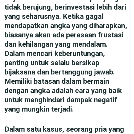
tidak berujung, berinvestasi lebih dari
yang seharusnya. Ketika gagal
mendapatkan angka yang diharapkan,
biasanya akan ada perasaan frustasi
dan kehilangan yang mendalam.
Dalam mencari keberuntungan,
penting untuk selalu bersikap
bijaksana dan bertanggung jawab.
Memiliki batasan dalam bermain
dengan angka adalah cara yang baik
untuk menghindari dampak negatif
yang mungkin terjadi.
Dalam satu kasus, seorang pria yang