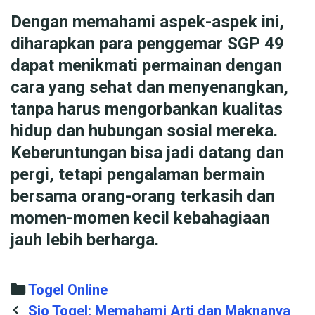
Dengan memahami aspek-aspek ini,
diharapkan para penggemar SGP 49
dapat menikmati permainan dengan
cara yang sehat dan menyenangkan,
tanpa harus mengorbankan kualitas
hidup dan hubungan sosial mereka.
Keberuntungan bisa jadi datang dan
pergi, tetapi pengalaman bermain
bersama orang-orang terkasih dan
momen-momen kecil kebahagiaan
jauh lebih berharga.
Categories
Togel Online
Post
Sio Togel: Memahami Arti dan Maknanya