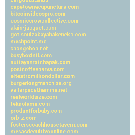
capetownacupuncture.com
bitcoinvideospro.com
cosmiccrowcollective.com
alain-jacquet.com
gotisouizakayabakeneko.com
meshpoint.me
spongebob.net
busyboxintl.com
auttayanratchapak.com
postcoffeebarva.com
elteatromilliondollar.com
burgerkingfranchise.org
vallarpadathamma.net
realworldsize.com
teknolama.com
productforbaby.com
orb-z.com
fosterscoachhousetavern.com
mesasdecultivoonline.com