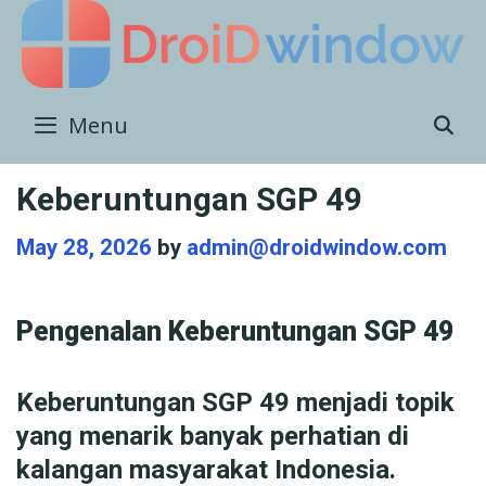
Skip
to
content
Menu
S
Keberuntungan SGP 49
May 28, 2026
by
admin@droidwindow.com
Pengenalan Keberuntungan SGP 49
Keberuntungan SGP 49 menjadi topik
yang menarik banyak perhatian di
kalangan masyarakat Indonesia.