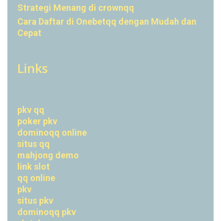
Strategi Menang di crownqq
Cara Daftar di Onebetqq dengan Mudah dan
Cepat
Links
pkv qq
poker pkv
dominoqq online
situs qq
mahjong demo
link slot
qq online
pkv
situs pkv
dominoqq pkv