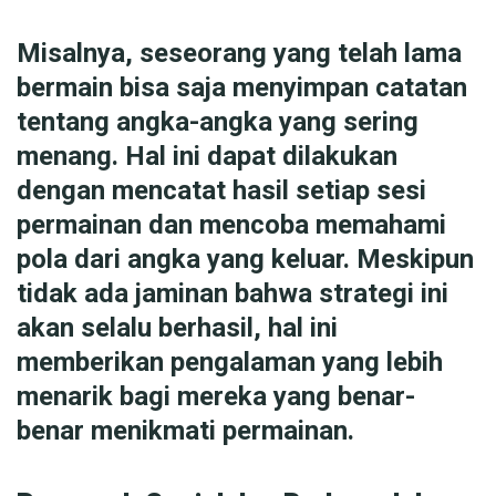
Misalnya, seseorang yang telah lama
bermain bisa saja menyimpan catatan
tentang angka-angka yang sering
menang. Hal ini dapat dilakukan
dengan mencatat hasil setiap sesi
permainan dan mencoba memahami
pola dari angka yang keluar. Meskipun
tidak ada jaminan bahwa strategi ini
akan selalu berhasil, hal ini
memberikan pengalaman yang lebih
menarik bagi mereka yang benar-
benar menikmati permainan.