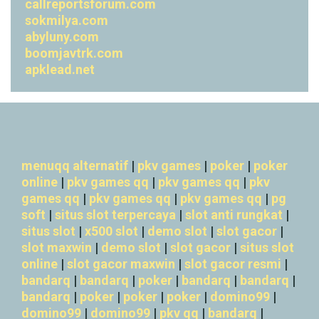
callreportsforum.com
sokmilya.com
abyluny.com
boomjavtrk.com
apklead.net
menuqq alternatif
|
pkv games
|
poker
|
poker
online
|
pkv games qq
|
pkv games qq
|
pkv
games qq
|
pkv games qq
|
pkv games qq
|
pg
soft
|
situs slot terpercaya
|
slot anti rungkat
|
situs slot
|
x500 slot
|
demo slot
|
slot gacor
|
slot maxwin
|
demo slot
|
slot gacor
|
situs slot
online
|
slot gacor maxwin
|
slot gacor resmi
|
bandarq
|
bandarq
|
poker
|
bandarq
|
bandarq
|
bandarq
|
poker
|
poker
|
poker
|
domino99
|
domino99
|
domino99
|
pkv qq
|
bandarq
|