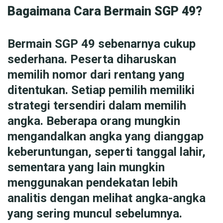
Bagaimana Cara Bermain SGP 49?
Bermain SGP 49 sebenarnya cukup
sederhana. Peserta diharuskan
memilih nomor dari rentang yang
ditentukan. Setiap pemilih memiliki
strategi tersendiri dalam memilih
angka. Beberapa orang mungkin
mengandalkan angka yang dianggap
keberuntungan, seperti tanggal lahir,
sementara yang lain mungkin
menggunakan pendekatan lebih
analitis dengan melihat angka-angka
yang sering muncul sebelumnya.