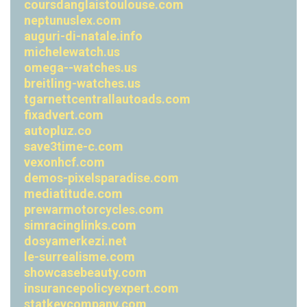
coursdanglaistoulouse.com
neptunuslex.com
auguri-di-natale.info
michelewatch.us
omega--watches.us
breitling-watches.us
tgarnettcentrallautoads.com
fixadvert.com
autopluz.co
save3time-c.com
vexonhcf.com
demos-pixelsparadise.com
mediatitude.com
prewarmotorcycles.com
simracinglinks.com
dosyamerkezi.net
le-surrealisme.com
showcasebeauty.com
insurancepolicyexpert.com
statkeycompany.com