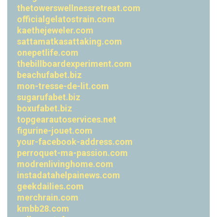
thetowerswellnessretreat.com
officialgelatostrain.com
kaethejeweler.com
sattamatkasattaking.com
onepetlife.com
thebillboardexperiment.com
beachufabet.biz
mon-tresse-de-lit.com
sugarufabet.biz
boxufabet.biz
topgearautoservices.net
figurine-jouet.com
your-facebook-address.com
perroquet-ma-passion.com
modrenlivinghome.com
instadatahelpainews.com
geekdailies.com
merchrain.com
kmbb28.com