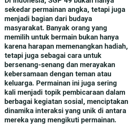
Di Indonesia, SGP 49 bukan hanya
sekedar permainan angka, tetapi juga
menjadi bagian dari budaya
masyarakat. Banyak orang yang
memilih untuk bermain bukan hanya
karena harapan memenangkan hadiah,
tetapi juga sebagai cara untuk
bersenang-senang dan merayakan
kebersamaan dengan teman atau
keluarga. Permainan ini juga sering
kali menjadi topik pembicaraan dalam
berbagai kegiatan sosial, menciptakan
dinamika interaksi yang unik di antara
mereka yang mengikuti permainan.