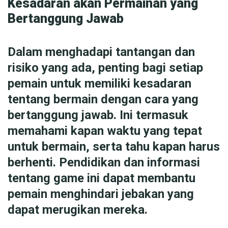
Kesadaran akan Permainan yang
Bertanggung Jawab
Dalam menghadapi tantangan dan
risiko yang ada, penting bagi setiap
pemain untuk memiliki kesadaran
tentang bermain dengan cara yang
bertanggung jawab. Ini termasuk
memahami kapan waktu yang tepat
untuk bermain, serta tahu kapan harus
berhenti. Pendidikan dan informasi
tentang game ini dapat membantu
pemain menghindari jebakan yang
dapat merugikan mereka.