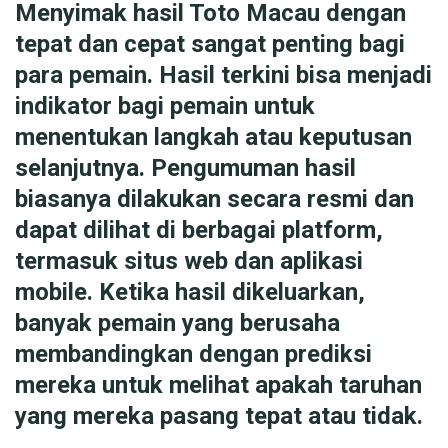
Menyimak hasil Toto Macau dengan
tepat dan cepat sangat penting bagi
para pemain. Hasil terkini bisa menjadi
indikator bagi pemain untuk
menentukan langkah atau keputusan
selanjutnya. Pengumuman hasil
biasanya dilakukan secara resmi dan
dapat dilihat di berbagai platform,
termasuk situs web dan aplikasi
mobile. Ketika hasil dikeluarkan,
banyak pemain yang berusaha
membandingkan dengan prediksi
mereka untuk melihat apakah taruhan
yang mereka pasang tepat atau tidak.