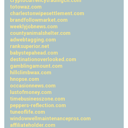
cryptocurrencytradingcn.com
totowaz.com
charlestonwipesettlement.com
brandfollowmarket.com
weeklyjobnews.com
countyanimalshelter.com
adwebtagging.com
ranksuperior.net
babystepahead.com
destinationoverlooked.com
gamblingamount.com
hillclimbwax.com
hnopse.com
occasionnews.com
lustofmoney.com
timebusinesszone.com
peppers-reflection.com
tuneoflife.com
windowwellmaintenancepros.com
affiliateholder.com