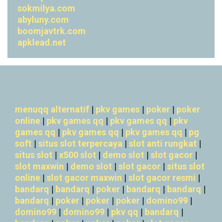
sokmilya.com
abyluny.com
boomjavtrk.com
apklead.net
menuqq alternatif
|
pkv games
|
poker
|
poker
online
|
pkv games qq
|
pkv games qq
|
pkv
games qq
|
pkv games qq
|
pkv games qq
|
pg
soft
|
situs slot terpercaya
|
slot anti rungkat
|
situs slot
|
x500 slot
|
demo slot
|
slot gacor
|
slot maxwin
|
demo slot
|
slot gacor
|
situs slot
online
|
slot gacor maxwin
|
slot gacor resmi
|
bandarq
|
bandarq
|
poker
|
bandarq
|
bandarq
|
bandarq
|
poker
|
poker
|
poker
|
domino99
|
domino99
|
domino99
|
pkv qq
|
bandarq
|