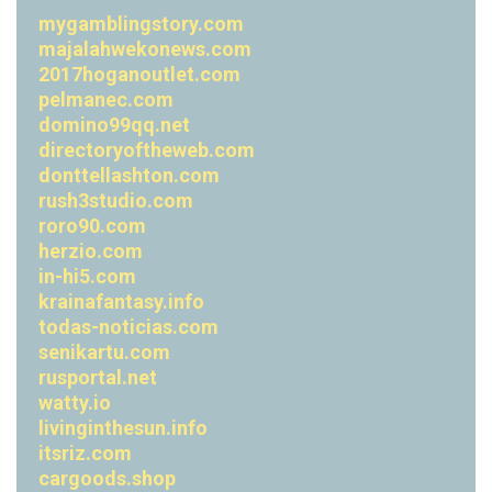
mygamblingstory.com
majalahwekonews.com
2017hoganoutlet.com
pelmanec.com
domino99qq.net
directoryoftheweb.com
donttellashton.com
rush3studio.com
roro90.com
herzio.com
in-hi5.com
krainafantasy.info
todas-noticias.com
senikartu.com
rusportal.net
watty.io
livinginthesun.info
itsriz.com
cargoods.shop