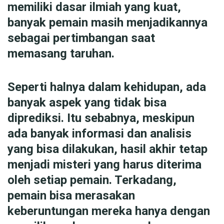
memiliki dasar ilmiah yang kuat,
banyak pemain masih menjadikannya
sebagai pertimbangan saat
memasang taruhan.
Seperti halnya dalam kehidupan, ada
banyak aspek yang tidak bisa
diprediksi. Itu sebabnya, meskipun
ada banyak informasi dan analisis
yang bisa dilakukan, hasil akhir tetap
menjadi misteri yang harus diterima
oleh setiap pemain. Terkadang,
pemain bisa merasakan
keberuntungan mereka hanya dengan