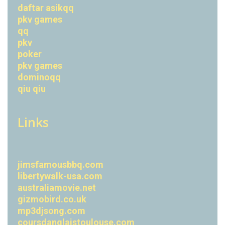
daftar asikqq
pkv games
qq
pkv
poker
pkv games
dominoqq
qiu qiu
Links
jimsfamousbbq.com
libertywalk-usa.com
australiamovie.net
gizmobird.co.uk
mp3djsong.com
coursdanglaistoulouse.com