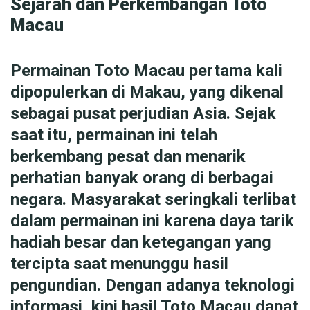
Sejarah dan Perkembangan Toto
Macau
Permainan Toto Macau pertama kali
dipopulerkan di Makau, yang dikenal
sebagai pusat perjudian Asia. Sejak
saat itu, permainan ini telah
berkembang pesat dan menarik
perhatian banyak orang di berbagai
negara. Masyarakat seringkali terlibat
dalam permainan ini karena daya tarik
hadiah besar dan ketegangan yang
tercipta saat menunggu hasil
pengundian. Dengan adanya teknologi
informasi, kini hasil Toto Macau dapat