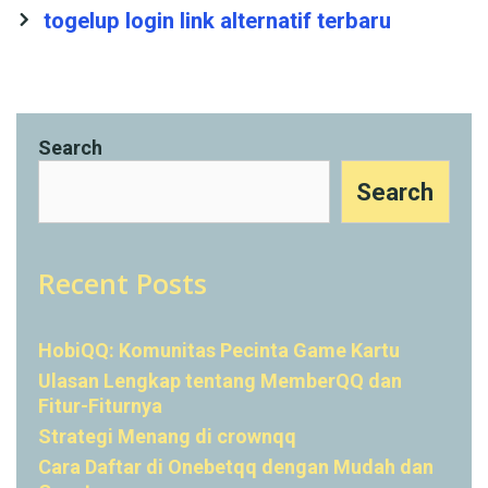
navigation
togelup login link alternatif terbaru
Search
Search
Recent Posts
HobiQQ: Komunitas Pecinta Game Kartu
Ulasan Lengkap tentang MemberQQ dan
Fitur-Fiturnya
Strategi Menang di crownqq
Cara Daftar di Onebetqq dengan Mudah dan