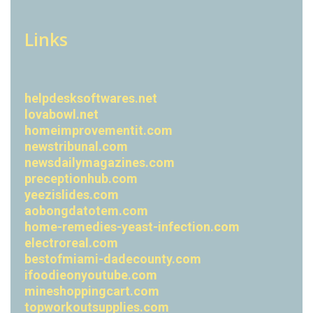
Links
helpdesksoftwares.net
lovabowl.net
homeimprovementit.com
newstribunal.com
newsdailymagazines.com
preceptionhub.com
yeezislides.com
aobongdatotem.com
home-remedies-yeast-infection.com
electroreal.com
bestofmiami-dadecounty.com
ifoodieonyoutube.com
mineshoppingcart.com
topworkoutsupplies.com