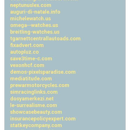
neptunuslex.com
auguri-di-natale.info
michelewatch.us
omega--watches.us
breitling-watches.us
tgarnettcentrallautoads.com
fixadvert.com
autopluz.co
save3time-c.com
vexonhcf.com
demos-pixelsparadise.com
mediatitude.com
prewarmotorcycles.com
simracinglinks.com
dosyamerkezi.net
le-surrealisme.com
showcasebeauty.com
insurancepolicyexpert.com
statkeycompany.com