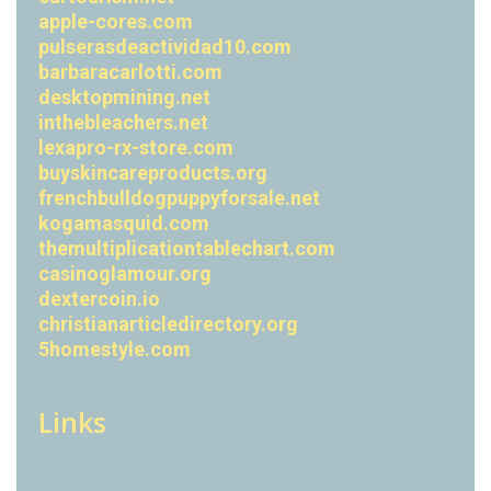
apple-cores.com
pulserasdeactividad10.com
barbaracarlotti.com
desktopmining.net
inthebleachers.net
lexapro-rx-store.com
buyskincareproducts.org
frenchbulldogpuppyforsale.net
kogamasquid.com
themultiplicationtablechart.com
casinoglamour.org
dextercoin.io
christianarticledirectory.org
5homestyle.com
Links