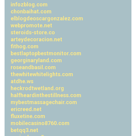
infozblog.com
chonbaihat.com
elblogdeoscargonzalez.com
webpromote.net
steroids-store.co
arteydecoracion.net
fithog.com
bestlaptopbestmonitor.com
georginaryland.com
roseandbasil.com
thewhitewhitelights.com
atdhe.ws
heckrodtwetland.org
halfheardinthestillness.com
mybestmassagechair.com
ericreed.net
fluxetine.com
mobilecasino8760.com
betqq3.net