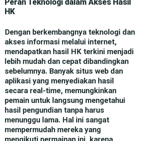
Peran Teknologi dalam Akses Hasil
HK
Dengan berkembangnya teknologi dan
akses informasi melalui internet,
mendapatkan hasil HK terkini menjadi
lebih mudah dan cepat dibandingkan
sebelumnya. Banyak situs web dan
aplikasi yang menyediakan hasil
secara real-time, memungkinkan
pemain untuk langsung mengetahui
hasil pengundian tanpa harus
menunggu lama. Hal ini sangat
mempermudah mereka yang
mengikuti permainan ini, karena