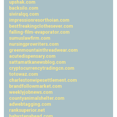
upshak.com
backsilo.com
siviralqq.com
impressionresorthoian.com
bestfreakingclothesever.com
falling-film-evaporator.com
sumuslawfirm.com
nursingprowriters.com
greenmountainthreadwear.com
acutedispensary.com
sattamatkanewsblog.com
cryptocurrencytradingcn.com
totowaz.com
charlestonwipesettlement.com
brandfollowmarket.com
weeklyjobnews.com
countyanimalshelter.com
adwebtagging.com
ranksuperior.net
babystepahead.com