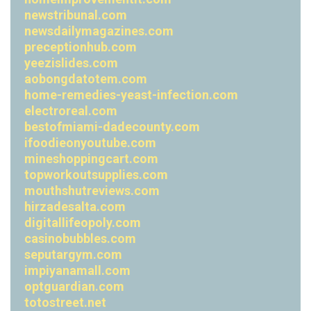
newstribunal.com
newsdailymagazines.com
preceptionhub.com
yeezislides.com
aobongdatotem.com
home-remedies-yeast-infection.com
electroreal.com
bestofmiami-dadecounty.com
ifoodieonyoutube.com
mineshoppingcart.com
topworkoutsupplies.com
mouthshutreviews.com
hirzadesalta.com
digitallifeopoly.com
casinobubbles.com
seputargym.com
impiyanamall.com
optguardian.com
totostreet.net