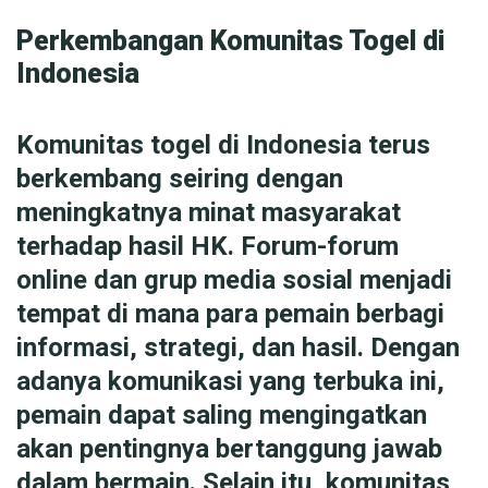
Perkembangan Komunitas Togel di
Indonesia
Komunitas togel di Indonesia terus
berkembang seiring dengan
meningkatnya minat masyarakat
terhadap hasil HK. Forum-forum
online dan grup media sosial menjadi
tempat di mana para pemain berbagi
informasi, strategi, dan hasil. Dengan
adanya komunikasi yang terbuka ini,
pemain dapat saling mengingatkan
akan pentingnya bertanggung jawab
dalam bermain. Selain itu, komunitas