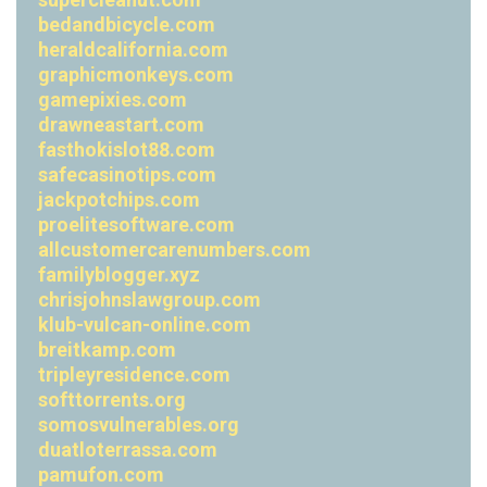
bedandbicycle.com
heraldcalifornia.com
graphicmonkeys.com
gamepixies.com
drawneastart.com
fasthokislot88.com
safecasinotips.com
jackpotchips.com
proelitesoftware.com
allcustomercarenumbers.com
familyblogger.xyz
chrisjohnslawgroup.com
klub-vulcan-online.com
breitkamp.com
tripleyresidence.com
softtorrents.org
somosvulnerables.org
duatloterrassa.com
pamufon.com