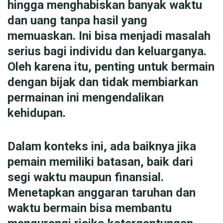
hingga menghabiskan banyak waktu
dan uang tanpa hasil yang
memuaskan. Ini bisa menjadi masalah
serius bagi individu dan keluarganya.
Oleh karena itu, penting untuk bermain
dengan bijak dan tidak membiarkan
permainan ini mengendalikan
kehidupan.
Dalam konteks ini, ada baiknya jika
pemain memiliki batasan, baik dari
segi waktu maupun finansial.
Menetapkan anggaran taruhan dan
waktu bermain bisa membantu