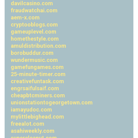
davilcasino.com
fraudwatchai.com
aem-x.com
cryptooblogs.com
gameuplevel.com
homethestyle.com
amuldistribution.com
borobuddur.com
wundermusic.com
gamefungames.com
25-minute-timer.com
creativefuntask.com
engrsaifulsaif.com
cheapbtcminers.com
unionstationtogeorgetown.com
iamayudoc.com
mylittlebighead.com
freealot.com
asahiweekly.com
supercleanut.com