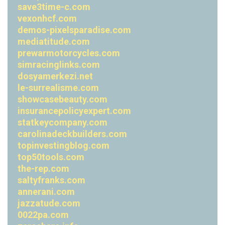
save3time-c.com
vexonhcf.com
demos-pixelsparadise.com
mediatitude.com
prewarmotorcycles.com
simracinglinks.com
dosyamerkezi.net
le-surrealisme.com
showcasebeauty.com
insurancepolicyexpert.com
statkeycompany.com
carolinadeckbuilders.com
topinvestingblog.com
top50tools.com
the-rep.com
saltyfranks.com
annerani.com
jazzatude.com
0022pa.com