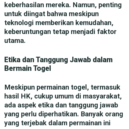
keberhasilan mereka. Namun, penting
untuk diingat bahwa meskipun
teknologi memberikan kemudahan,
keberuntungan tetap menjadi faktor
utama.
Etika dan Tanggung Jawab dalam
Bermain Togel
Meskipun permainan togel, termasuk
hasil HK, cukup umum di masyarakat,
ada aspek etika dan tanggung jawab
yang perlu diperhatikan. Banyak orang
yang terjebak dalam permainan ini