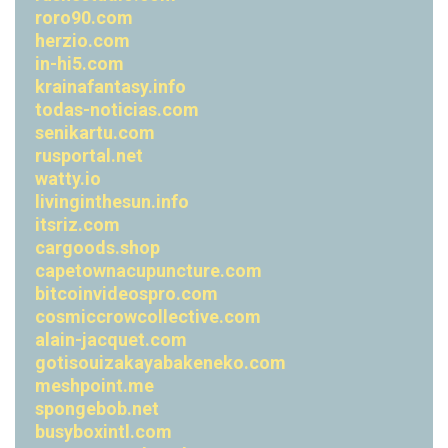
roro90.com
herzio.com
in-hi5.com
krainafantasy.info
todas-noticias.com
senikartu.com
rusportal.net
watty.io
livinginthesun.info
itsriz.com
cargoods.shop
capetownacupuncture.com
bitcoinvideospro.com
cosmiccrowcollective.com
alain-jacquet.com
gotisouizakayabakeneko.com
meshpoint.me
spongebob.net
busyboxintl.com