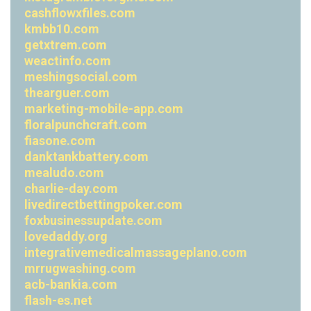
cashflowxfiles.com
kmbb10.com
getxtrem.com
weactinfo.com
meshingsocial.com
thearguer.com
marketing-mobile-app.com
floralpunchcraft.com
fiasone.com
danktankbattery.com
mealudo.com
charlie-day.com
livedirectbettingpoker.com
foxbusinessupdate.com
lovedaddy.org
integrativemedicalmassageplano.com
mrrugwashing.com
acb-bankia.com
flash-es.net