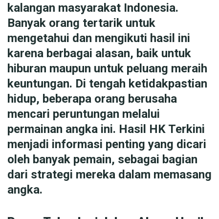
kalangan masyarakat Indonesia.
Banyak orang tertarik untuk
mengetahui dan mengikuti hasil ini
karena berbagai alasan, baik untuk
hiburan maupun untuk peluang meraih
keuntungan. Di tengah ketidakpastian
hidup, beberapa orang berusaha
mencari peruntungan melalui
permainan angka ini. Hasil HK Terkini
menjadi informasi penting yang dicari
oleh banyak pemain, sebagai bagian
dari strategi mereka dalam memasang
angka.