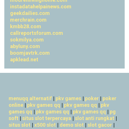
instadatahelpainews.com
geekdailies.com
merchrain.com
kmbb28.com
callreportsforum.com
sokmilya.com
abyluny.com
boomjavtrk.com
apklead.net
menuqq alternatif
|
pkv games
|
poker
|
poker
online
|
pkv games qq
|
pkv games qq
|
pkv
games qq
|
pkv games qq
|
pkv games qq
|
pg
soft
|
situs slot terpercaya
|
slot anti rungkat
|
situs slot
|
x500 slot
|
demo slot
|
slot gacor
|