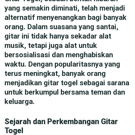
yang semakin diminati, telah menjadi
alternatif menyenangkan bagi banyak
orang. Dalam suasana yang santai,
gitar ini tidak hanya sekadar alat
musik, tetapi juga alat untuk
bersosialisasi dan menghabiskan
waktu. Dengan popularitasnya yang
terus meningkat, banyak orang
menjadikan gitar togel sebagai sarana
untuk berkumpul bersama teman dan
keluarga.
Sejarah dan Perkembangan Gitar
Togel