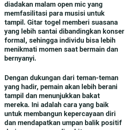
diadakan malam open mic yang
memfasilitasi para musisi untuk
tampil. Gitar togel memberi suasana
yang lebih santai dibandingkan konser
formal, sehingga individu bisa lebih
menikmati momen saat bermain dan
bernyanyi.
Dengan dukungan dari teman-teman
yang hadir, pemain akan lebih berani
tampil dan menunjukkan bakat
mereka. Ini adalah cara yang baik
untuk membangun kepercayaan diri
dan mendapatkan umpan balik positif