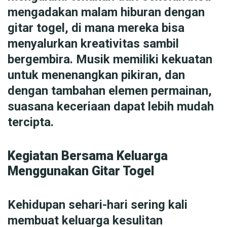
mengadakan malam hiburan dengan
gitar togel, di mana mereka bisa
menyalurkan kreativitas sambil
bergembira. Musik memiliki kekuatan
untuk menenangkan pikiran, dan
dengan tambahan elemen permainan,
suasana keceriaan dapat lebih mudah
tercipta.
Kegiatan Bersama Keluarga
Menggunakan Gitar Togel
Kehidupan sehari-hari sering kali
membuat keluarga kesulitan