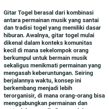
Gitar Togel berasal dari kombinasi
antara permainan musik yang santai
dan tradisi togel yang memiliki dasar
hiburan. Awalnya, gitar togel mulai
dikenal dalam konteks komunitas
kecil di mana sekelompok orang
berkumpul untuk bermain musik
sekaligus menikmati permainan yang
mengasah keberuntungan. Seiring
berjalannya waktu, konsep ini
berkembang menjadi lebih
terorganisir, di mana orang-orang bisa
menggabungkan permainan dan