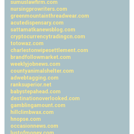
sumuslawfirm.com
nursingprowriters.com
greenmountainthreadwear.com
acutedispensary.com
sattamatkanewsblog.com
cryptocurrencytradingcn.com
totowaz.com
charlestonwipesettlement.com
brandfollowmarket.com
weeklyjobnews.com
countyanimalshelter.com
adwebtagging.com
ranksuperior.net
babystepahead.com
destinationoverlooked.com
gamblingamount.com
hillclimbwax.com
hnopse.com
occasionnews.com
lustofmoney.com