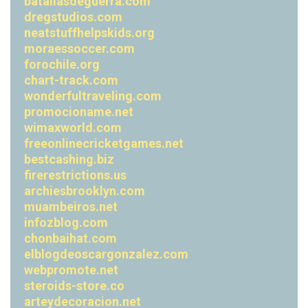
batallasdeguerra.com
dregstudios.com
neatstuffhelpskids.org
moraessoccer.com
forochile.org
chart-track.com
wonderfultraveling.com
promocioname.net
wimaxworld.com
freeonlinecricketgames.net
bestcashing.biz
firerestrictions.us
archiesbrooklyn.com
muambeiros.net
infozblog.com
chonbaihat.com
elblogdeoscargonzalez.com
webpromote.net
steroids-store.co
arteydecoracion.net