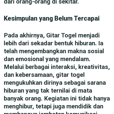
dari orang-orang di sekitar.
Kesimpulan yang Belum Tercapai
Pada akhirnya, Gitar Togel menjadi
lebih dari sekadar bentuk hiburan. Ia
telah mengembangkan makna sosial
dan emosional yang mendalam.
Melalui berbagai interaksi, kreativitas,
dan kebersamaan, gitar togel
mengukuhkan dirinya sebagai sarana
hiburan yang tak ternilai di mata
banyak orang. Kegiatan ini tidak hanya
menghibur, tetapi juga mendidik dan