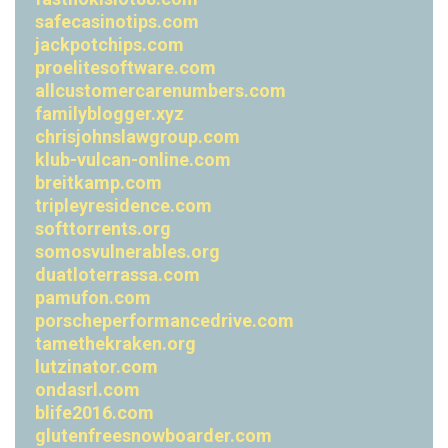
safecasinotips.com
jackpotchips.com
proelitesoftware.com
allcustomercarenumbers.com
familyblogger.xyz
chrisjohnslawgroup.com
klub-vulcan-online.com
breitkamp.com
tripleyresidence.com
softtorrents.org
somosvulnerables.org
duatloterrassa.com
pamufon.com
porscheperformancedrive.com
tamethekraken.org
lutzinator.com
ondasrl.com
blife2016.com
glutenfreesnowboarder.com