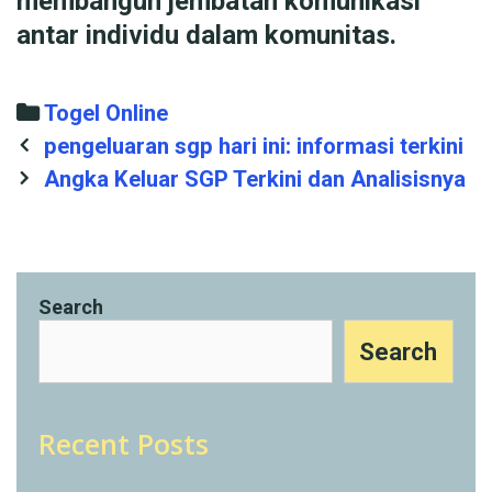
membangun jembatan komunikasi
antar individu dalam komunitas.
Categories
Togel Online
Post
pengeluaran sgp hari ini: informasi terkini
navigation
Angka Keluar SGP Terkini dan Analisisnya
Search
Search
Recent Posts