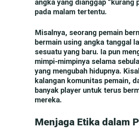
angka yang dianggap “kurang p
pada malam tertentu.
Misalnya, seorang pemain ber
bermain using angka tanggal 
sesuatu yang baru. Ia pun men
mimpi-mimpinya selama sebulan
yang mengubah hidupnya. Kisah-
kalangan komunitas pemain, da
banyak player untuk terus ber
mereka.
Menjaga Etika dalam 