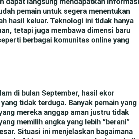
in dapat langsung mendapatkan informas
rmudah pemain untuk segera menentukan
 hasil keluar. Teknologi ini tidak hanya
an, tetapi juga membawa dimensi baru
seperti berbagai komunitas online yang
am di bulan September, hasil ekor
ang tidak terduga. Banyak pemain yang
ang mereka anggap aman justru tidak
ang memilih angka yang lebih “berani”
esar. Situasi ini menjelaskan bagaimana