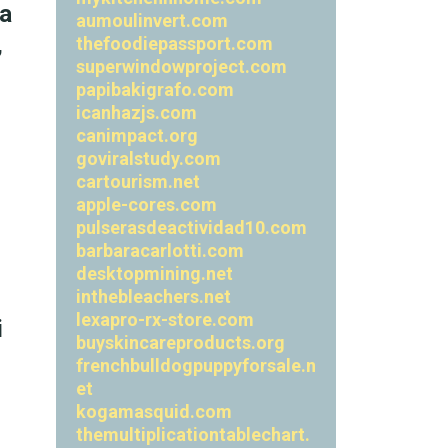
ka
aumoulinvert.com
,
thefoodiepassport.com
superwindowproject.com
papibakigrafo.com
icanhazjs.com
canimpact.org
goviralstudy.com
cartourism.net
apple-cores.com
pulserasdeactividad10.com
barbaracarlotti.com
desktopmining.net
inthebleachers.net
lexapro-rx-store.com
i
buyskincareproducts.org
frenchbulldogpuppyforsale.n
et
kogamasquid.com
themultiplicationtablechart.