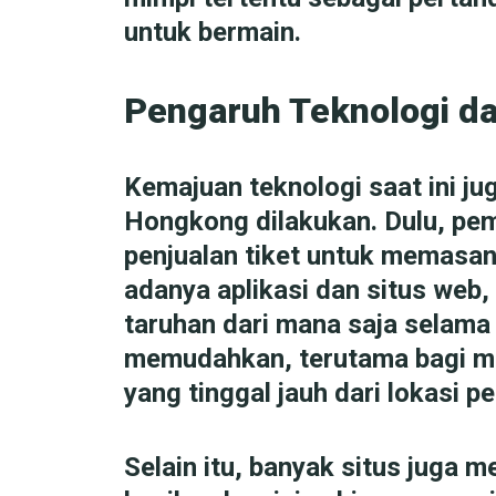
untuk bermain.
Pengaruh Teknologi d
Kemajuan teknologi saat ini j
Hongkong dilakukan. Dulu, pe
penjualan tiket untuk memasa
adanya aplikasi dan situs we
taruhan dari mana saja selama 
memudahkan, terutama bagi me
yang tinggal jauh dari lokasi p
Selain itu, banyak situs juga 