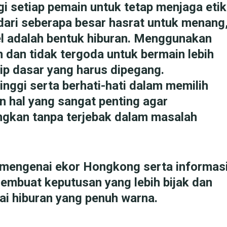
gi setiap pemain untuk tetap menjaga eti
dari seberapa besar hasrat untuk menang
el adalah bentuk hiburan. Menggunakan
 dan tidak tergoda untuk bermain lebih
ip dasar yang harus dipegang.
inggi serta berhati-hati dalam memilih
 hal yang sangat penting agar
ngkan tanpa terjebak dalam masalah
mengenai ekor Hongkong serta informas
membuat keputusan yang lebih bijak dan
ai hiburan yang penuh warna.