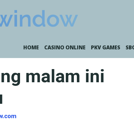
HOME
CASINO ONLINE
PKV GAMES
SB
ng malam ini
u
w.com