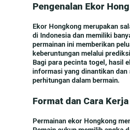
Pengenalan Ekor Hon
Ekor Hongkong merupakan sala
di Indonesia dan memiliki ban
permainan ini memberikan pelu
keberuntungan melalui prediks
Bagi para pecinta togel, hasil
informasi yang dinantikan dan 
perhitungan dalam bermain.
Format dan Cara Kerja
Permainan ekor Hongkong memi