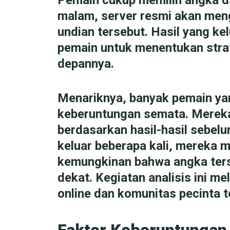
Pemain cukup memilih angka dar
malam, server resmi akan men
undian tersebut. Hasil yang kel
pemain untuk menentukan stra
depannya.
Menariknya, banyak pemain ya
keberuntungan semata. Mereka 
berdasarkan hasil-hasil sebelu
keluar beberapa kali, mereka
kemungkinan bahwa angka ters
dekat. Kegiatan analisis ini m
online dan komunitas pecinta t