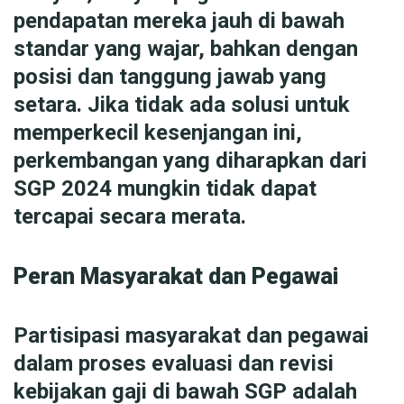
pendapatan mereka jauh di bawah
standar yang wajar, bahkan dengan
posisi dan tanggung jawab yang
setara. Jika tidak ada solusi untuk
memperkecil kesenjangan ini,
perkembangan yang diharapkan dari
SGP 2024 mungkin tidak dapat
tercapai secara merata.
Peran Masyarakat dan Pegawai
Partisipasi masyarakat dan pegawai
dalam proses evaluasi dan revisi
kebijakan gaji di bawah SGP adalah