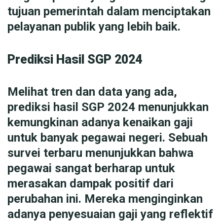
tujuan pemerintah dalam menciptakan
pelayanan publik yang lebih baik.
Prediksi Hasil SGP 2024
Melihat tren dan data yang ada,
prediksi hasil SGP 2024 menunjukkan
kemungkinan adanya kenaikan gaji
untuk banyak pegawai negeri. Sebuah
survei terbaru menunjukkan bahwa
pegawai sangat berharap untuk
merasakan dampak positif dari
perubahan ini. Mereka menginginkan
adanya penyesuaian gaji yang reflektif