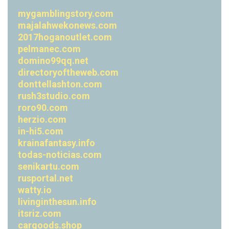
mygamblingstory.com
majalahwekonews.com
2017hoganoutlet.com
pelmanec.com
domino99qq.net
directoryoftheweb.com
donttellashton.com
rush3studio.com
roro90.com
herzio.com
in-hi5.com
krainafantasy.info
todas-noticias.com
senikartu.com
rusportal.net
watty.io
livinginthesun.info
itsriz.com
cargoods.shop