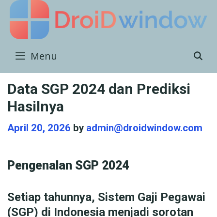
Skip
to
content
Menu
S
Data SGP 2024 dan Prediksi
Hasilnya
April 20, 2026
by
admin@droidwindow.com
Pengenalan SGP 2024
Setiap tahunnya, Sistem Gaji Pegawai
(SGP) di Indonesia menjadi sorotan