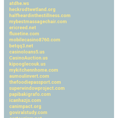
atdhe.ws
heckrodtwetland.org
halfheardinthestillness.com
mybestmassagechair.com
ericreed.net
fluxetine.com
mobilecasino8760.com
betqq3.net
casinoloans5.us
CasinoAuction.us
kipooglecouk.us
mykitchennhome.com
aumoulinvert.com
thefoodiepassport.com
superwindowproject.com
papibakigrafo.com
icanhazjs.com
canimpact.org
goviralstudy.com