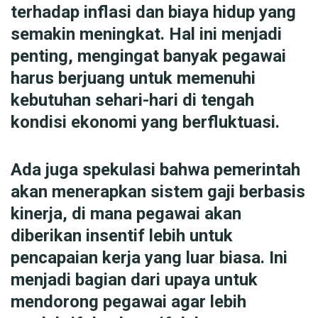
terhadap inflasi dan biaya hidup yang
semakin meningkat. Hal ini menjadi
penting, mengingat banyak pegawai
harus berjuang untuk memenuhi
kebutuhan sehari-hari di tengah
kondisi ekonomi yang berfluktuasi.
Ada juga spekulasi bahwa pemerintah
akan menerapkan sistem gaji berbasis
kinerja, di mana pegawai akan
diberikan insentif lebih untuk
pencapaian kerja yang luar biasa. Ini
menjadi bagian dari upaya untuk
mendorong pegawai agar lebih