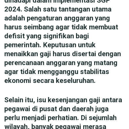
dihadapi dalam implementasi SGP
2024. Salah satu tantangan utama
adalah pengaturan anggaran yang
harus seimbang agar tidak membuat
defisit yang signifikan bagi
pemerintah. Keputusan untuk
menaikkan gaji harus disertai dengan
perencanaan anggaran yang matang
agar tidak mengganggu stabilitas
ekonomi secara keseluruhan.
Selain itu, isu kesenjangan gaji antara
pegawai di pusat dan daerah juga
perlu menjadi perhatian. Di sejumlah
wilayah, banyak pegawai merasa