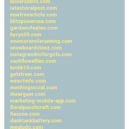
boilersnbits.com
latestviralpost.com
newfreearticle.com
blitzpowerusa.com
gardenofeaten.com
hycys05.com
onemoremilerunning.com
snowboardsteez.com
instagrambioforgirls.com
cashflowxfiles.com
kmbb10.com
getxtrem.com
weactinfo.com
meshingsocial.com
thearguer.com
marketing-mobile-app.com
floralpunchcraft.com
fiasone.com
danktankbattery.com
mealudo.com