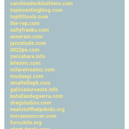
carolinadeckbuilders.com
topinvestingblog.com
top50tools.com
the-rep.com
saltyfranks.com
annerani.com
jazzatude.com
0022pa.com
zeroshare.info
bilesinc.com
milaretreatnz.com
modaagi.com
smallvilleph.com
galiciasuroeste.info
batallasdeguerra.com
dregstudios.com
neatstuffhelpskids.org
moraessoccer.com
forochile.org