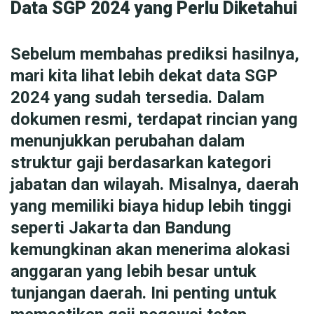
Data SGP 2024 yang Perlu Diketahui
Sebelum membahas prediksi hasilnya,
mari kita lihat lebih dekat data SGP
2024 yang sudah tersedia. Dalam
dokumen resmi, terdapat rincian yang
menunjukkan perubahan dalam
struktur gaji berdasarkan kategori
jabatan dan wilayah. Misalnya, daerah
yang memiliki biaya hidup lebih tinggi
seperti Jakarta dan Bandung
kemungkinan akan menerima alokasi
anggaran yang lebih besar untuk
tunjangan daerah. Ini penting untuk