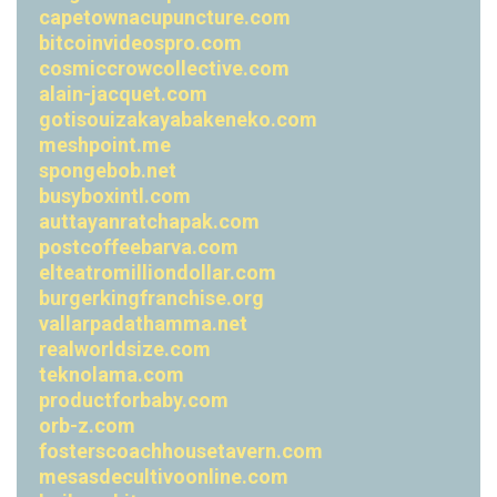
capetownacupuncture.com
bitcoinvideospro.com
cosmiccrowcollective.com
alain-jacquet.com
gotisouizakayabakeneko.com
meshpoint.me
spongebob.net
busyboxintl.com
auttayanratchapak.com
postcoffeebarva.com
elteatromilliondollar.com
burgerkingfranchise.org
vallarpadathamma.net
realworldsize.com
teknolama.com
productforbaby.com
orb-z.com
fosterscoachhousetavern.com
mesasdecultivoonline.com