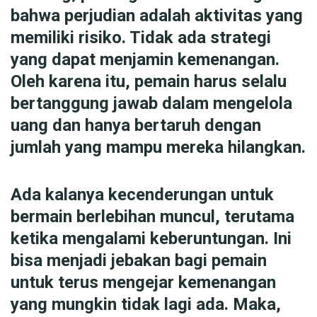
bahwa perjudian adalah aktivitas yang
memiliki risiko. Tidak ada strategi
yang dapat menjamin kemenangan.
Oleh karena itu, pemain harus selalu
bertanggung jawab dalam mengelola
uang dan hanya bertaruh dengan
jumlah yang mampu mereka hilangkan.
Ada kalanya kecenderungan untuk
bermain berlebihan muncul, terutama
ketika mengalami keberuntungan. Ini
bisa menjadi jebakan bagi pemain
untuk terus mengejar kemenangan
yang mungkin tidak lagi ada. Maka,