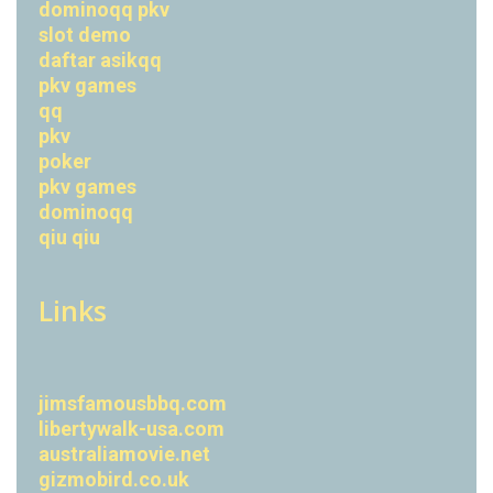
dominoqq pkv
slot demo
daftar asikqq
pkv games
qq
pkv
poker
pkv games
dominoqq
qiu qiu
Links
jimsfamousbbq.com
libertywalk-usa.com
australiamovie.net
gizmobird.co.uk