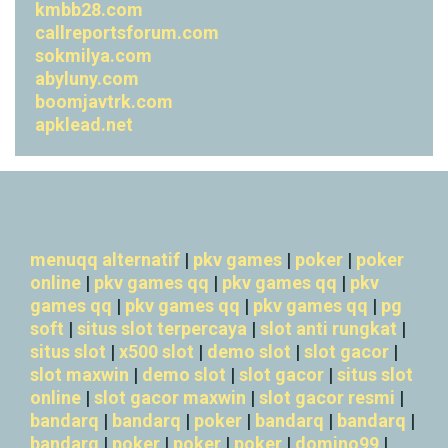
kmbb28.com
callreportsforum.com
sokmilya.com
abyluny.com
boomjavtrk.com
apklead.net
menuqq alternatif
|
pkv games
|
poker
|
poker
online
|
pkv games qq
|
pkv games qq
|
pkv
games qq
|
pkv games qq
|
pkv games qq
|
pg
soft
|
situs slot terpercaya
|
slot anti rungkat
|
situs slot
|
x500 slot
|
demo slot
|
slot gacor
|
slot maxwin
|
demo slot
|
slot gacor
|
situs slot
online
|
slot gacor maxwin
|
slot gacor resmi
|
bandarq
|
bandarq
|
poker
|
bandarq
|
bandarq
|
bandarq
|
poker
|
poker
|
poker
|
domino99
|