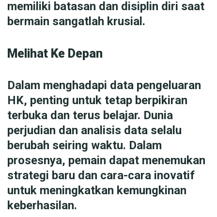
memiliki batasan dan disiplin diri saat
bermain sangatlah krusial.
Melihat Ke Depan
Dalam menghadapi data pengeluaran
HK, penting untuk tetap berpikiran
terbuka dan terus belajar. Dunia
perjudian dan analisis data selalu
berubah seiring waktu. Dalam
prosesnya, pemain dapat menemukan
strategi baru dan cara-cara inovatif
untuk meningkatkan kemungkinan
keberhasilan.