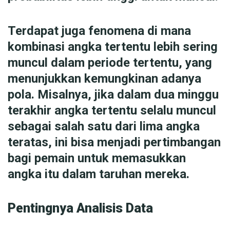
Terdapat juga fenomena di mana
kombinasi angka tertentu lebih sering
muncul dalam periode tertentu, yang
menunjukkan kemungkinan adanya
pola. Misalnya, jika dalam dua minggu
terakhir angka tertentu selalu muncul
sebagai salah satu dari lima angka
teratas, ini bisa menjadi pertimbangan
bagi pemain untuk memasukkan
angka itu dalam taruhan mereka.
Pentingnya Analisis Data