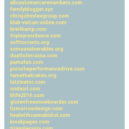
allcustomercarenumbers.com
familyblogger.xyz
chrisjohnslawgroup.com
klub-vulcan-online.com
breitkamp.com
tripleyresidence.com
softtorrents.org
somosvulnerables.org
duatloterrassa.com
pamufon.com
porscheperformancedrive.com
tamethekraken.org
lutzinator.com
ondasrl.com
blife2016.com
glutenfreesnowboarder.com
lizmorrowdesign.com
healwithcannabidiol.com
kioskpages.com
trianglecurry.com