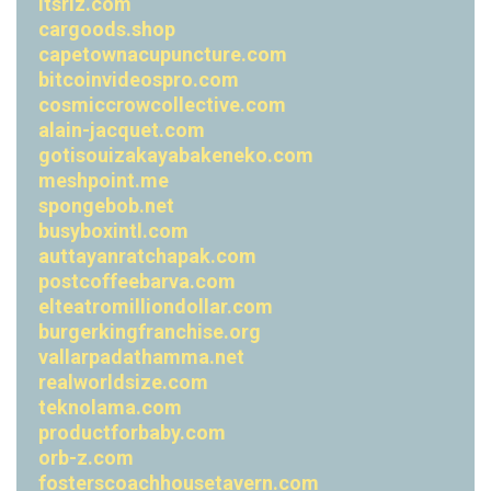
itsriz.com
cargoods.shop
capetownacupuncture.com
bitcoinvideospro.com
cosmiccrowcollective.com
alain-jacquet.com
gotisouizakayabakeneko.com
meshpoint.me
spongebob.net
busyboxintl.com
auttayanratchapak.com
postcoffeebarva.com
elteatromilliondollar.com
burgerkingfranchise.org
vallarpadathamma.net
realworldsize.com
teknolama.com
productforbaby.com
orb-z.com
fosterscoachhousetavern.com