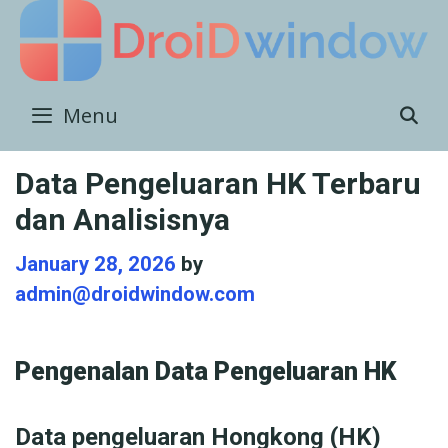
Skip
to
content
Menu
S
Data Pengeluaran HK Terbaru
dan Analisisnya
January 28, 2026
by
admin@droidwindow.com
Pengenalan Data Pengeluaran HK
Data pengeluaran Hongkong (HK)