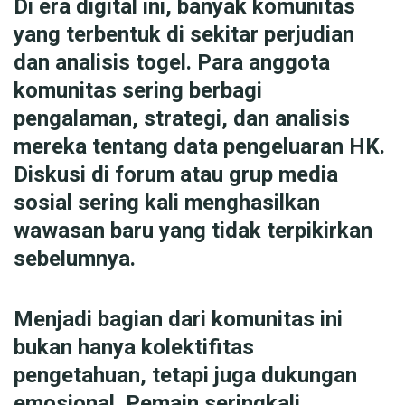
Di era digital ini, banyak komunitas
yang terbentuk di sekitar perjudian
dan analisis togel. Para anggota
komunitas sering berbagi
pengalaman, strategi, dan analisis
mereka tentang data pengeluaran HK.
Diskusi di forum atau grup media
sosial sering kali menghasilkan
wawasan baru yang tidak terpikirkan
sebelumnya.
Menjadi bagian dari komunitas ini
bukan hanya kolektifitas
pengetahuan, tetapi juga dukungan
emosional. Pemain seringkali