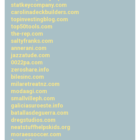
statkeycompany.com
carolinadeckbuilders.com
topinvestingblog.com
top50tools.com
the-rep.com
saltyfranks.com
annerani.com
jazzatude.com
0022pa.com
zeroshare.info
bilesinc.com
milaretreatnz.com
modaagi.com
smallvilleph.com
galiciasuroeste.info
batallasdeguerra.com
dregstudios.com
neatstuffhelpskids.org
moraessoccer.com