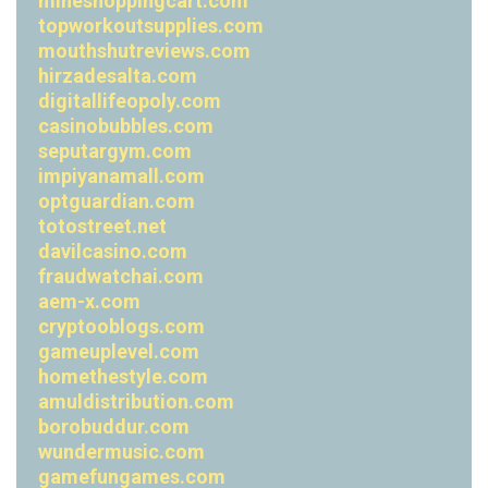
mineshoppingcart.com
topworkoutsupplies.com
mouthshutreviews.com
hirzadesalta.com
digitallifeopoly.com
casinobubbles.com
seputargym.com
impiyanamall.com
optguardian.com
totostreet.net
davilcasino.com
fraudwatchai.com
aem-x.com
cryptooblogs.com
gameuplevel.com
homethestyle.com
amuldistribution.com
borobuddur.com
wundermusic.com
gamefungames.com