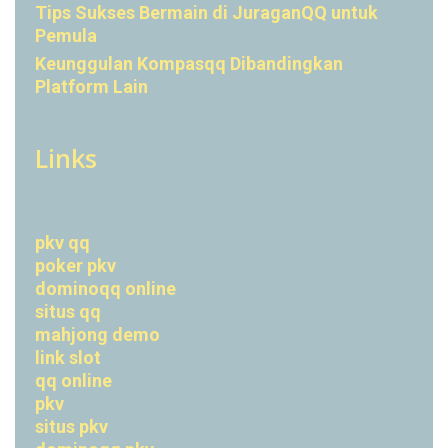
Tips Sukses Bermain di JuraganQQ untuk
Pemula
Keunggulan Kompasqq Dibandingkan
Platform Lain
Links
pkv qq
poker pkv
dominoqq online
situs qq
mahjong demo
link slot
qq online
pkv
situs pkv