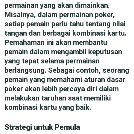
permainan yang akan dimainkan.
Misalnya, dalam permainan poker,
setiap pemain perlu tahu tentang nilai
tangan dan berbagai kombinasi kartu.
Pemahaman ini akan membantu
pemain dalam mengambil keputusan
yang tepat selama permainan
berlangsung. Sebagai contoh, seorang
pemain yang memahami aturan dasar
poker akan lebih percaya diri dalam
melakukan taruhan saat memiliki
kombinasi kartu yang baik.
Strategi untuk Pemula