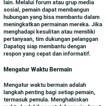
lain. Melalui forum atau grup media
sosial, pemain dapat membangun
hubungan yang bisa membantu dalam
meningkatkan permainan mereka. Jika
menghadapi kesulitan atau memiliki
pertanyaan, tim dukungan pelanggan
Dapatqq siap membantu dengan
respon yang cepat dan informatif.
Mengatur Waktu Bermain
Mengatur waktu bermain adalah
langkah penting bagi setiap pemain,
termasuk pemula. Menghabiskan