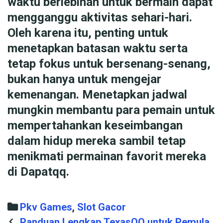
waktu berlebihan untuk bermain dapat
mengganggu aktivitas sehari-hari.
Oleh karena itu, penting untuk
menetapkan batasan waktu serta
tetap fokus untuk bersenang-senang,
bukan hanya untuk mengejar
kemenangan. Menetapkan jadwal
mungkin membantu para pemain untuk
mempertahankan keseimbangan
dalam hidup mereka sambil tetap
menikmati permainan favorit mereka
di Dapatqq.
Categories
Pkv Games
,
Slot Gacor
Post
Panduan Lengkap TexasQQ untuk Pemula