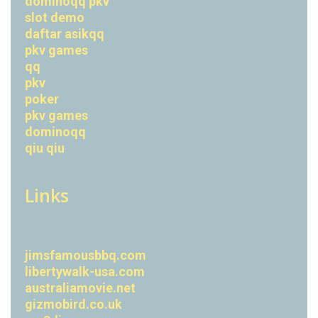
dominoqq pkv
slot demo
daftar asikqq
pkv games
qq
pkv
poker
pkv games
dominoqq
qiu qiu
Links
jimsfamousbbq.com
libertywalk-usa.com
australiamovie.net
gizmobird.co.uk