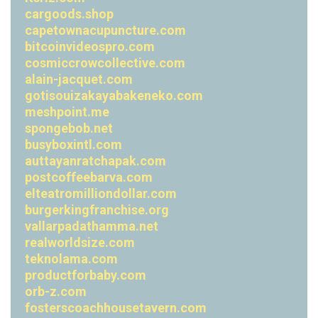
cargoods.shop
capetownacupuncture.com
bitcoinvideospro.com
cosmiccrowcollective.com
alain-jacquet.com
gotisouizakayabakeneko.com
meshpoint.me
spongebob.net
busyboxintl.com
auttayanratchapak.com
postcoffeebarva.com
elteatromilliondollar.com
burgerkingfranchise.org
vallarpadathamma.net
realworldsize.com
teknolama.com
productforbaby.com
orb-z.com
fosterscoachhousetavern.com