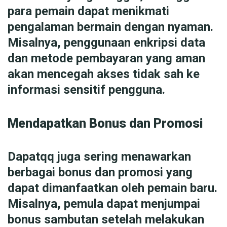
para pemain dapat menikmati
pengalaman bermain dengan nyaman.
Misalnya, penggunaan enkripsi data
dan metode pembayaran yang aman
akan mencegah akses tidak sah ke
informasi sensitif pengguna.
Mendapatkan Bonus dan Promosi
Dapatqq juga sering menawarkan
berbagai bonus dan promosi yang
dapat dimanfaatkan oleh pemain baru.
Misalnya, pemula dapat menjumpai
bonus sambutan setelah melakukan