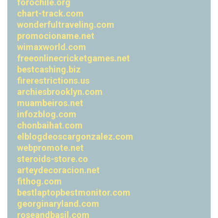
forochile.org
chart-track.com
wonderfultraveling.com
promocioname.net
wimaxworld.com
freeonlinecricketgames.net
bestcashing.biz
firerestrictions.us
archiesbrooklyn.com
muambeiros.net
infozblog.com
chonbaihat.com
elblogdeoscargonzalez.com
webpromote.net
steroids-store.co
arteydecoracion.net
fithog.com
bestlaptopbestmonitor.com
georginaryland.com
roseandbasil.com