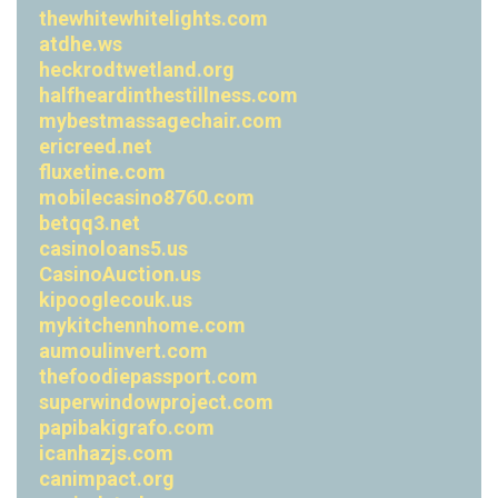
thewhitewhitelights.com
atdhe.ws
heckrodtwetland.org
halfheardinthestillness.com
mybestmassagechair.com
ericreed.net
fluxetine.com
mobilecasino8760.com
betqq3.net
casinoloans5.us
CasinoAuction.us
kipooglecouk.us
mykitchennhome.com
aumoulinvert.com
thefoodiepassport.com
superwindowproject.com
papibakigrafo.com
icanhazjs.com
canimpact.org