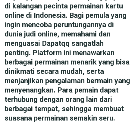
di kalangan pecinta permainan kartu
online di Indonesia. Bagi pemula yang
ingin mencoba peruntungannya di
dunia judi online, memahami dan
menguasai Dapatqq sangatlah
penting. Platform ini menawarkan
berbagai permainan menarik yang bisa
dinikmati secara mudah, serta
menjanjikan pengalaman bermain yang
menyenangkan. Para pemain dapat
terhubung dengan orang lain dari
berbagai tempat, sehingga membuat
suasana permainan semakin seru.