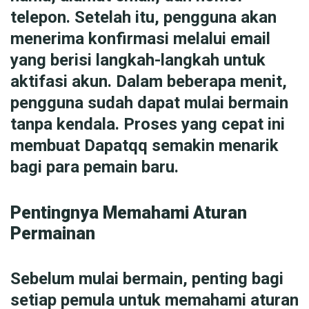
telepon. Setelah itu, pengguna akan
menerima konfirmasi melalui email
yang berisi langkah-langkah untuk
aktifasi akun. Dalam beberapa menit,
pengguna sudah dapat mulai bermain
tanpa kendala. Proses yang cepat ini
membuat Dapatqq semakin menarik
bagi para pemain baru.
Pentingnya Memahami Aturan
Permainan
Sebelum mulai bermain, penting bagi
setiap pemula untuk memahami aturan