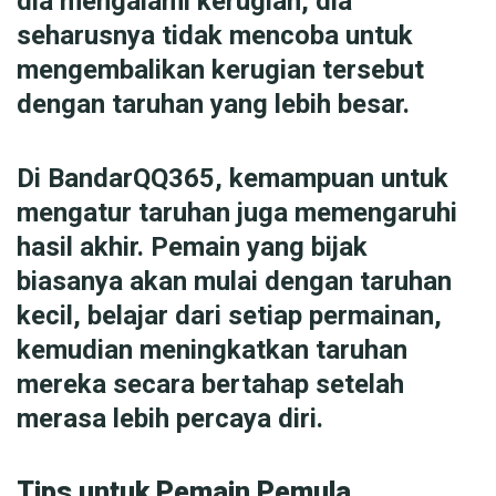
dia mengalami kerugian, dia
seharusnya tidak mencoba untuk
mengembalikan kerugian tersebut
dengan taruhan yang lebih besar.
Di BandarQQ365, kemampuan untuk
mengatur taruhan juga memengaruhi
hasil akhir. Pemain yang bijak
biasanya akan mulai dengan taruhan
kecil, belajar dari setiap permainan,
kemudian meningkatkan taruhan
mereka secara bertahap setelah
merasa lebih percaya diri.
Tips untuk Pemain Pemula