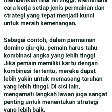
cara kerja setiap jenis permainan dan
strategi yang tepat menjadi kunci
untuk meraih kemenangan.
Sebagai contoh, dalam permainan
domino qiu-qiu, pemain harus tahu
kombinasi angka yang lebih tinggi.
Jika pemain memiliki kartu dengan
kombinasi tertentu, mereka dapat
lebih yakin untuk memasang taruhan
yang lebih tinggi. Di sisi lain,
mengamati langkah lawan juga sangat
penting untuk menentukan strategi
yang lebih baik.