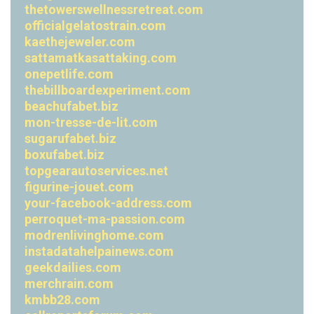
thetowerswellnessretreat.com
officialgelatostrain.com
kaethejeweler.com
sattamatkasattaking.com
onepetlife.com
thebillboardexperiment.com
beachufabet.biz
mon-tresse-de-lit.com
sugarufabet.biz
boxufabet.biz
topgearautoservices.net
figurine-jouet.com
your-facebook-address.com
perroquet-ma-passion.com
modrenlivinghome.com
instadatahelpainews.com
geekdailies.com
merchrain.com
kmbb28.com