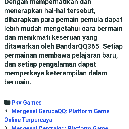
Dengan memperhatikan dan
menerapkan hal-hal tersebut,
diharapkan para pemain pemula dapat
lebih mudah mengetahui cara bermain
dan menikmati keseruan yang
ditawarkan oleh BandarQQ365. Setiap
permainan membawa pelajaran baru,
dan setiap pengalaman dapat
memperkaya keterampilan dalam
bermain.
Categories
Pkv Games
Post
Mengenal GarudaQQ: Platform Game
navigation
Online Terpercaya
Mengenal Centralqq: Platform Game