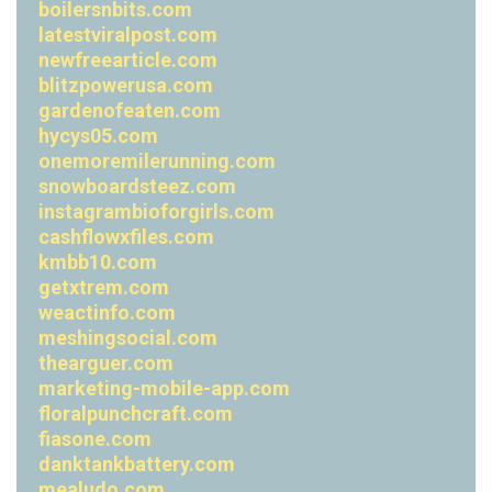
boilersnbits.com
latestviralpost.com
newfreearticle.com
blitzpowerusa.com
gardenofeaten.com
hycys05.com
onemoremilerunning.com
snowboardsteez.com
instagrambioforgirls.com
cashflowxfiles.com
kmbb10.com
getxtrem.com
weactinfo.com
meshingsocial.com
thearguer.com
marketing-mobile-app.com
floralpunchcraft.com
fiasone.com
danktankbattery.com
mealudo.com