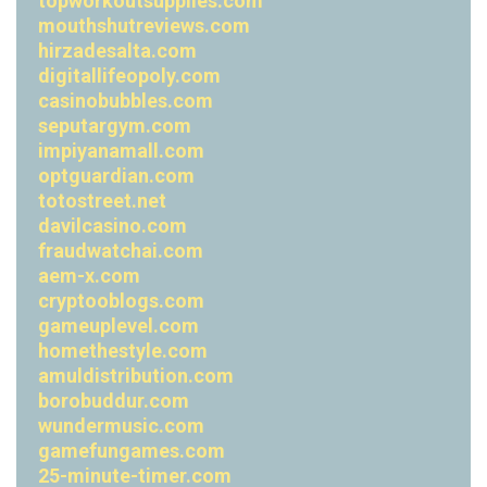
topworkoutsupplies.com
mouthshutreviews.com
hirzadesalta.com
digitallifeopoly.com
casinobubbles.com
seputargym.com
impiyanamall.com
optguardian.com
totostreet.net
davilcasino.com
fraudwatchai.com
aem-x.com
cryptooblogs.com
gameuplevel.com
homethestyle.com
amuldistribution.com
borobuddur.com
wundermusic.com
gamefungames.com
25-minute-timer.com