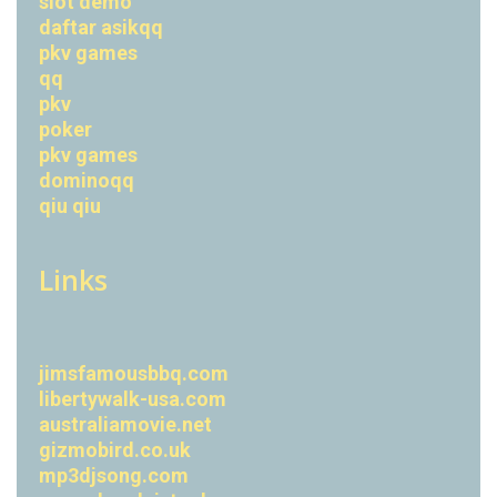
slot demo
daftar asikqq
pkv games
qq
pkv
poker
pkv games
dominoqq
qiu qiu
Links
jimsfamousbbq.com
libertywalk-usa.com
australiamovie.net
gizmobird.co.uk
mp3djsong.com