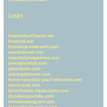
Links
helpdesksoftwares.net
lovabowl.net
homeimprovementit.com
newstribunal.com
newsdailymagazines.com
preceptionhub.com
yeezislides.com
aobongdatotem.com
home-remedies-yeast-infection.com
electroreal.com
bestofmiami-dadecounty.com
ifoodieonyoutube.com
mineshoppingcart.com