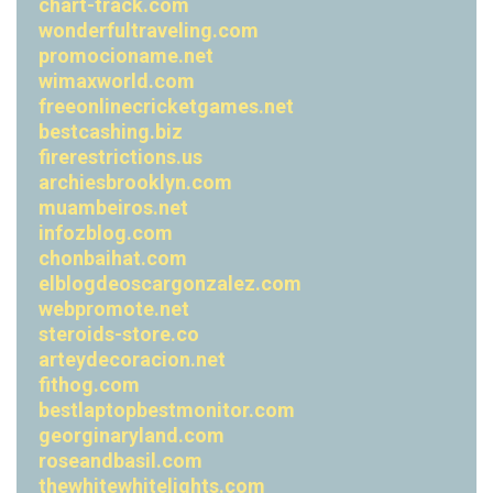
chart-track.com
wonderfultraveling.com
promocioname.net
wimaxworld.com
freeonlinecricketgames.net
bestcashing.biz
firerestrictions.us
archiesbrooklyn.com
muambeiros.net
infozblog.com
chonbaihat.com
elblogdeoscargonzalez.com
webpromote.net
steroids-store.co
arteydecoracion.net
fithog.com
bestlaptopbestmonitor.com
georginaryland.com
roseandbasil.com
thewhitewhitelights.com