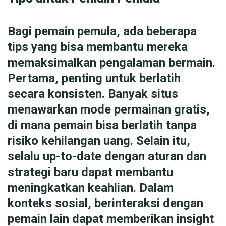
Bagi pemain pemula, ada beberapa
tips yang bisa membantu mereka
memaksimalkan pengalaman bermain.
Pertama, penting untuk berlatih
secara konsisten. Banyak situs
menawarkan mode permainan gratis,
di mana pemain bisa berlatih tanpa
risiko kehilangan uang. Selain itu,
selalu up-to-date dengan aturan dan
strategi baru dapat membantu
meningkatkan keahlian. Dalam
konteks sosial, berinteraksi dengan
pemain lain dapat memberikan insight