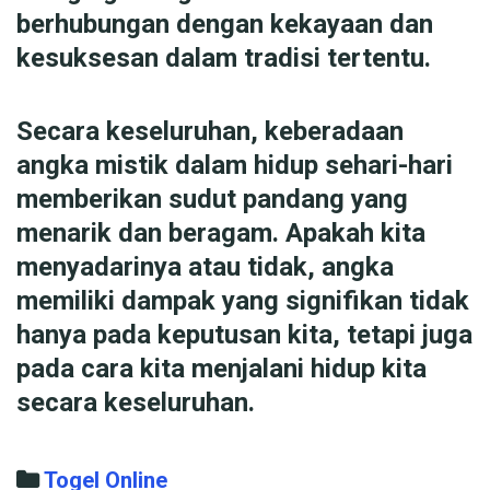
berhubungan dengan kekayaan dan
kesuksesan dalam tradisi tertentu.
Secara keseluruhan, keberadaan
angka mistik dalam hidup sehari-hari
memberikan sudut pandang yang
menarik dan beragam. Apakah kita
menyadarinya atau tidak, angka
memiliki dampak yang signifikan tidak
hanya pada keputusan kita, tetapi juga
pada cara kita menjalani hidup kita
secara keseluruhan.
Categories
Togel Online