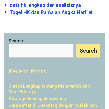
Post
data hk lengkap dan analisisnya
navigation
Togel HK dan Ramalan Angka Hari Ini
Search
Search
Recent Posts
Ulasan Lengkap tentang MemberQQ dan
Fitur-Fiturnya
Strategi Menang di crownqq
Cara Daftar di Onebetqq dengan Mudah dan