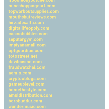
ifoodieonyoutube.com
mineshoppingcart.com
topworkoutsupplies.com
mouthshutreviews.com
hirzadesalta.com
digitallifeopoly.com
casinobubbles.com
seputargym.com
impiyanamall.com
optguardian.com
totostreet.net
davilcasino.com
fraudwatchai.com
aem-x.com
cryptooblogs.com
gameuplevel.com
homethestyle.com
amuldistribution.com
borobuddur.com
wundermusic.com