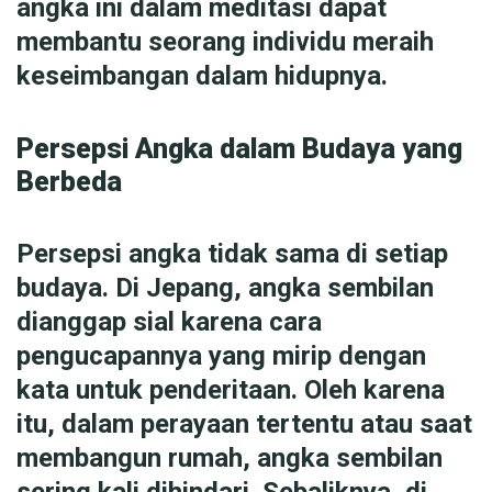
angka ini dalam meditasi dapat
membantu seorang individu meraih
keseimbangan dalam hidupnya.
Persepsi Angka dalam Budaya yang
Berbeda
Persepsi angka tidak sama di setiap
budaya. Di Jepang, angka sembilan
dianggap sial karena cara
pengucapannya yang mirip dengan
kata untuk penderitaan. Oleh karena
itu, dalam perayaan tertentu atau saat
membangun rumah, angka sembilan
sering kali dihindari. Sebaliknya, di