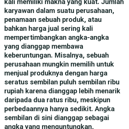
kali memiliki makna yang kuat. Jumlah
karyawan dalam suatu perusahaan,
penamaan sebuah produk, atau
bahkan harga jual sering kali
mempertimbangkan angka-angka
yang dianggap membawa
keberuntungan. Misalnya, sebuah
perusahaan mungkin memilih untuk
menjual produknya dengan harga
seratus sembilan puluh sembilan ribu
rupiah karena dianggap lebih menarik
daripada dua ratus ribu, meskipun
perbedaannya hanya sedikit. Angka
sembilan di sini dianggap sebagai
angka yang menguntungkan,