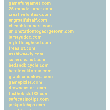
gamefungames.com
25-minute-timer.com
creativefuntask.com
engrsaifulsaif.com
cheapbtcminers.com
unionstationtogeorgetown.com
iamayudoc.com
mylittlebighead.com
freealot.com
asahiweekly.com
supercleanut.com
bedandbicycle.com
heraldcalifornia.com
graphicmonkeys.com
gamepixies.com
drawneastart.com
fasthokislot88.com
safecasinotips.com
jackpotchips.com