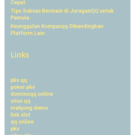
Cepat
Tips Sukses Bermain di JuraganQQ untuk
Pemula
Keunggulan Kompasqq Dibandingkan
Platform Lain
Links
pkv qq
poker pkv
dominoqq online
situs qq
mahjong demo
link slot
qq online
pkv