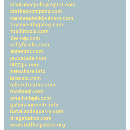
insurancepolicyexpert.com
statkeycompany.com
carolinadeckbuilders.com
topinvestingblog.com
top50tools.com
the-rep.com
saltyfranks.com
annerani.com
jazzatude.com
0022pa.com
zeroshare.info
bilesinc.com
milaretreatnz.com
modaagi.com
smallvilleph.com
galiciasuroeste.info
batallasdeguerra.com
dregstudios.com
neatstuffhelpskids.org