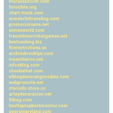
moraessoccer.com
forochile.org
chart-track.com
wonderfultraveling.com
promocioname.net
wimaxworld.com
freeonlinecricketgames.net
bestcashing.biz
firerestrictions.us
archiesbrooklyn.com
muambeiros.net
infozblog.com
chonbaihat.com
elblogdeoscargonzalez.com
webpromote.net
steroids-store.co
arteydecoracion.net
fithog.com
bestlaptopbestmonitor.com
georginaryland.com