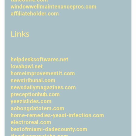
windowwellmaintenancepros.com
affiliateholder.com
Links
helpdesksoftwares.net
lovabowl.net
homeimprovementit.com
newstribunal.com
newsdailymagazines.com
preceptionhub.com
yeezislides.com
aobongdatotem.com
home-remedies-yeast-infection.com
electroreal.com
bestofmiami-dadecounty.com