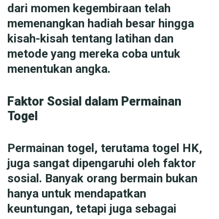
dari momen kegembiraan telah
memenangkan hadiah besar hingga
kisah-kisah tentang latihan dan
metode yang mereka coba untuk
menentukan angka.
Faktor Sosial dalam Permainan
Togel
Permainan togel, terutama togel HK,
juga sangat dipengaruhi oleh faktor
sosial. Banyak orang bermain bukan
hanya untuk mendapatkan
keuntungan, tetapi juga sebagai