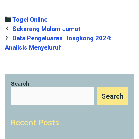
Categories
Togel Online
Post
Sekarang Malam Jumat
navigation
Data Pengeluaran Hongkong 2024:
Analisis Menyeluruh
Search
Search
Recent Posts