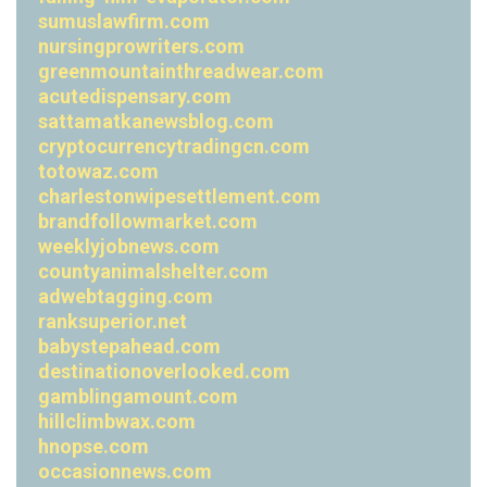
sumuslawfirm.com
nursingprowriters.com
greenmountainthreadwear.com
acutedispensary.com
sattamatkanewsblog.com
cryptocurrencytradingcn.com
totowaz.com
charlestonwipesettlement.com
brandfollowmarket.com
weeklyjobnews.com
countyanimalshelter.com
adwebtagging.com
ranksuperior.net
babystepahead.com
destinationoverlooked.com
gamblingamount.com
hillclimbwax.com
hnopse.com
occasionnews.com