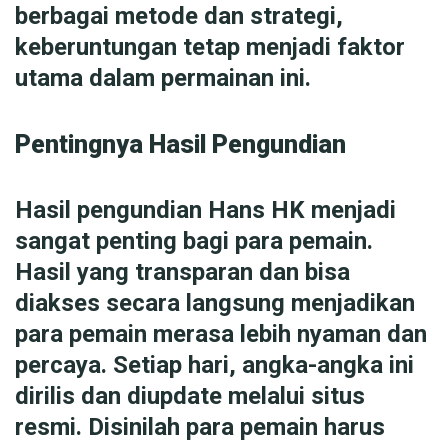
berbagai metode dan strategi,
keberuntungan tetap menjadi faktor
utama dalam permainan ini.
Pentingnya Hasil Pengundian
Hasil pengundian Hans HK menjadi
sangat penting bagi para pemain.
Hasil yang transparan dan bisa
diakses secara langsung menjadikan
para pemain merasa lebih nyaman dan
percaya. Setiap hari, angka-angka ini
dirilis dan diupdate melalui situs
resmi. Disinilah para pemain harus