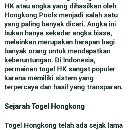
HK atau angka yang dihasilkan oleh
Hongkong Pools menjadi salah satu
yang paling banyak dicari. Angka ini
bukan hanya sekadar angka biasa,
melainkan merupakan harapan bagi
banyak orang untuk mendapatkan
keberuntungan. Di Indonesia,
permainan togel HK sangat populer
karena memiliki sistem yang
terpercaya dan hasil yang transparan.
Sejarah Togel Hongkong
Togel Hongkong telah ada sejak lama