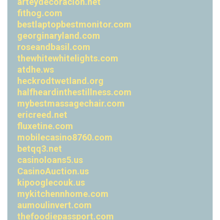
arteydecoracion.net
fithog.com
bestlaptopbestmonitor.com
georginaryland.com
roseandbasil.com
thewhitewhitelights.com
atdhe.ws
heckrodtwetland.org
halfheardinthestillness.com
mybestmassagechair.com
ericreed.net
fluxetine.com
mobilecasino8760.com
betqq3.net
casinoloans5.us
CasinoAuction.us
kipooglecouk.us
mykitchennhome.com
aumoulinvert.com
thefoodiepassport.com