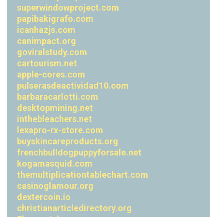
superwindowproject.com
papibakigrafo.com
icanhazjs.com
canimpact.org
goviralstudy.com
cartourism.net
apple-cores.com
pulserasdeactividad10.com
barbaracarlotti.com
desktopmining.net
inthebleachers.net
lexapro-rx-store.com
buyskincareproducts.org
frenchbulldogpuppyforsale.net
kogamasquid.com
themultiplicationtablechart.com
casinoglamour.org
dextercoin.io
christianarticledirectory.org