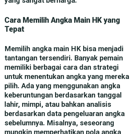
yang sangat berharga.
Cara Memilih Angka Main HK yang
Tepat
Memilih angka main HK bisa menjadi
tantangan tersendiri. Banyak pemain
memiliki berbagai cara dan strategi
untuk menentukan angka yang mereka
pilih. Ada yang menggunakan angka
keberuntungan berdasarkan tanggal
lahir, mimpi, atau bahkan analisis
berdasarkan data pengeluaran angka
sebelumnya. Misalnya, seseorang
mungkin memperhatikan pola angka