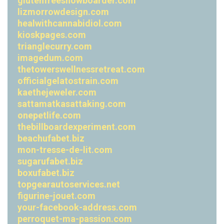
glutenfreesnowboarder.com
lizmorrowdesign.com
healwithcannabidiol.com
kioskpages.com
trianglecurry.com
imagedum.com
thetowerswellnessretreat.com
officialgelatostrain.com
kaethejeweler.com
sattamatkasattaking.com
onepetlife.com
thebillboardexperiment.com
beachufabet.biz
mon-tresse-de-lit.com
sugarufabet.biz
boxufabet.biz
topgearautoservices.net
figurine-jouet.com
your-facebook-address.com
perroquet-ma-passion.com