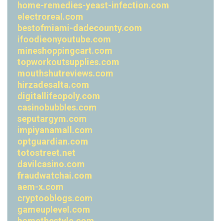
home-remedies-yeast-infection.com
electroreal.com
bestofmiami-dadecounty.com
ifoodieonyoutube.com
mineshoppingcart.com
topworkoutsupplies.com
mouthshutreviews.com
hirzadesalta.com
digitallifeopoly.com
casinobubbles.com
seputargym.com
impiyanamall.com
optguardian.com
totostreet.net
davilcasino.com
fraudwatchai.com
aem-x.com
cryptooblogs.com
gameuplevel.com
homethestyle.com